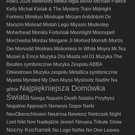
Roku 2026
Meteroids
Metka
Mgła
MIAM
Michael Patrick
Kelly
Michał Kielak & The Mystery Train
Midnight
Fortress
Mimikyu
Mindrape
Mirzam Antidotum Ov
Marazm
Mislead
Mistah Lego
Miyasis
Modestep
Moherhead
Monika Fortuniak
Moonlight
Moonspell
Mortis
Morcheeba
Mordax
Morgane Ji
Morlord
Morrath
Dei
Morvudd
Moskwa
Motionless In White
Moyra
Mr.Tea
Musiel & Emce
Muzyka Dla Miasta vol.01
Muzyka The
Beatles symfonicznie
Muzyka Zespołu ABBA
Orkiestrowo
Muzyka zespołu Metallica symfonicznie
Myasta
Mynded
My Own Abyss
Myslovitz
Nadihr
Na
Najpiękniejsza Domówka
górze
Świata
Nanga
Napalm Death
Natalia Przybysz
Negative Approach
Nemesis Sopor
Nerki
Neutrina
NeuOberschlesien
Newtonz
Nietrzask
Night
Lord
Nikt
Nim Nadejdzie Jesień
Nirvana Tribute Show
Nocny Kochanek
No Logo
NoNe
No One Leaves