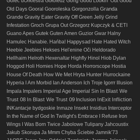
Golec uOrkiestra
Gołoledź
Gong
Good Lookin' Out
Good
Granda
Old Days
Gooral
Gooroleska
Gorgonzolla
Grande
Gravity Eater
Gravity Off
Green Jellÿ
Grind
Infestation
Groch
Grupa Out
Grzegorz Kupczyk & CETI
Guano Apes
Gutek
Guten Amen
Guzior
Gwar
Halny
Happysad
Hamulec
Hanabie.
Hańba!
Hate
Hated Witch
Heebie Jeebies
Hekses
Hel'enine Oči
Heldorado
Hellhaim
Helroth
Hexenaltar
Highfly
Hinol
Hiob Dylan
Hoggod
Holi
Homies
Hope
Horda
Horrorscope
Hostia
Hunter
House Of Death
How We Met
Hryta
Hurrockaine
Hyperia
I Am Morbid
Ian Anderson
Ich Troje
Igorrr
Illusion
In Blast We
Impala
Impalers
Imperial Age
Imperial Sin
Trust 08
In Blast We Trust 09
InExit
Infliction
Inclusion
Insekt
INKantacje bydgoskie
Inmaze
Insidius
Interceptor
In the Name of God
In Twilight's Embrace
I Refuse
Iron
Wings
I Was Born Twice
Jabolowe Tulipany
Jahcoustix
Jakub Skorupa
Ja Mmm Chyba Ściebie
Jamnik'73