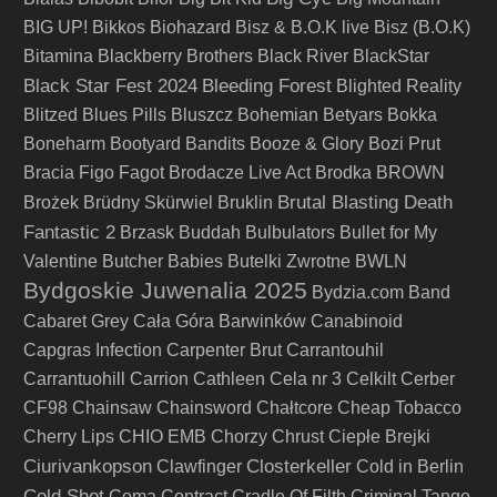
BIG UP!
Bikkos
Biohazard
Bisz & B.O.K live
Bisz (B.O.K)
Bitamina
Blackberry Brothers
Black River
BlackStar
Black Star Fest 2024
Bleeding Forest
Blighted Reality
Blitzed
Blues Pills
Bluszcz
Bohemian Betyars
Bokka
Boneharm
Bootyard Bandits
Booze & Glory
Bozi Prut
Bracia Figo Fagot
Brodacze Live Act
Brodka
BROWN
Brutal Blasting Death
Brożek
Brüdny Skürwiel
Bruklin
Fantastic 2
Brzask
Buddah
Bulbulators
Bullet for My
Valentine
Butcher Babies
Butelki Zwrotne
BWLN
Bydgoskie Juwenalia 2025
Bydzia.com Band
Cabaret Grey
Cała Góra Barwinków
Canabinoid
Capgras Infection
Carpenter Brut
Carrantouhil
Carrantuohill
Carrion
Cathleen
Cela nr 3
Celkilt
Cerber
CF98
Chainsaw
Chainsword
Chałtcore
Cheap Tobacco
Cherry Lips
CHIO EMB
Chorzy
Chrust
Ciepłe Brejki
Ciurivankopson
Closterkeller
Clawfinger
Cold in Berlin
Cold Shot
Coma
Contract
Cradle Of Filth
Criminal Tango