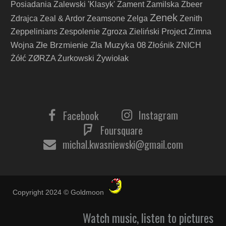
Posiadania
Zalewski 'Klasyk'
Zament
Zamilska
Zbeer
Zenek
Zdrajca
Zeal & Ardor
Zeamsone
Zelga
Zenith
Zeppelinians
Zespolenie
Zgroza
Zieliński Project
Zimna
Złe Brzmienie Zła Muzyka 08
Wojna
Złośnik
ZNICH
Żółć
ZØRZA
Żurkowski
Żywiołak
Instagram
Facebook
Foursquare
michal.kwasniewski@gmail.com
Copyright 2024 © Goldmoon
Watch music, listen to pictures