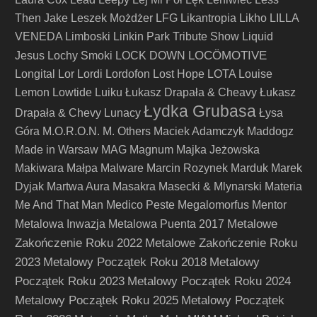
Then Jake
Leszek Możdżer
LFG
Likantropia
Likho
LILLA
VENEDA
Limboski
Linkin Park Tribute Show
Liquid
LOCÖMOTIVE
Jesus
Lochy Smoki
LOCK DOWN
Longital
Lor
Lordi
Lordofon
Lost Hope
LOTA
Louise
Lemon
Lowtide
Luiku
Łukasz Drapała & Cheavy
Łukasz
Łydka Grubasa
Drapała & Chevy
Lunacy
Łysa
Góra
M.O.R.O.N.
M. Others
Maciek Adamczyk
Maddogz
Made in Warsaw
MAG
Magnum
Majka Jeżowska
Makiwara
Małpa
Malware
Marcin Rozynek
Marduk
Marek
Dyjak
Martwa Aura
Masakra
Masecki & Mlynarski
Materia
Me And That Man
Medico Peste
Megalomorfus
Mentor
Metalowe
Metalowa Inwazja
Metalowa Puenta 2017
Zakończenie Roku 2022
Metalowe Zakończenie Roku
2023
Metalowy Początek Roku 2018
Metalowy
Początek Roku 2023
Metalowy Początek Roku 2024
Metalowy Początek Roku 2025
Metalowy Początek