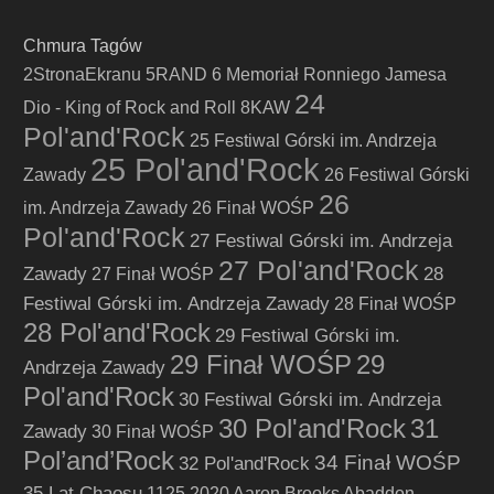
Chmura Tagów
2StronaEkranu
5RAND
6 Memoriał Ronniego Jamesa
24
Dio - King of Rock and Roll
8KAW
Pol'and'Rock
25 Festiwal Górski im. Andrzeja
25 Pol'and'Rock
Zawady
26 Festiwal Górski
26
im. Andrzeja Zawady
26 Finał WOŚP
Pol'and'Rock
27 Festiwal Górski im. Andrzeja
27 Pol'and'Rock
Zawady
28
27 Finał WOŚP
Festiwal Górski im. Andrzeja Zawady
28 Finał WOŚP
28 Pol'and'Rock
29 Festiwal Górski im.
29 Finał WOŚP
29
Andrzeja Zawady
Pol'and'Rock
30 Festiwal Górski im. Andrzeja
30 Pol'and'Rock
31
Zawady
30 Finał WOŚP
Pol’and’Rock
34 Finał WOŚP
32 Pol'and'Rock
35 Lat Chaosu
1125
2020
Aaron Brooks
Abaddon