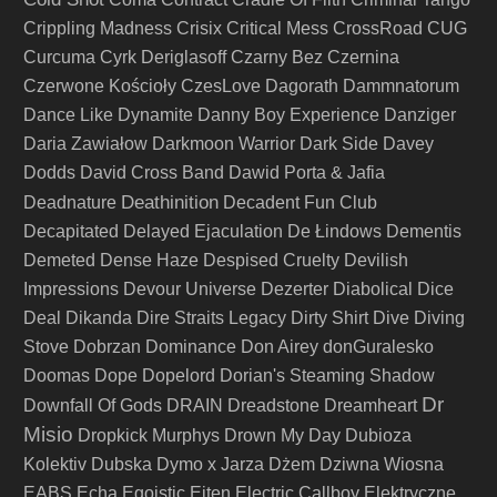
Crippling Madness
Crisix
Critical Mess
CrossRoad
CUG
Curcuma
Cyrk Deriglasoff
Czarny Bez
Czernina
Czerwone Kościoły
CzesLove
Dagorath
Dammnatorum
Dance Like Dynamite
Danny Boy Experience
Danziger
Daria Zawiałow
Darkmoon Warrior
Dark Side
Davey
Dodds
David Cross Band
Dawid Porta & Jafia
Deathinition
Deadnature
Decadent Fun Club
Decapitated
Delayed Ejaculation
De Łindows
Dementis
Demeted
Dense Haze
Despised Cruelty
Devilish
Impressions
Devour Universe
Dezerter
Diabolical
Dice
Deal
Dikanda
Dire Straits Legacy
Dirty Shirt
Dive
Diving
Stove
Dobrzan
Dominance
Don Airey
donGuralesko
Doomas
Dope
Dopelord
Dorian's Steaming Shadow
Dr
Downfall Of Gods
DRAIN
Dreadstone
Dreamheart
Misio
Dropkick Murphys
Drown My Day
Dubioza
Kolektiv
Dubska
Dymo x Jarza
Dżem
Dziwna Wiosna
EABS
Echa
Egoistic
Ejten
Electric Callboy
Elektryczne