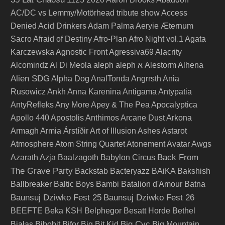
AC/DC vs Lemmy/Motörhead tribute show
Access
Denied
Acid Drinkers
Adam Palma
Aeryie
Æternum
Sacro
Afraid of Destiny
Afro-Plan
Afro Night vol.1
Agata
Karczewska
Agnostic Front
Agressiva69
Alacrity
Alcomindz
Al Di Meola
aleph
aleph א
Alestorm
Alhena
Alien SDG
Alpha Dog
AnalTonda
Angrrsth
Ania
Rusowicz
Ankh
Anna Karenina
Antigama
Antypatia
AntyRefleks
Any More
Apey & The Pea
Apocalyptica
Apollo 440
Apostolis Anthimos
Arcane Dust
Arkona
Armagh
Armia
Árstíðir
Art of Illusion
Ashes
Astarot
Atmosphere
Atom String Quartet
Atonement
Avatar
Awgs
Back From
Azarath
Azja
Baalzagoth
Babylon Circus
The Grave Party
Backstab
Bacteryazz
BAiKA
Bakshish
Ballbreaker
Baltic Boys
Bambi
Batalion d'Amour
Batna
Baunsuj Dziwko Fest 25
Baunsuj Dziwko Fest 26
BEEFTE
Beka KSH
Belphegor
Besatt Horde
Bethel
Big Cyc
Białas
Bibobit
Bifor
Big Bit Kid
Big Mountain