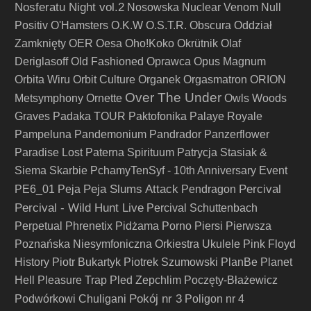
Nosferatu Night vol.2
Nosowska
Nuclear Venom
Null
Positiv
O'Hamsters
O.K.W
O.S.T.R.
Obscura
Oddział
Zamknięty
OER
Oesa
Oho!Koko
Okrütnik
Olaf
Deriglasoff
Old Fashioned
Oprawca
Opus Magnum
Orbita Wiru
Orbit Culture
Organek
Orgasmatron
ORION
Over The Under
Metsymphony
Ornette
Owls Woods
Graves
Padaka TOUR
Paktofonika
Palaye Royale
Pampeluna
Pandemonium
Pandrador
Panzerflower
Paradise Lost
Paterna Spirituum
Patrycja Stasiak &
Siema Skarbie
PchamyTenSyf - 10th Anniversary Event
Peja Slums Attack
Percival
PE6_01
Peja
Pendragon
Percival - Wild Hunt Live
Percival Schuttenbach
Perpetual
Phrenetix
Pidżama Porno
Piersi
Pierwsza
Poznańska Niesymfoniczna Orkiestra Ukulele
Pink Floyd
History
Piotr Bukartyk
Piotrek Szumowski
PlanBe
Planet
Hell
Pleasure Trap
Pled Zepchlim
Poczęty-Błażewicz
Pokój nr 3
Podwórkowi Chuligani
Poligon nr 4