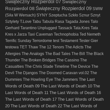
Świąteczny Rozpierdol 07
Świąteczny
Świąteczny Rozpierdol 09
Rozpierdol 08
SWW
(Siła W Wersach)
SYNY
Szeptucha
Szkło
Sznur
Sznyt
Sztylety
T.Love
Tabu
Tabula Rasa
Tagada Jones
Talo
Gerhard
Tarantino Unplugged
Tassack
Tata.Kres
Tata
Kres x Jarza
Taxi Caveman
Technophobia
Ted Nemeth
Terrific Sunday
Terrordome
test
Testament
Tester Gier
testowa
TET
Thaw
The 12 Tenors
The Adicts
The
The Analogs
Allergies
The Bad Tales
The Bill
The Black
Thunder
The Broken Bridges
The Cassino
The
Casualties
The Chris Slade Timeline
The Device
The
Devil
The Djangos
The Doomed Caravan vol.02
The
The Last
Dummies
The Howling Eye
The Jammers
Words of Death 09
The Last Words of Death 10
The
Last Words of Death 11
The Last Words of Death 16
The Last Words of Death 17
The Last Words of Death
20
The Last Words of Death 22
The Last Words of