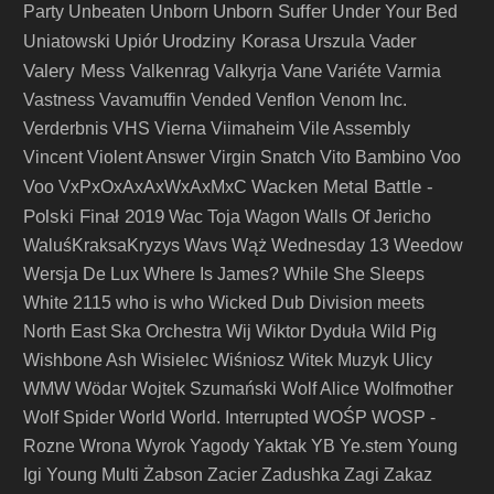
Unborn Suffer
Party
Unbeaten
Unborn
Under Your Bed
Urodziny Korasa
Vader
Uniatowski
Upiór
Urszula
Valery Mess
Vane
Valkenrag
Valkyrja
Variéte
Varmia
Vastness
Vavamuffin
Vended
Venflon
Venom Inc.
Verderbnis
VHS
Vierna
Viimaheim
Vile Assembly
Vincent
Violent Answer
Virgin Snatch
Vito Bambino
Voo
Wacken Metal Battle -
Voo
VxPxOxAxAxWxAxMxC
Polski Finał 2019
Wac Toja
Wagon
Walls Of Jericho
WaluśKraksaKryzys
Wavs
Wąż
Wednesday 13
Weedow
Wersja De Lux
Where Is James?
While She Sleeps
White 2115
who is who
Wicked Dub Division meets
North East Ska Orchestra
Wij
Wiktor Dyduła
Wild Pig
Wishbone Ash
Wisielec
Wiśniosz
Witek Muzyk Ulicy
WMW
Wödar
Wojtek Szumański
Wolf Alice
Wolfmother
Wolf Spider
World
World. Interrupted
WOŚP
WOSP -
Rozne
Wrona
Wyrok
Yagody
Yaktak
YB
Ye.stem
Young
Igi
Young Multi
Żabson
Zacier
Zadushka
Zagi
Zakaz