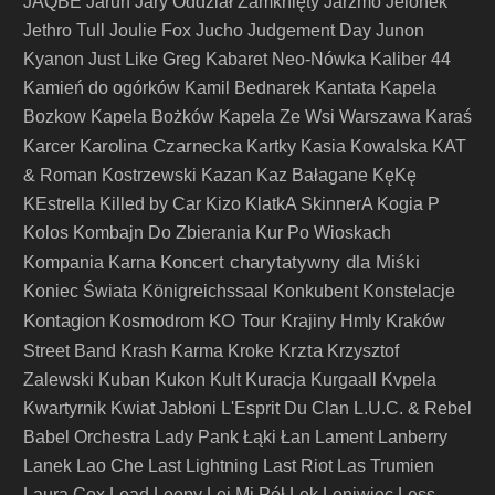
JAQBE
Jarun
Jary Oddział Zamknięty
Jarzmo
Jelonek
Jethro Tull
Joulie Fox
Jucho
Judgement Day
Junon
Kyanon
Just Like Greg
Kabaret Neo-Nówka
Kaliber 44
Kamień do ogórków
Kamil Bednarek
Kantata
Kapela
Bozkow
Kapela Bożków
Kapela Ze Wsi Warszawa
Karaś
Karolina Czarnecka
Karcer
Kartky
Kasia Kowalska
KAT
& Roman Kostrzewski
Kazan
Kaz Bałagane
KęKę
KEstrella
Killed by Car
Kizo
KlatkA SkinnerA
Kogia P
Kolos
Kombajn Do Zbierania Kur Po Wioskach
Koncert charytatywny dla Miśki
Kompania Karna
Koniec Świata
Königreichssaal
Konkubent
Konstelacje
Kontagion
KO Tour
Kosmodrom
Krajiny Hmly
Kraków
Krzta
Street Band
Krash Karma
Kroke
Krzysztof
Zalewski
Kuban
Kukon
Kult
Kuracja
Kurgaall
Kvpela
Kwartyrnik
Kwiat Jabłoni
L'Esprit Du Clan
L.U.C. & Rebel
Babel Orchestra
Lady Pank
Łąki Łan
Lament
Lanberry
Lanek
Lao Che
Last Lightning
Last Riot
Las Trumien
Laura Cox
Lead
Leepy
Lej Mi Pół
Lęk
Leniwiec
Less