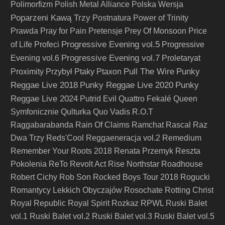
Polimorfizm
Polish Metal Alliance
Polska Wersja
Poparzeni Kawą Trzy
Postnatura
Power of Trinity
Prawda
Pray for Pain
Pretensje
Prey Of Monsoon
Price
Progressive Evening vol.5
of Life
Profeci
Progressive
Progressive Evening vol.7
Evening vol.6
Proletaryat
Pull The Wire
Punky
Proximity
Przybył
Ptaky
Ptaxon
Reggae Live 2018
Punky Reggae Live 2020
Punky
Reggae Live 2024
Putrid Evil
Quattro Fekalé
Queen
Symfonicznie
Qulturka
Quo Vadis
R.O.T
Raggabarabanda
Rain Of Claims
Ramchat
Rascal
Raz
Dwa Trzy
Reds'Cool
Reggaeneracja vol.2
Remedium
Remember Your Roots 2018
Renata Przemyk
Reszta
Pokolenia
ReTo
Revolt Act
Rise Northstar
Roadhouse
Robert Cichy
Rob Son
Rocked Boys Tour 2018
Rogucki
Romantycy Lekkich Obyczajów
Rosochate
Rotting Christ
Royal Republic
Royal Spirit
Rozkaz
RPWL
Ruski Balet
vol.1
Ruski Balet vol.2
Ruski Balet vol.3
Ruski Balet vol.5