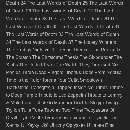
Death 24
The Last Words of Death 25
The Last Words
of Death 26
The Last Words of Death 27
The Last
Words of Death 28
The Last Words of Death 29
The
Last Words of Death 30
The Last Words of Death 31
The Last Words of Death
The Last Words of Death 33
34
The Last Words of Death 37
The Lottery Winners
The Prodigy Night vol.1
Therion
ThermiT
The Rumjacks
The Scratch
The Shitstorms
Thesis
The Sixpounder
The
Stubs
The United Tears
The Watch
They Promised Me
Ponies
Three Dead Fingers
Tiberius
Tides From Nebula
Time is the Ruler
Torena
Tour Outta Smogtown
Trackstone
Transgresja
Trapped Inside Me
Tribbs
Tribute
to Deep Purple
Tribute to Led Zeppelin
Tribute to Lemmy
& Motörhead
Tribute to Maanam
Truchło Strzygi
Trwoga
Trylion
Tulia
Tune
Tupolev
Two Timer
Twoyastara Of
Death
Tydle Vidle
Tymczasowo nieobecni
Tymek
Tzn
Xenna
U! Yeyky
Ukć
Uliczny Opryszek
Ultimate Emo