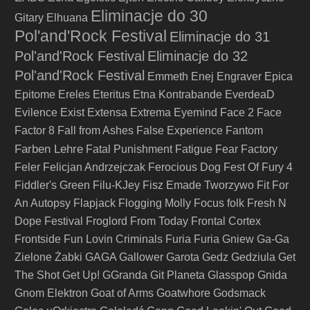
Eliminacje do 30
Gitary
Elhuana
Pol'and'Rock Festival
Eliminacje do 31
Pol'and'Rock Festival
Eliminacje do 32
Pol'and'Rock Festival
Emmeth
Enej
Engraver
Epica
Epitome
Ereles
Eteritus
Etna Kontrabande
EverdeaD
Evilence
Exist
Extensa
Extrema
Eyemind
Face 2 Face
Factor 8
Fall from Ashes
False Experience
Fantom
Farben Lehre
Fatal Punishment
Fatigue
Fear Factory
Feler
Felicjan Andrzejczak
Ferocious Dog
Fest Of Fury 4
Fiddler's Green
Filu-KJey
Fisz Emade Tworzywo
Fit For
An Autopsy
Flapjack
Flogging Molly
Focus
folk
Fresh N
Dope Festival
Froglord
From Today
Frontal Cortex
Frontside
Fun Lovin Criminals
Furia
Furia Gniew
Ga-Ga
Zielone Żabki
GAGA
Gallower
Garota
Gedz
Gedziula
Get
The Shot
Get Up!
GGranda
Git Planeta
Glasspop
Gnida
Gnom Elektron
Goat of Arms
Goatwhore
Godsmack