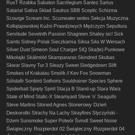
RusT
Rzabka
Sabaton
Sacrilegium
Santez
Sarius
Satarial
Sativa Skład
Sautrus
SBB
Sceptic
Schizma
Scourge
Scream Inc.
Scumeater
sedes
Sekcja Muzyczna
Kołłątajowskiej Kuźni Prawdziwych Mężczyzn
Sepultura
Servitude
Sevetnth Passion
Shagreen
Shaley
sic!
Sick
Saints
Sidney Polak
Sieczkarnia
Siksa
Siła W Wersach
Silver Dust
Simeon Soul Charger
SIQ
Ska(te) Punkowe
Mikołajki
Skálmöld
Skampararas
Skindred
Skubas
Skwar
Slavny Tur 3
Sleazy Sweet
Sledgedown
Slift
Smokes of Krakatau
Smolik // Kev Fox
Snowman
Sólstafir
Sonbird
Sothoris
Souldrainer
Species
Sphere
Spiderbait
Spięty
Spirit
Stacja B
Stand-up
Stara Wara
State of Mind
Static-X
Steamyard
Steve 'n' Seagulls
Stonerowy Dzień
Steve Martins
Stoned Agnes
Deskorolki
Strachy Na Lachy
Strayfires
Styczyński -
Dżem
Sunsmoke
Super Potwór
Švindl
Sweet Noise
Świąteczny Rozpierdol 02
Świąteczny Rozpierdol 04