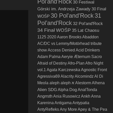
Pol'and'Rock
30 Festiwal
Górski im. Andrzeja Zawady
30 Finał
30 Pol'and'Rock
31
WOŚP
Pol’and’Rock
32 Pol'and'Rock
34 Finał WOŚP
35 Lat Chaosu
1125
2020
Aaron Brooks
Abaddon
AC/DC vs Lemmy/Motörhead tribute
show
Access Denied
Acid Drinkers
Adam Palma
Aeryie
Æternum Sacro
Afraid of Destiny
Afro-Plan
Afro Night
vol.1
Agata Karczewska
Agnostic Front
Agressiva69
Alacrity
Alcomindz
Al Di
Meola
aleph
aleph א
Alestorm
Alhena
Alien SDG
Alpha Dog
AnalTonda
Angrrsth
Ania Rusowicz
Ankh
Anna
Karenina
Antigama
Antypatia
AntyRefleks
Any More
Apey & The Pea