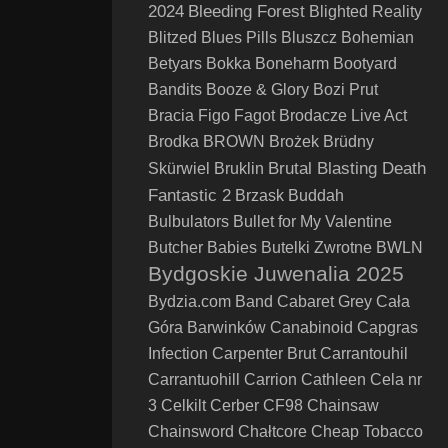
2024
Bleeding Forest
Blighted Reality
Blitzed
Blues Pills
Bluszcz
Bohemian
Betyars
Bokka
Boneharm
Bootyard
Bandits
Booze & Glory
Bozi Prut
Bracia Figo Fagot
Brodacze Live Act
Brodka
BROWN
Brożek
Brüdny
Brutal Blasting Death
Skürwiel
Bruklin
Fantastic 2
Brzask
Buddah
Bulbulators
Bullet for My Valentine
Butcher Babies
Butelki Zwrotne
BWLN
Bydgoskie Juwenalia 2025
Bydzia.com Band
Cabaret Grey
Cała
Góra Barwinków
Canabinoid
Capgras
Infection
Carpenter Brut
Carrantouhil
Carrantuohill
Carrion
Cathleen
Cela nr
3
Celkilt
Cerber
CF98
Chainsaw
Chainsword
Chałtcore
Cheap Tobacco