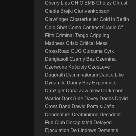
Cherry Lips
CHIO EMB
Chorzy
Chrust
Ciurivankopson
Ciepłe Brejki
Closterkeller
Clawfinger
Cold in Berlin
Cold Shot
Coma
Contract
Cradle Of
Filth
Criminal Tango
Crippling
Madness
Crisix
Critical Mess
CrossRoad
CUG
Curcuma
Cyrk
Deriglasoff
Czarny Bez
Czernina
Czerwone Kościoły
CzesLove
Dagorath
Dammnatorum
Dance Like
Dynamite
Danny Boy Experience
Danziger
Daria Zawiałow
Darkmoon
Warrior
Dark Side
Davey Dodds
David
Cross Band
Dawid Porta & Jafia
Deathinition
Deadnature
Decadent
Fun Club
Decapitated
Delayed
Ejaculation
De Łindows
Dementis