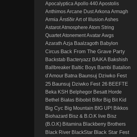
Apocalyptica
Apollo 440
Apostolis
Anthimos
Arcane Dust
Arkona
Armagh
Armia
Árstíðir
Art of Illusion
Ashes
Astarot
Atmosphere
Atom String
Quartet
Atonement
Avatar
Awgs
Azarath
Azja
Baalzagoth
Babylon
Back From The Grave Party
Circus
Backstab
Bacteryazz
BAiKA
Bakshish
Ballbreaker
Baltic Boys
Bambi
Batalion
Baunsuj Dziwko Fest
d'Amour
Batna
25
Baunsuj Dziwko Fest 26
BEEFTE
Beka KSH
Belphegor
Besatt Horde
Bethel
Białas
Bibobit
Bifor
Big Bit Kid
Big Cyc
Big Mountain
BIG UP!
Bikkos
Biohazard
Bisz & B.O.K live
Bisz
(B.O.K)
Bitamina
Blackberry Brothers
Black Star Fest
Black River
BlackStar