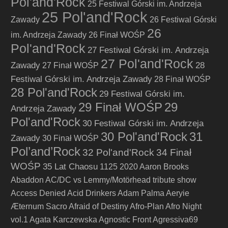
Pol'and'Rock
25 Festiwal Górski im. Andrzeja
25 Pol'and'Rock
Zawady
26 Festiwal Górski
26
im. Andrzeja Zawady
26 Finał WOŚP
Pol'and'Rock
27 Festiwal Górski im. Andrzeja
27 Pol'and'Rock
Zawady
28
27 Finał WOŚP
Festiwal Górski im. Andrzeja Zawady
28 Finał WOŚP
28 Pol'and'Rock
29 Festiwal Górski im.
29 Finał WOŚP
29
Andrzeja Zawady
Pol'and'Rock
30 Festiwal Górski im. Andrzeja
30 Pol'and'Rock
31
Zawady
30 Finał WOŚP
Pol’and’Rock
32 Pol'and'Rock
34 Finał
WOŚP
35 Lat Chaosu
1125
2020
Aaron Brooks
Abaddon
AC/DC vs Lemmy/Motörhead tribute show
Access Denied
Acid Drinkers
Adam Palma
Aeryie
Æternum Sacro
Afraid of Destiny
Afro-Plan
Afro Night
vol.1
Agata Karczewska
Agnostic Front
Agressiva69