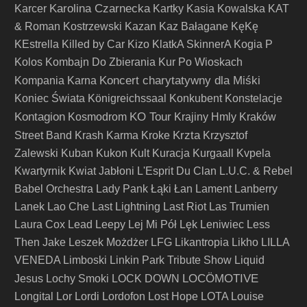
Karolina Czarnecka
Karcer
Kartky
Kasia Kowalska
KAT
& Roman Kostrzewski
Kazan
Kaz Bałagane
KęKę
KEstrella
Killed by Car
Kizo
KlatkA SkinnerA
Kogia P
Kolos
Kombajn Do Zbierania Kur Po Wioskach
Koncert charytatywny dla Miśki
Kompania Karna
Koniec Świata
Königreichssaal
Konkubent
Konstelacje
Kontagion
KO Tour
Kosmodrom
Krajiny Hmly
Kraków
Krzta
Street Band
Krash Karma
Kroke
Krzysztof
Zalewski
Kuban
Kukon
Kult
Kuracja
Kurgaall
Kvpela
Kwartyrnik
Kwiat Jabłoni
L'Esprit Du Clan
L.U.C. & Rebel
Babel Orchestra
Lady Pank
Łąki Łan
Lament
Lanberry
Lanek
Lao Che
Last Lightning
Last Riot
Las Trumien
Laura Cox
Lead
Leepy
Lej Mi Pół
Lęk
Leniwiec
Less
Then Jake
Leszek Możdżer
LFG
Likantropia
Likho
LILLA
VENEDA
Limboski
Linkin Park Tribute Show
Liquid
LOCÖMOTIVE
Jesus
Lochy Smoki
LOCK DOWN
Longital
Lor
Lordi
Lordofon
Lost Hope
LOTA
Louise