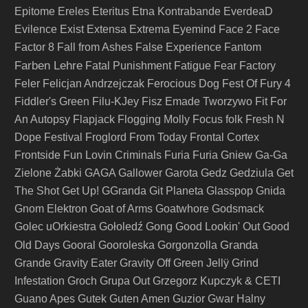
Epitome
Ereles
Eteritus
Etna Kontrabande
EverdeaD
Evilence
Exist
Extensa
Extrema
Eyemind
Face 2 Face
Factor 8
Fall from Ashes
False Experience
Fantom
Farben Lehre
Fatal Punishment
Fatigue
Fear Factory
Feler
Felicjan Andrzejczak
Ferocious Dog
Fest Of Fury 4
Fiddler's Green
Filu-KJey
Fisz Emade Tworzywo
Fit For
An Autopsy
Flapjack
Flogging Molly
Focus
folk
Fresh N
Dope Festival
Froglord
From Today
Frontal Cortex
Frontside
Fun Lovin Criminals
Furia
Furia Gniew
Ga-Ga
Zielone Żabki
GAGA
Gallower
Garota
Gedz
Gedziula
Get
The Shot
Get Up!
GGranda
Git Planeta
Glasspop
Gnida
Gnom Elektron
Goat of Arms
Goatwhore
Godsmack
Golec uOrkiestra
Gołoledź
Gong
Good Lookin' Out
Good
Granda
Old Days
Gooral
Gooroleska
Gorgonzolla
Grande
Gravity Eater
Gravity Off
Green Jellÿ
Grind
Infestation
Groch
Grupa Out
Grzegorz Kupczyk & CETI
Guano Apes
Gutek
Guten Amen
Guzior
Gwar
Halny