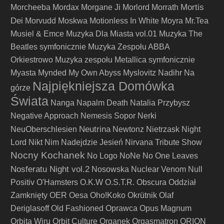
Mortis
Morcheeba
Mordax
Morgane Ji
Morlord
Morrath
Dei
Morvudd
Moskwa
Motionless In White
Moyra
Mr.Tea
Musiel & Emce
Muzyka Dla Miasta vol.01
Muzyka The
Beatles symfonicznie
Muzyka Zespołu ABBA
Orkiestrowo
Muzyka zespołu Metallica symfonicznie
Myasta
Mynded
My Own Abyss
Myslovitz
Nadihr
Na
Najpiękniejsza Domówka
górze
Świata
Nanga
Napalm Death
Natalia Przybysz
Negative Approach
Nemesis Sopor
Nerki
Neutrina
NeuOberschlesien
Newtonz
Nietrzask
Night
Lord
Nikt
Nim Nadejdzie Jesień
Nirvana Tribute Show
Nocny Kochanek
No Logo
NoNe
No One Leaves
Nosferatu Night vol.2
Nosowska
Nuclear Venom
Null
Positiv
O'Hamsters
O.K.W
O.S.T.R.
Obscura
Oddział
Zamknięty
OER
Oesa
Oho!Koko
Okrütnik
Olaf
Deriglasoff
Old Fashioned
Oprawca
Opus Magnum
Orbita Wiru
Orbit Culture
Organek
Orgasmatron
ORION