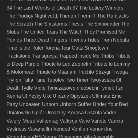
34
The Last Words of Death 37
The Lottery Winners
The Prodigy Night vol.1
Therion
ThermiT
The Rumjacks
The Scratch
The Shitstorms
Thesis
The Sixpounder
The
Stubs
The United Tears
The Watch
They Promised Me
Ponies
Three Dead Fingers
Tiberius
Tides From Nebula
Time is the Ruler
Torena
Tour Outta Smogtown
Trackstone
Transgresja
Trapped Inside Me
Tribbs
Tribute
to Deep Purple
Tribute to Led Zeppelin
Tribute to Lemmy
& Motörhead
Tribute to Maanam
Truchło Strzygi
Trwoga
Trylion
Tulia
Tune
Tupolev
Two Timer
Twoyastara Of
Death
Tydle Vidle
Tymczasowo nieobecni
Tymek
Tzn
Xenna
U! Yeyky
Ukć
Uliczny Opryszek
Ultimate Emo
Unborn Suffer
Party
Unbeaten
Unborn
Under Your Bed
Urodziny Korasa
Vader
Uniatowski
Upiór
Urszula
Valery Mess
Vane
Valkenrag
Valkyrja
Variéte
Varmia
Vastness
Vavamuffin
Vended
Venflon
Venom Inc.
Verderbnis
VHS
Vierna
Viimaheim
Vile Assembly