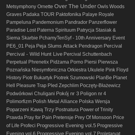
Over The Under
Metsymphony
Ornette
Owls Woods
Graves
Padaka TOUR
Paktofonika
Palaye Royale
Pampeluna
Pandemonium
Pandrador
Panzerflower
Paradise Lost
Paterna Spirituum
Patrycja Stasiak &
Siema Skarbie
PchamyTenSyf - 10th Anniversary Event
Peja Slums Attack
Percival
PE6_01
Peja
Pendragon
Percival - Wild Hunt Live
Percival Schuttenbach
Perpetual
Phrenetix
Pidżama Porno
Piersi
Pierwsza
Poznańska Niesymfoniczna Orkiestra Ukulele
Pink Floyd
History
Piotr Bukartyk
Piotrek Szumowski
PlanBe
Planet
Hell
Pleasure Trap
Pled Zepchlim
Poczęty-Błażewicz
Pokój nr 3
Podwórkowi Chuligani
Poligon nr 4
Polimorfizm
Polish Metal Alliance
Polska Wersja
Poparzeni Kawą Trzy
Postnatura
Power of Trinity
Prawda
Pray for Pain
Pretensje
Prey Of Monsoon
Price
Progressive Evening vol.5
of Life
Profeci
Progressive
Progressive Evening vol.7
Evening vol.6
Proletaryat