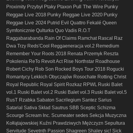
Pull The Wire
Punky
Proximity
Przybył
Ptaky
Ptaxon
Reggae Live 2018
Punky Reggae Live 2020
Punky
Reggae Live 2024
Putrid Evil
Quattro Fekalé
Queen
Symfonicznie
Qulturka
Quo Vadis
R.O.T
Raggabarabanda
Rain Of Claims
Ramchat
Rascal
Raz
Dwa Trzy
Reds'Cool
Reggaeneracja vol.2
Remedium
Remember Your Roots 2018
Renata Przemyk
Reszta
Pokolenia
ReTo
Revolt Act
Rise Northstar
Roadhouse
Robert Cichy
Rob Son
Rocked Boys Tour 2018
Rogucki
Romantycy Lekkich Obyczajów
Rosochate
Rotting Christ
Royal Republic
Royal Spirit
Rozkaz
RPWL
Ruski Balet
vol.1
Ruski Balet vol.2
Ruski Balet vol.3
Ruski Balet vol.5
RusT
Rzabka
Sabaton
Sacrilegium
Santez
Sarius
Satarial
Sativa Skład
Sautrus
SBB
Sceptic
Schizma
Scourge
Scream Inc.
Scumeater
sedes
Sekcja Muzyczna
Kołłątajowskiej Kuźni Prawdziwych Mężczyzn
Sepultura
Servitude
Sevetnth Passion
Shagreen
Shaley
sic!
Sick