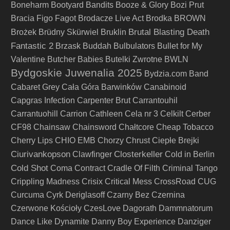
Boneharm
Bootyard Bandits
Booze & Glory
Bozi Prut
Bracia Figo Fagot
Brodacze Live Act
Brodka
BROWN
Brutal Blasting Death
Brożek
Brüdny Skürwiel
Bruklin
Fantastic 2
Brzask
Buddah
Bulbulators
Bullet for My
Valentine
Butcher Babies
Butelki Zwrotne
BWLN
Bydgoskie Juwenalia 2025
Bydzia.com Band
Cabaret Grey
Cała Góra Barwinków
Canabinoid
Capgras Infection
Carpenter Brut
Carrantouhil
Carrantuohill
Carrion
Cathleen
Cela nr 3
Celkilt
Cerber
CF98
Chainsaw
Chainsword
Chałtcore
Cheap Tobacco
Cherry Lips
CHIO EMB
Chorzy
Chrust
Ciepłe Brejki
Ciurivankopson
Closterkeller
Clawfinger
Cold in Berlin
Cold Shot
Coma
Contract
Cradle Of Filth
Criminal Tango
Crippling Madness
Crisix
Critical Mess
CrossRoad
CUG
Curcuma
Cyrk Deriglasoff
Czarny Bez
Czernina
Czerwone Kościoły
CzesLove
Dagorath
Dammnatorum
Dance Like Dynamite
Danny Boy Experience
Danziger