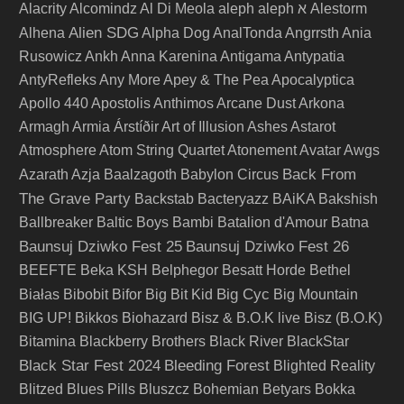
Alacrity
Alcomindz
Al Di Meola
aleph
aleph א
Alestorm
Alien SDG
Alhena
Alpha Dog
AnalTonda
Angrrsth
Ania
Rusowicz
Ankh
Anna Karenina
Antigama
Antypatia
AntyRefleks
Any More
Apey & The Pea
Apocalyptica
Apollo 440
Apostolis Anthimos
Arcane Dust
Arkona
Armagh
Armia
Árstíðir
Art of Illusion
Ashes
Astarot
Atmosphere
Atom String Quartet
Atonement
Avatar
Awgs
Back From
Azarath
Azja
Baalzagoth
Babylon Circus
The Grave Party
Backstab
Bacteryazz
BAiKA
Bakshish
Ballbreaker
Baltic Boys
Bambi
Batalion d'Amour
Batna
Baunsuj Dziwko Fest 25
Baunsuj Dziwko Fest 26
BEEFTE
Beka KSH
Belphegor
Besatt Horde
Bethel
Big Cyc
Białas
Bibobit
Bifor
Big Bit Kid
Big Mountain
BIG UP!
Bikkos
Biohazard
Bisz & B.O.K live
Bisz (B.O.K)
Bitamina
Blackberry Brothers
Black River
BlackStar
Black Star Fest 2024
Bleeding Forest
Blighted Reality
Blitzed
Blues Pills
Bluszcz
Bohemian Betyars
Bokka