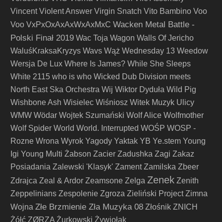
Vincent
Violent Answer
Virgin Snatch
Vito Bambino
Voo
Wacken Metal Battle -
Voo
VxPxOxAxAxWxAxMxC
Polski Finał 2019
Wac Toja
Wagon
Walls Of Jericho
WaluśKraksaKryzys
Wavs
Wąż
Wednesday 13
Weedow
Wersja De Lux
Where Is James?
While She Sleeps
White 2115
who is who
Wicked Dub Division meets
North East Ska Orchestra
Wij
Wiktor Dyduła
Wild Pig
Wishbone Ash
Wisielec
Wiśniosz
Witek Muzyk Ulicy
WMW
Wödar
Wojtek Szumański
Wolf Alice
Wolfmother
Wolf Spider
World
World. Interrupted
WOŚP
WOSP -
Rozne
Wrona
Wyrok
Yagody
Yaktak
YB
Ye.stem
Young
Igi
Young Multi
Żabson
Zacier
Zadushka
Zagi
Zakaz
Posiadania
Zalewski 'Klasyk'
Zament
Zamilska
Zbeer
Zenek
Zdrajca
Zeal & Ardor
Zeamsone
Zelga
Zenith
Zeppelinians
Zespolenie
Zgroza
Zieliński Project
Zimna
Złe Brzmienie Zła Muzyka 08
Wojna
Złośnik
ZNICH
Żółć
ZØRZA
Żurkowski
Żywiołak