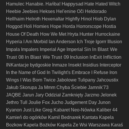
Happysad
Hamulec
Hanabie.
Hańba!
Hate
Hated Witch
Heebie Jeebies
Hekses
Hel'enine Oči
Heldorado
Hellhaim
Helroth
Hexenaltar
Highfly
Hinol
Hiob Dylan
Hoggod
Holi
Homies
Hope
Horda
Horrorscope
Hostia
Hunter
House Of Death
How We Met
Hryta
Hurrockaine
Hyperia
I Am Morbid
Ian Anderson
Ich Troje
Igorrr
Illusion
In Blast We
Impala
Impalers
Imperial Age
Imperial Sin
Trust 08
In Blast We Trust 09
InExit
Infliction
Inclusion
Insekt
INKantacje bydgoskie
Inmaze
Insidius
Interceptor
In the Name of God
In Twilight's Embrace
I Refuse
Iron
Wings
I Was Born Twice
Jabolowe Tulipany
Jahcoustix
Jakub Skorupa
Ja Mmm Chyba Ściebie
Jamnik'73
JAQBE
Jarun
Jary Oddział Zamknięty
Jarzmo
Jelonek
Jethro Tull
Joulie Fox
Jucho
Judgement Day
Junon
Kyanon
Just Like Greg
Kabaret Neo-Nówka
Kaliber 44
Kamień do ogórków
Kamil Bednarek
Kantata
Kapela
Bozkow
Kapela Bożków
Kapela Ze Wsi Warszawa
Karaś