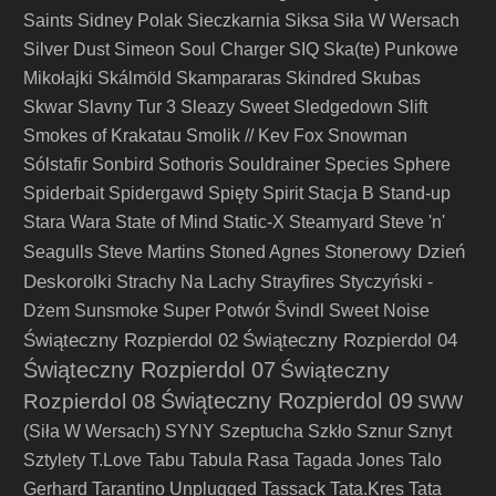
Saints
Sidney Polak
Sieczkarnia
Siksa
Siła W Wersach
Silver Dust
Simeon Soul Charger
SIQ
Ska(te) Punkowe
Mikołajki
Skálmöld
Skampararas
Skindred
Skubas
Skwar
Slavny Tur 3
Sleazy Sweet
Sledgedown
Slift
Smokes of Krakatau
Smolik // Kev Fox
Snowman
Sólstafir
Sonbird
Sothoris
Souldrainer
Species
Sphere
Spiderbait
Spidergawd
Spięty
Spirit
Stacja B
Stand-up
Stara Wara
State of Mind
Static-X
Steamyard
Steve 'n'
Stonerowy Dzień
Seagulls
Steve Martins
Stoned Agnes
Deskorolki
Strachy Na Lachy
Strayfires
Styczyński -
Dżem
Sunsmoke
Super Potwór
Švindl
Sweet Noise
Świąteczny Rozpierdol 02
Świąteczny Rozpierdol 04
Świąteczny Rozpierdol 07
Świąteczny
Świąteczny Rozpierdol 09
Rozpierdol 08
SWW
(Siła W Wersach)
SYNY
Szeptucha
Szkło
Sznur
Sznyt
Sztylety
T.Love
Tabu
Tabula Rasa
Tagada Jones
Talo
Gerhard
Tarantino Unplugged
Tassack
Tata.Kres
Tata