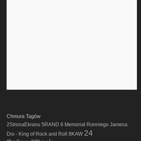
Chmura Tagów
2StronaEkranu
5RAND
6 Memoriał Ronniego Jamesa
24
Dio - King of Rock and Roll
8KAW