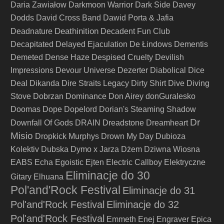
Daria Zawiałow
Darkmoon Warrior
Dark Side
Davey
Dodds
David Cross Band
Dawid Porta & Jafia
Deathinition
Deadnature
Decadent Fun Club
Decapitated
Delayed Ejaculation
De Łindows
Dementis
Demeted
Dense Haze
Despised Cruelty
Devilish
Impressions
Devour Universe
Dezerter
Diabolical
Dice
Deal
Dikanda
Dire Straits Legacy
Dirty Shirt
Dive
Diving
Stove
Dobrzan
Dominance
Don Airey
donGuralesko
Doomas
Dope
Dopelord
Dorian's Steaming Shadow
Dr
Downfall Of Gods
DRAIN
Dreadstone
Dreamheart
Misio
Dropkick Murphys
Drown My Day
Dubioza
Kolektiv
Dubska
Dymo x Jarza
Dżem
Dziwna Wiosna
EABS
Echa
Egoistic
Ejten
Electric Callboy
Elektryczne
Eliminacje do 30
Gitary
Elhuana
Pol'and'Rock Festival
Eliminacje do 31
Pol'and'Rock Festival
Eliminacje do 32
Pol'and'Rock Festival
Emmeth
Enej
Engraver
Epica