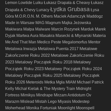
Lemon
Lowtide
Luiku
Łukasz Drapała & Cheavy
Łukasz
Łydka Grubasa
Drapała & Chevy
Lunacy
Łysa
Góra
M.O.R.O.N.
M. Others
Maciek Adamczyk
Maddogz
Made in Warsaw
MAG
Magnum
Majka Jeżowska
Makiwara
Małpa
Malware
Marcin Rozynek
Marduk
Marek
Dyjak
Martwa Aura
Masakra
Masecki & Mlynarski
Materia
Me And That Man
Medico Peste
Megalomorfus
Mentor
Metalowe
Metalowa Inwazja
Metalowa Puenta 2017
Zakończenie Roku 2022
Metalowe Zakończenie Roku
2023
Metalowy Początek Roku 2018
Metalowy
Początek Roku 2023
Metalowy Początek Roku 2024
Metalowy Początek Roku 2025
Metalowy Początek
Roku 2026
Meteroids
Metka
Mgła
MIAM
Michael Patrick
Kelly
Michał Kielak & The Mystery Train
Midnight
Fortress
Mimikyu
Mindrape
Mirzam Antidotum Ov
Marazm
Mislead
Mistah Lego
Miyasis
Modestep
Moherhead
Monika Fortuniak
Moonlight
Moonspell