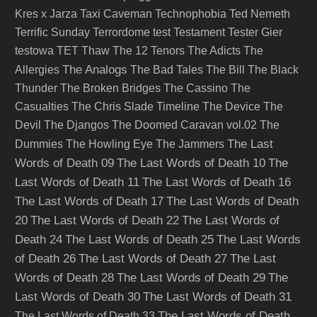
Kres x Jarza
Taxi Caveman
Technophobia
Ted Nemeth
Terrific Sunday
Terrordome
test
Testament
Tester Gier
testowa
TET
Thaw
The 12 Tenors
The Adicts
The
The Analogs
Allergies
The Bad Tales
The Bill
The Black
Thunder
The Broken Bridges
The Cassino
The
Casualties
The Chris Slade Timeline
The Device
The
Devil
The Djangos
The Doomed Caravan vol.02
The
The Last
Dummies
The Howling Eye
The Jammers
Words of Death 09
The Last Words of Death 10
The
Last Words of Death 11
The Last Words of Death 16
The Last Words of Death 17
The Last Words of Death
20
The Last Words of Death 22
The Last Words of
Death 24
The Last Words of Death 25
The Last Words
of Death 26
The Last Words of Death 27
The Last
Words of Death 28
The Last Words of Death 29
The
Last Words of Death 30
The Last Words of Death 31
The Last Words of Death
The Last Words of Death 33