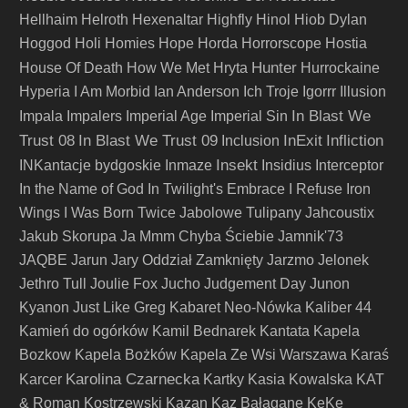
Hellhaim
Helroth
Hexenaltar
Highfly
Hinol
Hiob Dylan
Hoggod
Holi
Homies
Hope
Horda
Horrorscope
Hostia
Hunter
House Of Death
How We Met
Hryta
Hurrockaine
Hyperia
I Am Morbid
Ian Anderson
Ich Troje
Igorrr
Illusion
In Blast We
Impala
Impalers
Imperial Age
Imperial Sin
Trust 08
In Blast We Trust 09
InExit
Infliction
Inclusion
Insekt
INKantacje bydgoskie
Inmaze
Insidius
Interceptor
In the Name of God
In Twilight's Embrace
I Refuse
Iron
Wings
I Was Born Twice
Jabolowe Tulipany
Jahcoustix
Jakub Skorupa
Ja Mmm Chyba Ściebie
Jamnik'73
JAQBE
Jarun
Jary Oddział Zamknięty
Jarzmo
Jelonek
Jethro Tull
Joulie Fox
Jucho
Judgement Day
Junon
Kyanon
Just Like Greg
Kabaret Neo-Nówka
Kaliber 44
Kamień do ogórków
Kamil Bednarek
Kantata
Kapela
Bozkow
Kapela Bożków
Kapela Ze Wsi Warszawa
Karaś
Karolina Czarnecka
Karcer
Kartky
Kasia Kowalska
KAT
& Roman Kostrzewski
Kazan
Kaz Bałagane
KęKę