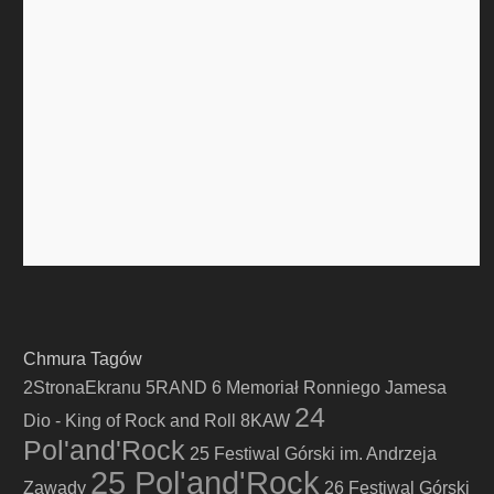
Chmura Tagów
2StronaEkranu
5RAND
6 Memoriał Ronniego Jamesa
24
Dio - King of Rock and Roll
8KAW
Pol'and'Rock
25 Festiwal Górski im. Andrzeja
25 Pol'and'Rock
Zawady
26 Festiwal Górski