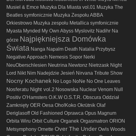
Musiel & Emce
Muzyka Dla Miasta vol.01
Muzyka The
Beatles symfonicznie
Muzyka Zespołu ABBA
Orkiestrowo
Muzyka zespołu Metallica symfonicznie
Myasta
Mynded
My Own Abyss
Myslovitz
Nadihr
Na
Najpiękniejsza Domówka
górze
Świata
Nanga
Napalm Death
Natalia Przybysz
Negative Approach
Nemesis Sopor
Nerki
Neutrina
NeuOberschlesien
Newtonz
Nietrzask
Night
Lord
Nikt
Nim Nadejdzie Jesień
Nirvana Tribute Show
Nocny Kochanek
No Logo
NoNe
No One Leaves
Nosferatu Night vol.2
Nosowska
Nuclear Venom
Null
Positiv
O'Hamsters
O.K.W
O.S.T.R.
Obscura
Oddział
Zamknięty
OER
Oesa
Oho!Koko
Okrütnik
Olaf
Deriglasoff
Old Fashioned
Oprawca
Opus Magnum
Orbita Wiru
Orbit Culture
Organek
Orgasmatron
ORION
Over The Under
Metsymphony
Ornette
Owls Woods