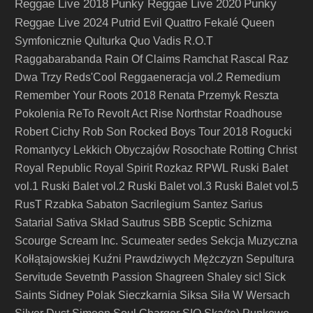
Reggae Live 2018
Punky Reggae Live 2020
Punky
Reggae Live 2024
Putrid Evil
Quattro Fekalé
Queen
Symfonicznie
Qulturka
Quo Vadis
R.O.T
Raggabarabanda
Rain Of Claims
Ramchat
Rascal
Raz
Dwa Trzy
Reds'Cool
Reggaeneracja vol.2
Remedium
Remember Your Roots 2018
Renata Przemyk
Reszta
Pokolenia
ReTo
Revolt Act
Rise Northstar
Roadhouse
Robert Cichy
Rob Son
Rocked Boys Tour 2018
Rogucki
Romantycy Lekkich Obyczajów
Rosochate
Rotting Christ
Royal Republic
Royal Spirit
Rozkaz
RPWL
Ruski Balet
vol.1
Ruski Balet vol.2
Ruski Balet vol.3
Ruski Balet vol.5
RusT
Rzabka
Sabaton
Sacrilegium
Santez
Sarius
Satarial
Sativa Skład
Sautrus
SBB
Sceptic
Schizma
Scourge
Scream Inc.
Scumeater
sedes
Sekcja Muzyczna
Kołłątajowskiej Kuźni Prawdziwych Mężczyzn
Sepultura
Servitude
Sevetnth Passion
Shagreen
Shaley
sic!
Sick
Saints
Sidney Polak
Sieczkarnia
Siksa
Siła W Wersach