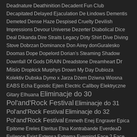
Deathinition
Deadnature
Decadent Fun Club
Decapitated
Delayed Ejaculation
De Łindows
Dementis
Demeted
Dense Haze
Despised Cruelty
Devilish
Impressions
Devour Universe
Dezerter
Diabolical
Dice
Deal
Dikanda
Dire Straits Legacy
Dirty Shirt
Dive
Diving
Stove
Dobrzan
Dominance
Don Airey
donGuralesko
Doomas
Dope
Dopelord
Dorian's Steaming Shadow
Dr
Downfall Of Gods
DRAIN
Dreadstone
Dreamheart
Misio
Dropkick Murphys
Drown My Day
Dubioza
Kolektiv
Dubska
Dymo x Jarza
Dżem
Dziwna Wiosna
EABS
Echa
Egoistic
Ejten
Electric Callboy
Elektryczne
Eliminacje do 30
Gitary
Elhuana
Pol'and'Rock Festival
Eliminacje do 31
Pol'and'Rock Festival
Eliminacje do 32
Pol'and'Rock Festival
Emmeth
Enej
Engraver
Epica
Epitome
Ereles
Eteritus
Etna Kontrabande
EverdeaD
Evilence
Exist
Extensa
Extrema
Eyemind
Face 2 Face