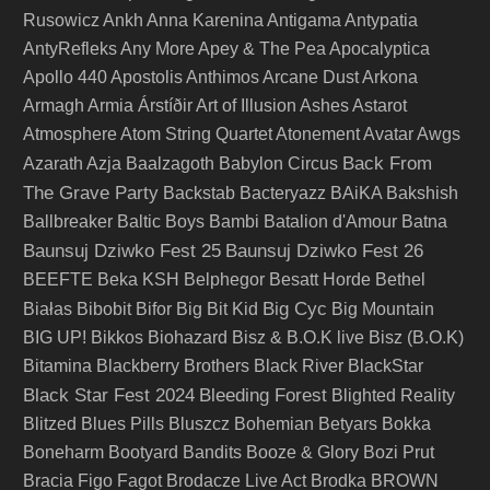
Rusowicz
Ankh
Anna Karenina
Antigama
Antypatia
AntyRefleks
Any More
Apey & The Pea
Apocalyptica
Apollo 440
Apostolis Anthimos
Arcane Dust
Arkona
Armagh
Armia
Árstíðir
Art of Illusion
Ashes
Astarot
Atmosphere
Atom String Quartet
Atonement
Avatar
Awgs
Back From
Azarath
Azja
Baalzagoth
Babylon Circus
The Grave Party
Backstab
Bacteryazz
BAiKA
Bakshish
Ballbreaker
Baltic Boys
Bambi
Batalion d'Amour
Batna
Baunsuj Dziwko Fest 25
Baunsuj Dziwko Fest 26
BEEFTE
Beka KSH
Belphegor
Besatt Horde
Bethel
Big Cyc
Białas
Bibobit
Bifor
Big Bit Kid
Big Mountain
BIG UP!
Bikkos
Biohazard
Bisz & B.O.K live
Bisz (B.O.K)
Bitamina
Blackberry Brothers
Black River
BlackStar
Black Star Fest 2024
Bleeding Forest
Blighted Reality
Blitzed
Blues Pills
Bluszcz
Bohemian Betyars
Bokka
Boneharm
Bootyard Bandits
Booze & Glory
Bozi Prut
Bracia Figo Fagot
Brodacze Live Act
Brodka
BROWN