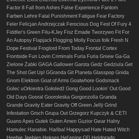
Factor 8
Fall from Ashes
False Experience
Fantom
Farben Lehre
Fatal Punishment
Fatigue
Fear Factory
Feler
Felicjan Andrzejczak
Ferocious Dog
Fest Of Fury 4
Fiddler's Green
Filu-KJey
Fisz Emade Tworzywo
Fit For
An Autopsy
Flapjack
Flogging Molly
Focus
folk
Fresh N
Dope Festival
Froglord
From Today
Frontal Cortex
Frontside
Fun Lovin Criminals
Furia
Furia Gniew
Ga-Ga
Zielone Żabki
GAGA
Gallower
Garota
Gedz
Gedziula
Get
The Shot
Get Up!
GGranda
Git Planeta
Glasspop
Gnida
Gnom Elektron
Goat of Arms
Goatwhore
Godsmack
Golec uOrkiestra
Gołoledź
Gong
Good Lookin' Out
Good
Granda
Old Days
Gooral
Gooroleska
Gorgonzolla
Grande
Gravity Eater
Gravity Off
Green Jellÿ
Grind
Infestation
Groch
Grupa Out
Grzegorz Kupczyk & CETI
Guano Apes
Gutek
Guten Amen
Guzior
Gwar
Halny
Happysad
Hamulec
Hanabie.
Hańba!
Hate
Hated Witch
Heebie Jeebies
Hekses
Hel'enine Oči
Heldorado