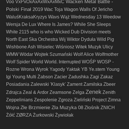
Wacken Metal Battle -
Voo
VxPxOxAxAxWxAxMxC
Polski Finał 2019
Wac Toja
Wagon
Walls Of Jericho
WaluśKraksaKryzys
Wavs
Wąż
Wednesday 13
Weedow
Wersja De Lux
Where Is James?
While She Sleeps
White 2115
who is who
Wicked Dub Division meets
North East Ska Orchestra
Wij
Wiktor Dyduła
Wild Pig
Wishbone Ash
Wisielec
Wiśniosz
Witek Muzyk Ulicy
WMW
Wödar
Wojtek Szumański
Wolf Alice
Wolfmother
Wolf Spider
World
World. Interrupted
WOŚP
WOSP -
Rozne
Wrona
Wyrok
Yagody
Yaktak
YB
Ye.stem
Young
Igi
Young Multi
Żabson
Zacier
Zadushka
Zagi
Zakaz
Posiadania
Zalewski 'Klasyk'
Zament
Zamilska
Zbeer
Zenek
Zdrajca
Zeal & Ardor
Zeamsone
Zelga
Zenith
Zeppelinians
Zespolenie
Zgroza
Zieliński Project
Zimna
Złe Brzmienie Zła Muzyka 08
Wojna
Złośnik
ZNICH
Żółć
ZØRZA
Żurkowski
Żywiołak