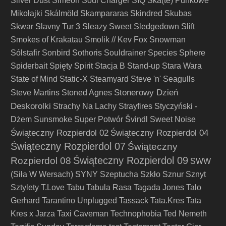
Silver Dust
Simeon Soul Charger
SIQ
Ska(te) Punkowe
Mikołajki
Skálmöld
Skampararas
Skindred
Skubas
Skwar
Slavny Tur 3
Sleazy Sweet
Sledgedown
Slift
Smokes of Krakatau
Smolik // Kev Fox
Snowman
Sólstafir
Sonbird
Sothoris
Souldrainer
Species
Sphere
Spiderbait
Spięty
Spirit
Stacja B
Stand-up
Stara Wara
State of Mind
Static-X
Steamyard
Steve 'n' Seagulls
Stonerowy Dzień
Steve Martins
Stoned Agnes
Deskorolki
Strachy Na Lachy
Strayfires
Styczyński -
Dżem
Sunsmoke
Super Potwór
Švindl
Sweet Noise
Świąteczny Rozpierdol 02
Świąteczny Rozpierdol 04
Świąteczny Rozpierdol 07
Świąteczny
Świąteczny Rozpierdol 09
Rozpierdol 08
SWW
(Siła W Wersach)
SYNY
Szeptucha
Szkło
Sznur
Sznyt
Sztylety
T.Love
Tabu
Tabula Rasa
Tagada Jones
Talo
Gerhard
Tarantino Unplugged
Tassack
Tata.Kres
Tata
Kres x Jarza
Taxi Caveman
Technophobia
Ted Nemeth