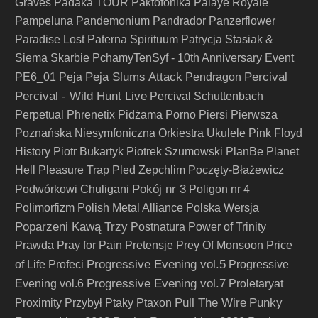
Graves
Padaka TOUR
Paktofonika
Palaye Royale
Pampeluna
Pandemonium
Pandrador
Panzerflower
Paradise Lost
Paterna Spirituum
Patrycja Stasiak &
Siema Skarbie
PchamyTenSyf - 10th Anniversary Event
Peja Slums Attack
Percival
PE6_01
Peja
Pendragon
Percival - Wild Hunt Live
Percival Schuttenbach
Perpetual
Phrenetix
Pidżama Porno
Piersi
Pierwsza
Poznańska Niesymfoniczna Orkiestra Ukulele
Pink Floyd
History
Piotr Bukartyk
Piotrek Szumowski
PlanBe
Planet
Hell
Pleasure Trap
Pled Zepchlim
Poczęty-Błażewicz
Pokój nr 3
Podwórkowi Chuligani
Poligon nr 4
Polimorfizm
Polish Metal Alliance
Polska Wersja
Poparzeni Kawą Trzy
Postnatura
Power of Trinity
Prawda
Pray for Pain
Pretensje
Prey Of Monsoon
Price
Progressive Evening vol.5
of Life
Profeci
Progressive
Progressive Evening vol.7
Evening vol.6
Proletaryat
Pull The Wire
Punky
Proximity
Przybył
Ptaky
Ptaxon