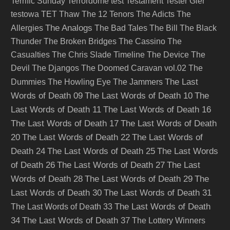
Terrific Sunday
Terrordome
test
Testament
Tester Gier
testowa
TET
Thaw
The 12 Tenors
The Adicts
The
The Analogs
Allergies
The Bad Tales
The Bill
The Black
Thunder
The Broken Bridges
The Cassino
The
Casualties
The Chris Slade Timeline
The Device
The
Devil
The Djangos
The Doomed Caravan vol.02
The
The Last
Dummies
The Howling Eye
The Jammers
Words of Death 09
The Last Words of Death 10
The
Last Words of Death 11
The Last Words of Death 16
The Last Words of Death 17
The Last Words of Death
20
The Last Words of Death 22
The Last Words of
Death 24
The Last Words of Death 25
The Last Words
of Death 26
The Last Words of Death 27
The Last
Words of Death 28
The Last Words of Death 29
The
Last Words of Death 30
The Last Words of Death 31
The Last Words of Death
The Last Words of Death 33
34
The Last Words of Death 37
The Lottery Winners