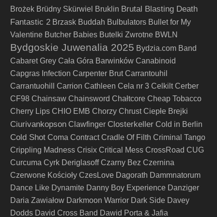
Brutal Blasting Death
Brożek
Brüdny Skürwiel
Bruklin
Fantastic 2
Brzask
Buddah
Bulbulators
Bullet for My
Valentine
Butcher Babies
Butelki Zwrotne
BWLN
Bydgoskie Juwenalia 2025
Bydzia.com Band
Cabaret Grey
Cała Góra Barwinków
Canabinoid
Capgras Infection
Carpenter Brut
Carrantouhil
Carrantuohill
Carrion
Cathleen
Cela nr 3
Celkilt
Cerber
CF98
Chainsaw
Chainsword
Chałtcore
Cheap Tobacco
Cherry Lips
CHIO EMB
Chorzy
Chrust
Ciepłe Brejki
Ciurivankopson
Closterkeller
Clawfinger
Cold in Berlin
Cold Shot
Coma
Contract
Cradle Of Filth
Criminal Tango
Crippling Madness
Crisix
Critical Mess
CrossRoad
CUG
Curcuma
Cyrk Deriglasoff
Czarny Bez
Czernina
Czerwone Kościoły
CzesLove
Dagorath
Dammnatorum
Dance Like Dynamite
Danny Boy Experience
Danziger
Daria Zawiałow
Darkmoon Warrior
Dark Side
Davey
Dodds
David Cross Band
Dawid Porta & Jafia