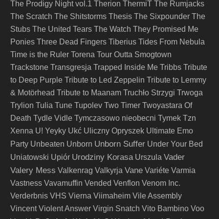
The Prodigy Night vol.1
Therion
ThermiT
The Rumjacks
The Scratch
The Shitstorms
Thesis
The Sixpounder
The
Stubs
The United Tears
The Watch
They Promised Me
Ponies
Three Dead Fingers
Tiberius
Tides From Nebula
Time is the Ruler
Torena
Tour Outta Smogtown
Trackstone
Transgresja
Trapped Inside Me
Tribbs
Tribute
to Deep Purple
Tribute to Led Zeppelin
Tribute to Lemmy
& Motörhead
Tribute to Maanam
Truchło Strzygi
Trwoga
Trylion
Tulia
Tune
Tupolev
Two Timer
Twoyastara Of
Death
Tydle Vidle
Tymczasowo nieobecni
Tymek
Tzn
Xenna
U! Yeyky
Ukć
Uliczny Opryszek
Ultimate Emo
Unborn Suffer
Party
Unbeaten
Unborn
Under Your Bed
Urodziny Korasa
Vader
Uniatowski
Upiór
Urszula
Valery Mess
Vane
Valkenrag
Valkyrja
Variéte
Varmia
Vastness
Vavamuffin
Vended
Venflon
Venom Inc.
Verderbnis
VHS
Vierna
Viimaheim
Vile Assembly
Vincent
Violent Answer
Virgin Snatch
Vito Bambino
Voo