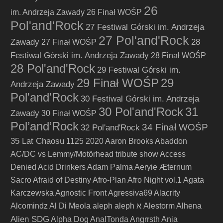
26
im. Andrzeja Zawady
26 Finał WOŚP
Pol'and'Rock
27 Festiwal Górski im. Andrzeja
27 Pol'and'Rock
Zawady
28
27 Finał WOŚP
Festiwal Górski im. Andrzeja Zawady
28 Finał WOŚP
28 Pol'and'Rock
29 Festiwal Górski im.
29 Finał WOŚP
29
Andrzeja Zawady
Pol'and'Rock
30 Festiwal Górski im. Andrzeja
30 Pol'and'Rock
31
Zawady
30 Finał WOŚP
Pol’and’Rock
34 Finał WOŚP
32 Pol'and'Rock
35 Lat Chaosu
1125
2020
Aaron Brooks
Abaddon
AC/DC vs Lemmy/Motörhead tribute show
Access
Denied
Acid Drinkers
Adam Palma
Aeryie
Æternum
Sacro
Afraid of Destiny
Afro-Plan
Afro Night vol.1
Agata
Karczewska
Agnostic Front
Agressiva69
Alacrity
Alcomindz
Al Di Meola
aleph
aleph א
Alestorm
Alhena
Alien SDG
Alpha Dog
AnalTonda
Angrrsth
Ania