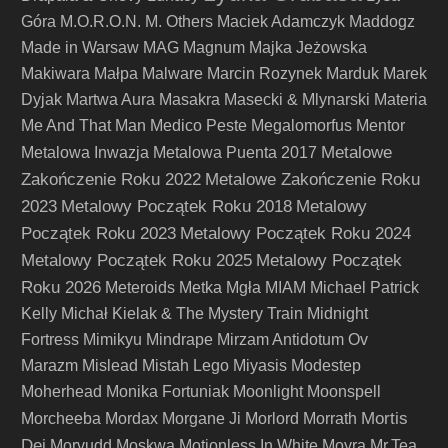
Góra
M.O.R.O.N.
M. Others
Maciek Adamczyk
Maddogz
Made in Warsaw
MAG
Magnum
Majka Jeżowska
Makiwara
Małpa
Malware
Marcin Rozynek
Marduk
Marek
Dyjak
Martwa Aura
Masakra
Masecki & Mlynarski
Materia
Me And That Man
Medico Peste
Megalomorfus
Mentor
Metalowe
Metalowa Inwazja
Metalowa Puenta 2017
Zakończenie Roku 2022
Metalowe Zakończenie Roku
2023
Metalowy Początek Roku 2018
Metalowy
Początek Roku 2023
Metalowy Początek Roku 2024
Metalowy Początek Roku 2025
Metalowy Początek
Roku 2026
Meteroids
Metka
Mgła
MIAM
Michael Patrick
Kelly
Michał Kielak & The Mystery Train
Midnight
Fortress
Mimikyu
Mindrape
Mirzam Antidotum Ov
Marazm
Mislead
Mistah Lego
Miyasis
Modestep
Moherhead
Monika Fortuniak
Moonlight
Moonspell
Mortis
Morcheeba
Mordax
Morgane Ji
Morlord
Morrath
Dei
Morvudd
Moskwa
Motionless In White
Moyra
Mr.Tea