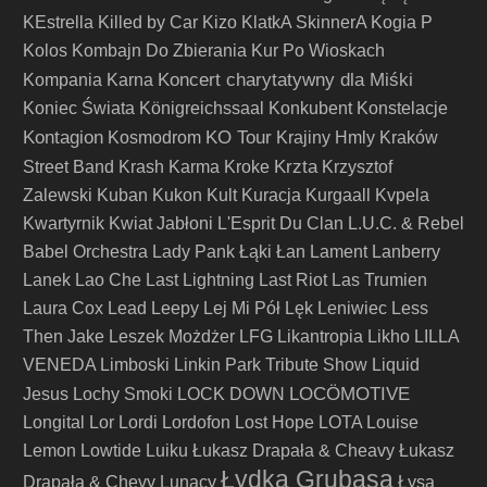
KEstrella
Killed by Car
Kizo
KlatkA SkinnerA
Kogia P
Kolos
Kombajn Do Zbierania Kur Po Wioskach
Koncert charytatywny dla Miśki
Kompania Karna
Koniec Świata
Königreichssaal
Konkubent
Konstelacje
Kontagion
KO Tour
Kosmodrom
Krajiny Hmly
Kraków
Krzta
Street Band
Krash Karma
Kroke
Krzysztof
Zalewski
Kuban
Kukon
Kult
Kuracja
Kurgaall
Kvpela
Kwartyrnik
Kwiat Jabłoni
L'Esprit Du Clan
L.U.C. & Rebel
Babel Orchestra
Lady Pank
Łąki Łan
Lament
Lanberry
Lanek
Lao Che
Last Lightning
Last Riot
Las Trumien
Laura Cox
Lead
Leepy
Lej Mi Pół
Lęk
Leniwiec
Less
Then Jake
Leszek Możdżer
LFG
Likantropia
Likho
LILLA
VENEDA
Limboski
Linkin Park Tribute Show
Liquid
LOCÖMOTIVE
Jesus
Lochy Smoki
LOCK DOWN
Longital
Lor
Lordi
Lordofon
Lost Hope
LOTA
Louise
Lemon
Lowtide
Luiku
Łukasz Drapała & Cheavy
Łukasz
Łydka Grubasa
Drapała & Chevy
Lunacy
Łysa