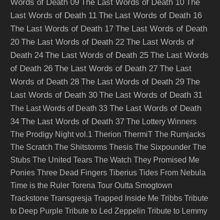
Words of Death 09
The Last Words of Death 10
The
Last Words of Death 11
The Last Words of Death 16
The Last Words of Death 17
The Last Words of Death
20
The Last Words of Death 22
The Last Words of
Death 24
The Last Words of Death 25
The Last Words
of Death 26
The Last Words of Death 27
The Last
Words of Death 28
The Last Words of Death 29
The
Last Words of Death 30
The Last Words of Death 31
The Last Words of Death
The Last Words of Death 33
34
The Last Words of Death 37
The Lottery Winners
The Prodigy Night vol.1
Therion
ThermiT
The Rumjacks
The Scratch
The Shitstorms
Thesis
The Sixpounder
The
Stubs
The United Tears
The Watch
They Promised Me
Ponies
Three Dead Fingers
Tiberius
Tides From Nebula
Time is the Ruler
Torena
Tour Outta Smogtown
Trackstone
Transgresja
Trapped Inside Me
Tribbs
Tribute
to Deep Purple
Tribute to Led Zeppelin
Tribute to Lemmy