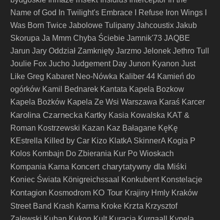
Name of God
In Twilight's Embrace
I Refuse
Iron Wings
I
Was Born Twice
Jabolowe Tulipany
Jahcoustix
Jakub
Skorupa
Ja Mmm Chyba Ściebie
Jamnik'73
JAQBE
Jarun
Jary Oddział Zamknięty
Jarzmo
Jelonek
Jethro Tull
Joulie Fox
Jucho
Judgement Day
Junon Kyanon
Just
Like Greg
Kabaret Neo-Nówka
Kaliber 44
Kamień do
ogórków
Kamil Bednarek
Kantata
Kapela Bozkow
Kapela Bożków
Kapela Ze Wsi Warszawa
Karaś
Karcer
Karolina Czarnecka
Kartky
Kasia Kowalska
KAT &
Roman Kostrzewski
Kazan
Kaz Bałagane
KęKę
KEstrella
Killed by Car
Kizo
KlatkA SkinnerA
Kogia P
Kolos
Kombajn Do Zbierania Kur Po Wioskach
Koncert charytatywny dla Miśki
Kompania Karna
Koniec Świata
Königreichssaal
Konkubent
Konstelacje
Kontagion
KO Tour
Kosmodrom
Krajiny Hmly
Kraków
Krzta
Street Band
Krash Karma
Kroke
Krzysztof
Zalewski
Kuban
Kukon
Kult
Kuracja
Kurgaall
Kvpela