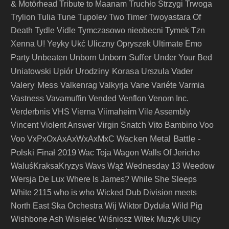
& Motörhead
Tribute to Maanam
Truchło Strzygi
Trwoga
Trylion
Tulia
Tune
Tupolev
Two Timer
Twoyastara Of
Death
Tydle Vidle
Tymczasowo nieobecni
Tymek
Tzn
Xenna
U! Yeyky
Ukć
Uliczny Opryszek
Ultimate Emo
Unborn Suffer
Party
Unbeaten
Unborn
Under Your Bed
Urodziny Korasa
Vader
Uniatowski
Upiór
Urszula
Valery Mess
Vane
Valkenrag
Valkyrja
Variéte
Varmia
Vastness
Vavamuffin
Vended
Venflon
Venom Inc.
Verderbnis
VHS
Vierna
Viimaheim
Vile Assembly
Vincent
Violent Answer
Virgin Snatch
Vito Bambino
Voo
Wacken Metal Battle -
Voo
VxPxOxAxAxWxAxMxC
Polski Finał 2019
Wac Toja
Wagon
Walls Of Jericho
WaluśKraksaKryzys
Wavs
Wąż
Wednesday 13
Weedow
Wersja De Lux
Where Is James?
While She Sleeps
White 2115
who is who
Wicked Dub Division meets
North East Ska Orchestra
Wij
Wiktor Dyduła
Wild Pig
Wishbone Ash
Wisielec
Wiśniosz
Witek Muzyk Ulicy