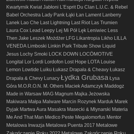
Kwartyrnik
Kwiat Jabłoni
L'Esprit Du Clan
L.U.C. & Rebel
Babel Orchestra
Lady Pank
Łąki Łan
Lament
Lanberry
Lanek
Lao Che
Last Lightning
Last Riot
Las Trumien
Laura Cox
Lead
Leepy
Lej Mi Pół
Lęk
Leniwiec
Less
Then Jake
Leszek Możdżer
LFG
Likantropia
Likho
LILLA
VENEDA
Limboski
Linkin Park Tribute Show
Liquid
LOCÖMOTIVE
Jesus
Lochy Smoki
LOCK DOWN
Longital
Lor
Lordi
Lordofon
Lost Hope
LOTA
Louise
Lemon
Lowtide
Luiku
Łukasz Drapała & Cheavy
Łukasz
Łydka Grubasa
Drapała & Chevy
Lunacy
Łysa
Góra
M.O.R.O.N.
M. Others
Maciek Adamczyk
Maddogz
Made in Warsaw
MAG
Magnum
Majka Jeżowska
Makiwara
Małpa
Malware
Marcin Rozynek
Marduk
Marek
Dyjak
Martwa Aura
Masakra
Masecki & Mlynarski
Materia
Me And That Man
Medico Peste
Megalomorfus
Mentor
Metalowe
Metalowa Inwazja
Metalowa Puenta 2017
Zakończenie Roku 2022
Metalowe Zakończenie Roku