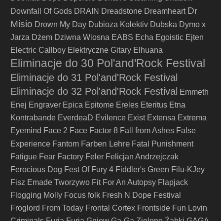
Dr
Downfall Of Gods
DRAIN
Dreadstone
Dreamheart
Misio
Drown My Day
Dubioza Kolektiv
Dubska
Dymo x
Jarza
Dżem
Dziwna Wiosna
EABS
Echa
Egoistic
Ejten
Electric Callboy
Elektryczne Gitary
Elhuana
Eliminacje do 30 Pol'and'Rock Festival
Eliminacje do 31 Pol'and'Rock Festival
Eliminacje do 32 Pol'and'Rock Festival
Emmeth
Enej
Engraver
Epica
Epitome
Ereles
Eteritus
Etna
Kontrabande
EverdeaD
Evilence
Exist
Extensa
Extrema
Eyemind
Face 2 Face
Factor 8
Fall from Ashes
False
Farben Lehre
Experience
Fantom
Fatal Punishment
Fatigue
Fear Factory
Feler
Felicjan Andrzejczak
Ferocious Dog
Fest Of Fury 4
Fiddler's Green
Filu-KJey
Fisz Emade Tworzywo
Fit For An Autopsy
Flapjack
Flogging Molly
Focus
folk
Fresh N Dope Festival
Froglord
From Today
Frontal Cortex
Frontside
Fun Lovin
Criminals
Furia
Furia Gniew
Ga-Ga Zielone Żabki
GAGA