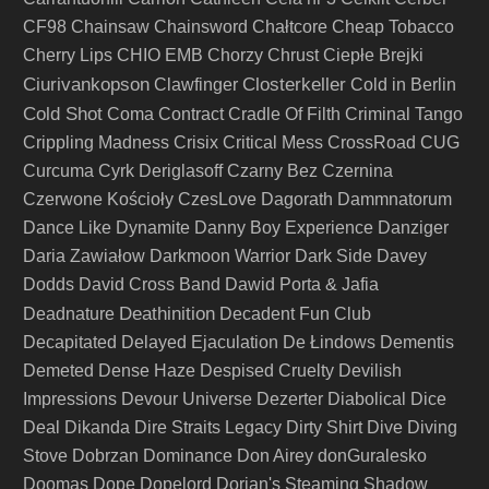
CF98
Chainsaw
Chainsword
Chałtcore
Cheap Tobacco
Cherry Lips
CHIO EMB
Chorzy
Chrust
Ciepłe Brejki
Ciurivankopson
Closterkeller
Clawfinger
Cold in Berlin
Cold Shot
Coma
Contract
Cradle Of Filth
Criminal Tango
Crippling Madness
Crisix
Critical Mess
CrossRoad
CUG
Curcuma
Cyrk Deriglasoff
Czarny Bez
Czernina
Czerwone Kościoły
CzesLove
Dagorath
Dammnatorum
Dance Like Dynamite
Danny Boy Experience
Danziger
Daria Zawiałow
Darkmoon Warrior
Dark Side
Davey
Dodds
David Cross Band
Dawid Porta & Jafia
Deathinition
Deadnature
Decadent Fun Club
Decapitated
Delayed Ejaculation
De Łindows
Dementis
Demeted
Dense Haze
Despised Cruelty
Devilish
Impressions
Devour Universe
Dezerter
Diabolical
Dice
Deal
Dikanda
Dire Straits Legacy
Dirty Shirt
Dive
Diving
Stove
Dobrzan
Dominance
Don Airey
donGuralesko
Doomas
Dope
Dopelord
Dorian's Steaming Shadow