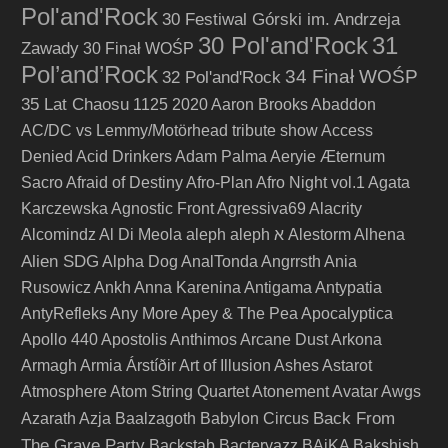
Pol'and'Rock
30 Festiwal Górski im. Andrzeja
30 Pol'and'Rock
31
Zawady
30 Finał WOŚP
Pol’and’Rock
34 Finał WOŚP
32 Pol'and'Rock
35 Lat Chaosu
1125
2020
Aaron Brooks
Abaddon
AC/DC vs Lemmy/Motörhead tribute show
Access
Denied
Acid Drinkers
Adam Palma
Aeryie
Æternum
Sacro
Afraid of Destiny
Afro-Plan
Afro Night vol.1
Agata
Karczewska
Agnostic Front
Agressiva69
Alacrity
Alcomindz
Al Di Meola
aleph
aleph א
Alestorm
Alhena
Alien SDG
Alpha Dog
AnalTonda
Angrrsth
Ania
Rusowicz
Ankh
Anna Karenina
Antigama
Antypatia
AntyRefleks
Any More
Apey & The Pea
Apocalyptica
Apollo 440
Apostolis Anthimos
Arcane Dust
Arkona
Armagh
Armia
Árstíðir
Art of Illusion
Ashes
Astarot
Atmosphere
Atom String Quartet
Atonement
Avatar
Awgs
Back From
Azarath
Azja
Baalzagoth
Babylon Circus
The Grave Party
Backstab
Bacteryazz
BAiKA
Bakshish