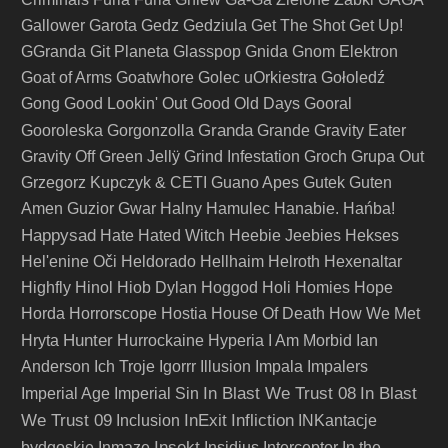
Gallower
Garota
Gedz
Gedziula
Get The Shot
Get Up!
GGranda
Git Planeta
Glasspop
Gnida
Gnom Elektron
Goat of Arms
Goatwhore
Golec uOrkiestra
Gołoledź
Gong
Good Lookin' Out
Good Old Days
Gooral
Granda
Gooroleska
Gorgonzolla
Grande
Gravity Eater
Gravity Off
Green Jellÿ
Grind Infestation
Groch
Grupa Out
Grzegorz Kupczyk & CETI
Guano Apes
Gutek
Guten
Amen
Guzior
Gwar
Halny
Hamulec
Hanabie.
Hańba!
Happysad
Hate
Hated Witch
Heebie Jeebies
Hekses
Hel'enine Oči
Heldorado
Hellhaim
Helroth
Hexenaltar
Highfly
Hinol
Hiob Dylan
Hoggod
Holi
Homies
Hope
Horda
Horrorscope
Hostia
House Of Death
How We Met
Hunter
Hryta
Hurrockaine
Hyperia
I Am Morbid
Ian
Anderson
Ich Troje
Igorrr
Illusion
Impala
Impalers
In Blast We Trust 08
In Blast
Imperial Age
Imperial Sin
We Trust 09
InExit
Infliction
Inclusion
INKantacje
Insekt
bydgoskie
Inmaze
Insidius
Interceptor
In the