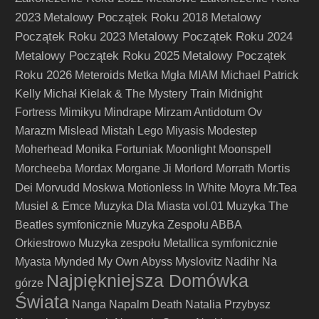
2023
Metalowy Początek Roku 2018
Metalowy
Początek Roku 2023
Metalowy Początek Roku 2024
Metalowy Początek Roku 2025
Metalowy Początek
Roku 2026
Meteroids
Metka
Mgła
MIAM
Michael Patrick
Kelly
Michał Kielak & The Mystery Train
Midnight
Fortress
Mimikyu
Mindrape
Mirzam Antidotum Ov
Marazm
Mislead
Mistah Lego
Miyasis
Modestep
Moherhead
Monika Fortuniak
Moonlight
Moonspell
Mortis
Morcheeba
Mordax
Morgane Ji
Morlord
Morrath
Dei
Morvudd
Moskwa
Motionless In White
Moyra
Mr.Tea
Musiel & Emce
Muzyka Dla Miasta vol.01
Muzyka The
Beatles symfonicznie
Muzyka Zespołu ABBA
Orkiestrowo
Muzyka zespołu Metallica symfonicznie
Myasta
Mynded
My Own Abyss
Myslovitz
Nadihr
Na
Najpiękniejsza Domówka
górze
Świata
Nanga
Napalm Death
Natalia Przybysz