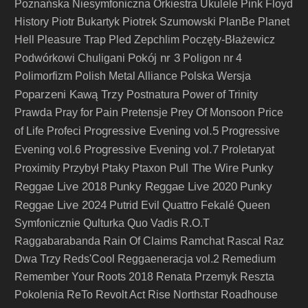
Poznańska Niesymfoniczna Orkiestra Ukulele
Pink Floyd
History
Piotr Bukartyk
Piotrek Szumowski
PlanBe
Planet
Hell
Pleasure Trap
Pled Zepchlim
Poczęty-Błażewicz
Pokój nr 3
Podwórkowi Chuligani
Poligon nr 4
Polimorfizm
Polish Metal Alliance
Polska Wersja
Poparzeni Kawą Trzy
Postnatura
Power of Trinity
Prawda
Pray for Pain
Pretensje
Prey Of Monsoon
Price
Progressive Evening vol.5
of Life
Profeci
Progressive
Progressive Evening vol.7
Evening vol.6
Proletaryat
Pull The Wire
Punky
Proximity
Przybył
Ptaky
Ptaxon
Reggae Live 2018
Punky Reggae Live 2020
Punky
Reggae Live 2024
Putrid Evil
Quattro Fekalé
Queen
Symfonicznie
Qulturka
Quo Vadis
R.O.T
Raggabarabanda
Rain Of Claims
Ramchat
Rascal
Raz
Dwa Trzy
Reds'Cool
Reggaeneracja vol.2
Remedium
Remember Your Roots 2018
Renata Przemyk
Reszta
Pokolenia
ReTo
Revolt Act
Rise Northstar
Roadhouse