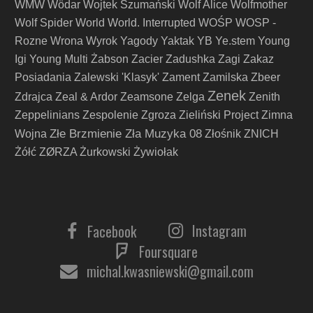
WMW
Wödar
Wojtek Szumański
Wolf Alice
Wolfmother
Wolf Spider
World
World. Interrupted
WOŚP
WOSP -
Rozne
Wrona
Wyrok
Yagody
Yaktak
YB
Ye.stem
Young
Igi
Young Multi
Żabson
Zacier
Zadushka
Zagi
Zakaz
Posiadania
Zalewski 'Klasyk'
Zament
Zamilska
Zbeer
Zenek
Zdrajca
Zeal & Ardor
Zeamsone
Zelga
Zenith
Zeppelinians
Zespolenie
Zgroza
Zieliński Project
Zimna
Złe Brzmienie Zła Muzyka 08
Wojna
Złośnik
ZNICH
Żółć
ZØRZA
Żurkowski
Żywiołak
Instagram
Facebook
Foursquare
michal.kwasniewski@gmail.com