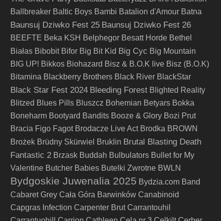
Ballbreaker
Baltic Boys
Bambi
Batalion d'Amour
Batna
Baunsuj Dziwko Fest 25
Baunsuj Dziwko Fest 26
BEEFTE
Beka KSH
Belphegor
Besatt Horde
Bethel
Big Cyc
Białas
Bibobit
Bifor
Big Bit Kid
Big Mountain
BIG UP!
Bikkos
Biohazard
Bisz & B.O.K live
Bisz (B.O.K)
Bitamina
Blackberry Brothers
Black River
BlackStar
Black Star Fest 2024
Bleeding Forest
Blighted Reality
Blitzed
Blues Pills
Bluszcz
Bohemian Betyars
Bokka
Boneharm
Bootyard Bandits
Booze & Glory
Bozi Prut
Bracia Figo Fagot
Brodacze Live Act
Brodka
BROWN
Brutal Blasting Death
Brożek
Brüdny Skürwiel
Bruklin
Fantastic 2
Brzask
Buddah
Bulbulators
Bullet for My
Valentine
Butcher Babies
Butelki Zwrotne
BWLN
Bydgoskie Juwenalia 2025
Bydzia.com Band
Cabaret Grey
Cała Góra Barwinków
Canabinoid
Capgras Infection
Carpenter Brut
Carrantouhil
Carrantuohill
Carrion
Cathleen
Cela nr 3
Celkilt
Cerber