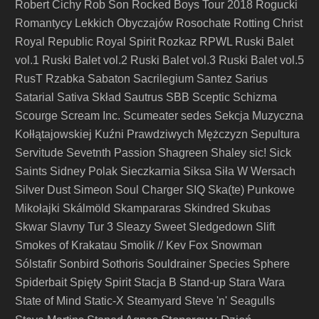
Robert Cichy
Rob Son
Rocked Boys Tour 2018
Rogucki
Romantycy Lekkich Obyczajów
Rosochate
Rotting Christ
Royal Republic
Royal Spirit
Rozkaz
RPWL
Ruski Balet
vol.1
Ruski Balet vol.2
Ruski Balet vol.3
Ruski Balet vol.5
RusT
Rzabka
Sabaton
Sacrilegium
Santez
Sarius
Satarial
Sativa Skład
Sautrus
SBB
Sceptic
Schizma
Scourge
Scream Inc.
Scumeater
sedes
Sekcja Muzyczna
Kołłątajowskiej Kuźni Prawdziwych Mężczyzn
Sepultura
Servitude
Sevetnth Passion
Shagreen
Shaley
sic!
Sick
Saints
Sidney Polak
Sieczkarnia
Siksa
Siła W Wersach
Silver Dust
Simeon Soul Charger
SIQ
Ska(te) Punkowe
Mikołajki
Skálmöld
Skampararas
Skindred
Skubas
Skwar
Slavny Tur 3
Sleazy Sweet
Sledgedown
Slift
Smokes of Krakatau
Smolik // Kev Fox
Snowman
Sólstafir
Sonbird
Sothoris
Souldrainer
Species
Sphere
Spiderbait
Spięty
Spirit
Stacja B
Stand-up
Stara Wara
State of Mind
Static-X
Steamyard
Steve 'n' Seagulls