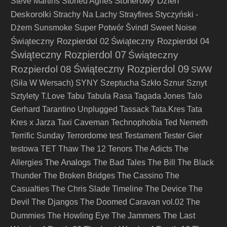
Stonerowy Dzień
Steve Martins
Stoned Agnes
Deskorolki
Strachy Na Lachy
Strayfires
Styczyński -
Dżem
Sunsmoke
Super Potwór
Švindl
Sweet Noise
Świąteczny Rozpierdol 02
Świąteczny Rozpierdol 04
Świąteczny Rozpierdol 07
Świąteczny
Świąteczny Rozpierdol 09
Rozpierdol 08
SWW
(Siła W Wersach)
SYNY
Szeptucha
Szkło
Sznur
Sznyt
Sztylety
T.Love
Tabu
Tabula Rasa
Tagada Jones
Talo
Gerhard
Tarantino Unplugged
Tassack
Tata.Kres
Tata
Kres x Jarza
Taxi Caveman
Technophobia
Ted Nemeth
Terrific Sunday
Terrordome
test
Testament
Tester Gier
testowa
TET
Thaw
The 12 Tenors
The Adicts
The
The Analogs
Allergies
The Bad Tales
The Bill
The Black
Thunder
The Broken Bridges
The Cassino
The
Casualties
The Chris Slade Timeline
The Device
The
Devil
The Djangos
The Doomed Caravan vol.02
The
The Last
Dummies
The Howling Eye
The Jammers