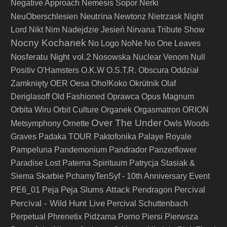
Negative Approach
Nemesis Sopor
Nerki
Neutrina
NeuOberschlesien
Newtonz
Nietrzask
Night
Lord
Nikt
Nim Nadejdzie Jesień
Nirvana Tribute Show
Nocny Kochanek
No Logo
NoNe
No One Leaves
Nosferatu Night vol.2
Nosowska
Nuclear Venom
Null
Positiv
O'Hamsters
O.K.W
O.S.T.R.
Obscura
Oddział
Zamknięty
OER
Oesa
Oho!Koko
Okrütnik
Olaf
Deriglasoff
Old Fashioned
Oprawca
Opus Magnum
Orbita Wiru
Orbit Culture
Organek
Orgasmatron
ORION
Over The Under
Metsymphony
Ornette
Owls Woods
Graves
Padaka TOUR
Paktofonika
Palaye Royale
Pampeluna
Pandemonium
Pandrador
Panzerflower
Paradise Lost
Paterna Spirituum
Patrycja Stasiak &
Siema Skarbie
PchamyTenSyf - 10th Anniversary Event
Peja Slums Attack
Percival
PE6_01
Peja
Pendragon
Percival - Wild Hunt Live
Percival Schuttenbach
Perpetual
Phrenetix
Pidżama Porno
Piersi
Pierwsza