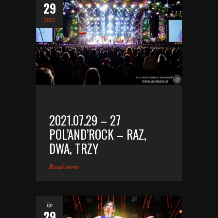
29
2021
2021.07.29 – 27
POL’AND’ROCK – RAZ,
DWA, TRZY
Read more
lip
29