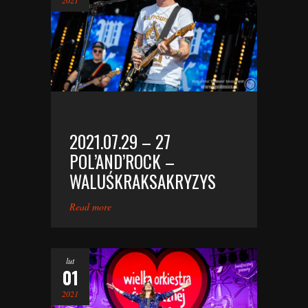
2021.07.29 – 27
POL’AND’ROCK –
WALUŚKRAKSAKRYZYS
Read more
lut
01
2021