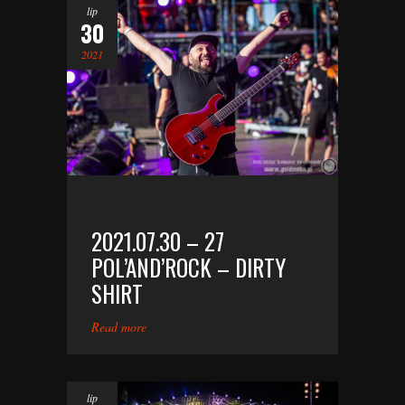
lip
30
2021
2021.07.30 – 27
POL’AND’ROCK – DIRTY
SHIRT
Read more
lip