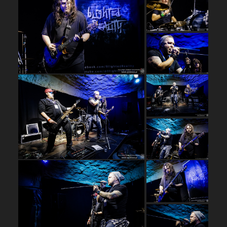
…
…
…
…
…