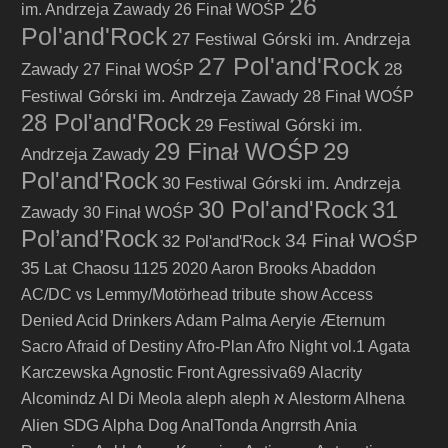
26
im. Andrzeja Zawady
26 Finał WOŚP
Pol'and'Rock
27 Festiwal Górski im. Andrzeja
27 Pol'and'Rock
Zawady
28
27 Finał WOŚP
Festiwal Górski im. Andrzeja Zawady
28 Finał WOŚP
28 Pol'and'Rock
29 Festiwal Górski im.
29 Finał WOŚP
29
Andrzeja Zawady
Pol'and'Rock
30 Festiwal Górski im. Andrzeja
30 Pol'and'Rock
31
Zawady
30 Finał WOŚP
Pol’and’Rock
34 Finał WOŚP
32 Pol'and'Rock
35 Lat Chaosu
1125
2020
Aaron Brooks
Abaddon
AC/DC vs Lemmy/Motörhead tribute show
Access
Denied
Acid Drinkers
Adam Palma
Aeryie
Æternum
Sacro
Afraid of Destiny
Afro-Plan
Afro Night vol.1
Agata
Karczewska
Agnostic Front
Agressiva69
Alacrity
Alcomindz
Al Di Meola
aleph
aleph א
Alestorm
Alhena
Alien SDG
Alpha Dog
AnalTonda
Angrrsth
Ania