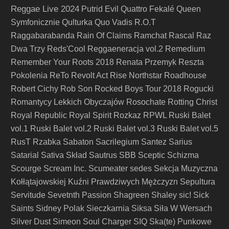
Reggae Live 2024
Putrid Evil
Quattro Fekalé
Queen
Symfonicznie
Qulturka
Quo Vadis
R.O.T
Raggabarabanda
Rain Of Claims
Ramchat
Rascal
Raz
Dwa Trzy
Reds'Cool
Reggaeneracja vol.2
Remedium
Remember Your Roots 2018
Renata Przemyk
Reszta
Pokolenia
ReTo
Revolt Act
Rise Northstar
Roadhouse
Robert Cichy
Rob Son
Rocked Boys Tour 2018
Rogucki
Romantycy Lekkich Obyczajów
Rosochate
Rotting Christ
Royal Republic
Royal Spirit
Rozkaz
RPWL
Ruski Balet
vol.1
Ruski Balet vol.2
Ruski Balet vol.3
Ruski Balet vol.5
RusT
Rzabka
Sabaton
Sacrilegium
Santez
Sarius
Satarial
Sativa Skład
Sautrus
SBB
Sceptic
Schizma
Scourge
Scream Inc.
Scumeater
sedes
Sekcja Muzyczna
Kołłątajowskiej Kuźni Prawdziwych Mężczyzn
Sepultura
Servitude
Sevetnth Passion
Shagreen
Shaley
sic!
Sick
Saints
Sidney Polak
Sieczkarnia
Siksa
Siła W Wersach
Silver Dust
Simeon Soul Charger
SIQ
Ska(te) Punkowe