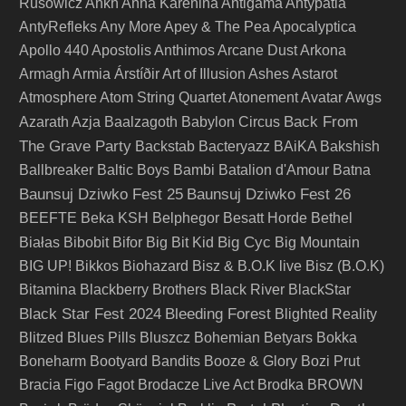
Rusowicz
Ankh
Anna Karenina
Antigama
Antypatia
AntyRefleks
Any More
Apey & The Pea
Apocalyptica
Apollo 440
Apostolis Anthimos
Arcane Dust
Arkona
Armagh
Armia
Árstíðir
Art of Illusion
Ashes
Astarot
Atmosphere
Atom String Quartet
Atonement
Avatar
Awgs
Back From
Azarath
Azja
Baalzagoth
Babylon Circus
The Grave Party
Backstab
Bacteryazz
BAiKA
Bakshish
Ballbreaker
Baltic Boys
Bambi
Batalion d'Amour
Batna
Baunsuj Dziwko Fest 25
Baunsuj Dziwko Fest 26
BEEFTE
Beka KSH
Belphegor
Besatt Horde
Bethel
Big Cyc
Białas
Bibobit
Bifor
Big Bit Kid
Big Mountain
BIG UP!
Bikkos
Biohazard
Bisz & B.O.K live
Bisz (B.O.K)
Bitamina
Blackberry Brothers
Black River
BlackStar
Black Star Fest 2024
Bleeding Forest
Blighted Reality
Blitzed
Blues Pills
Bluszcz
Bohemian Betyars
Bokka
Boneharm
Bootyard Bandits
Booze & Glory
Bozi Prut
Bracia Figo Fagot
Brodacze Live Act
Brodka
BROWN