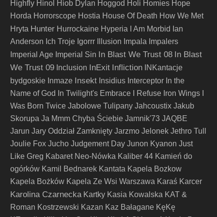
Highfly
Hinol
Hiob Dylan
Hoggod
Holi
Homies
Hope
Horda
Horrorscope
Hostia
House Of Death
How We Met
Hunter
Hryta
Hurrockaine
Hyperia
I Am Morbid
Ian
Anderson
Ich Troje
Igorrr
Illusion
Impala
Impalers
In Blast We Trust 08
In Blast
Imperial Age
Imperial Sin
We Trust 09
InExit
Infliction
Inclusion
INKantacje
Insekt
bydgoskie
Inmaze
Insidius
Interceptor
In the
Name of God
In Twilight's Embrace
I Refuse
Iron Wings
I
Was Born Twice
Jabolowe Tulipany
Jahcoustix
Jakub
Skorupa
Ja Mmm Chyba Ściebie
Jamnik'73
JAQBE
Jarun
Jary Oddział Zamknięty
Jarzmo
Jelonek
Jethro Tull
Joulie Fox
Jucho
Judgement Day
Junon Kyanon
Just
Like Greg
Kabaret Neo-Nówka
Kaliber 44
Kamień do
ogórków
Kamil Bednarek
Kantata
Kapela Bozkow
Kapela Bożków
Kapela Ze Wsi Warszawa
Karaś
Karcer
Karolina Czarnecka
Kartky
Kasia Kowalska
KAT &
Roman Kostrzewski
Kazan
Kaz Bałagane
KęKę