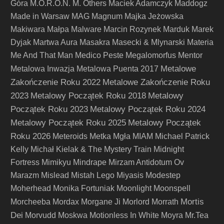
Góra
M.O.R.O.N.
M. Others
Maciek Adamczyk
Maddogz
Made in Warsaw
MAG
Magnum
Majka Jeżowska
Makiwara
Małpa
Malware
Marcin Rozynek
Marduk
Marek
Dyjak
Martwa Aura
Masakra
Masecki & Mlynarski
Materia
Me And That Man
Medico Peste
Megalomorfus
Mentor
Metalowe
Metalowa Inwazja
Metalowa Puenta 2017
Zakończenie Roku 2022
Metalowe Zakończenie Roku
2023
Metalowy Początek Roku 2018
Metalowy
Początek Roku 2023
Metalowy Początek Roku 2024
Metalowy Początek Roku 2025
Metalowy Początek
Roku 2026
Meteroids
Metka
Mgła
MIAM
Michael Patrick
Kelly
Michał Kielak & The Mystery Train
Midnight
Fortress
Mimikyu
Mindrape
Mirzam Antidotum Ov
Marazm
Mislead
Mistah Lego
Miyasis
Modestep
Moherhead
Monika Fortuniak
Moonlight
Moonspell
Mortis
Morcheeba
Mordax
Morgane Ji
Morlord
Morrath
Dei
Morvudd
Moskwa
Motionless In White
Moyra
Mr.Tea