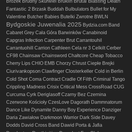
Brutal Blasting Death
Brożek
Brüdny Skürwiel
Bruklin
Fantastic 2
Brzask
Buddah
Bulbulators
Bullet for My
Valentine
Butcher Babies
Butelki Zwrotne
BWLN
Bydgoskie Juwenalia 2025
Bydzia.com Band
Cabaret Grey
Cała Góra Barwinków
Canabinoid
Capgras Infection
Carpenter Brut
Carrantouhil
Carrantuohill
Carrion
Cathleen
Cela nr 3
Celkilt
Cerber
CF98
Chainsaw
Chainsword
Chałtcore
Cheap Tobacco
Cherry Lips
CHIO EMB
Chorzy
Chrust
Ciepłe Brejki
Ciurivankopson
Closterkeller
Clawfinger
Cold in Berlin
Cold Shot
Coma
Contract
Cradle Of Filth
Criminal Tango
Crippling Madness
Crisix
Critical Mess
CrossRoad
CUG
Curcuma
Cyrk Deriglasoff
Czarny Bez
Czernina
Czerwone Kościoły
CzesLove
Dagorath
Dammnatorum
Dance Like Dynamite
Danny Boy Experience
Danziger
Daria Zawiałow
Darkmoon Warrior
Dark Side
Davey
Dodds
David Cross Band
Dawid Porta & Jafia