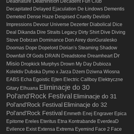
Deathinition
Deadnature
Decadent Fun Club
Decapitated
Delayed Ejaculation
De Łindows
Dementis
Demeted
Dense Haze
Despised Cruelty
Devilish
Impressions
Devour Universe
Dezerter
Diabolical
Dice
Deal
Dikanda
Dire Straits Legacy
Dirty Shirt
Dive
Diving
Stove
Dobrzan
Dominance
Don Airey
donGuralesko
Doomas
Dope
Dopelord
Dorian's Steaming Shadow
Dr
Downfall Of Gods
DRAIN
Dreadstone
Dreamheart
Misio
Dropkick Murphys
Drown My Day
Dubioza
Kolektiv
Dubska
Dymo x Jarza
Dżem
Dziwna Wiosna
EABS
Echa
Egoistic
Ejten
Electric Callboy
Elektryczne
Eliminacje do 30
Gitary
Elhuana
Pol'and'Rock Festival
Eliminacje do 31
Pol'and'Rock Festival
Eliminacje do 32
Pol'and'Rock Festival
Emmeth
Enej
Engraver
Epica
Epitome
Ereles
Eteritus
Etna Kontrabande
EverdeaD
Evilence
Exist
Extensa
Extrema
Eyemind
Face 2 Face