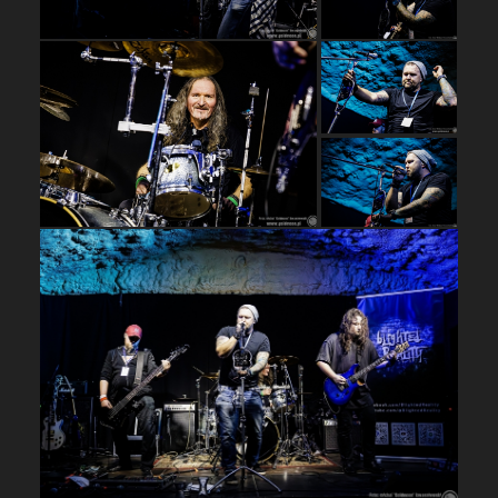
…
…
…
…