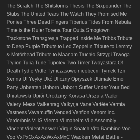
The Scratch
The Shitstorms
Thesis
The Sixpounder
The
Stubs
The United Tears
The Watch
They Promised Me
Ponies
Three Dead Fingers
Tiberius
Tides From Nebula
Time is the Ruler
Torena
Tour Outta Smogtown
Trackstone
Transgresja
Trapped Inside Me
Tribbs
Tribute
to Deep Purple
Tribute to Led Zeppelin
Tribute to Lemmy
& Motörhead
Tribute to Maanam
Truchło Strzygi
Trwoga
Trylion
Tulia
Tune
Tupolev
Two Timer
Twoyastara Of
Death
Tydle Vidle
Tymczasowo nieobecni
Tymek
Tzn
Xenna
U! Yeyky
Ukć
Uliczny Opryszek
Ultimate Emo
Unborn Suffer
Party
Unbeaten
Unborn
Under Your Bed
Urodziny Korasa
Vader
Uniatowski
Upiór
Urszula
Valery Mess
Vane
Valkenrag
Valkyrja
Variéte
Varmia
Vastness
Vavamuffin
Vended
Venflon
Venom Inc.
Verderbnis
VHS
Vierna
Viimaheim
Vile Assembly
Vincent
Violent Answer
Virgin Snatch
Vito Bambino
Voo
Wacken Metal Battle -
Voo
VxPxOxAxAxWxAxMxC