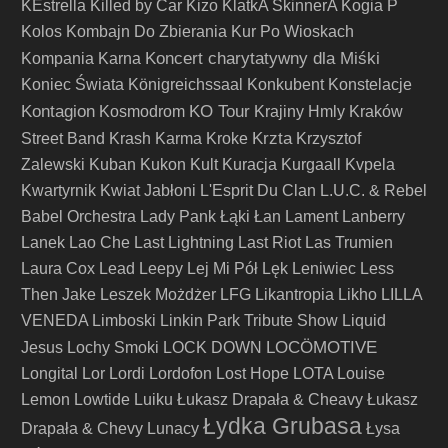
KEstrella
Killed by Car
Kizo
KlatkA SkinnerA
Kogia P
Kolos
Kombajn Do Zbierania Kur Po Wioskach
Koncert charytatywny dla Miśki
Kompania Karna
Koniec Świata
Königreichssaal
Konkubent
Konstelacje
Kontagion
KO Tour
Kosmodrom
Krajiny Hmly
Kraków
Krzta
Street Band
Krash Karma
Kroke
Krzysztof
Zalewski
Kuban
Kukon
Kult
Kuracja
Kurgaall
Kvpela
Kwartyrnik
Kwiat Jabłoni
L'Esprit Du Clan
L.U.C. & Rebel
Babel Orchestra
Lady Pank
Łąki Łan
Lament
Lanberry
Lanek
Lao Che
Last Lightning
Last Riot
Las Trumien
Laura Cox
Lead
Leepy
Lej Mi Pół
Lęk
Leniwiec
Less
Then Jake
Leszek Możdżer
LFG
Likantropia
Likho
LILLA
VENEDA
Limboski
Linkin Park Tribute Show
Liquid
LOCÖMOTIVE
Jesus
Lochy Smoki
LOCK DOWN
Longital
Lor
Lordi
Lordofon
Lost Hope
LOTA
Louise
Lemon
Lowtide
Luiku
Łukasz Drapała & Cheavy
Łukasz
Łydka Grubasa
Drapała & Chevy
Lunacy
Łysa