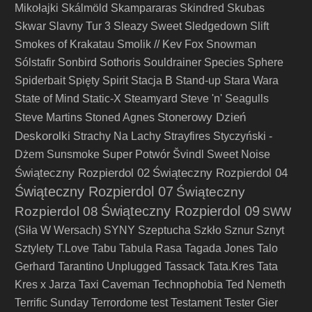
Mikołajki
Skálmöld
Skampararas
Skindred
Skubas
Skwar
Slavny Tur 3
Sleazy Sweet
Sledgedown
Slift
Smokes of Krakatau
Smolik // Kev Fox
Snowman
Sólstafir
Sonbird
Sothoris
Souldrainer
Species
Sphere
Spiderbait
Spięty
Spirit
Stacja B
Stand-up
Stara Wara
State of Mind
Static-X
Steamyard
Steve 'n' Seagulls
Stonerowy Dzień
Steve Martins
Stoned Agnes
Deskorolki
Strachy Na Lachy
Strayfires
Styczyński -
Dżem
Sunsmoke
Super Potwór
Švindl
Sweet Noise
Świąteczny Rozpierdol 02
Świąteczny Rozpierdol 04
Świąteczny Rozpierdol 07
Świąteczny
Świąteczny Rozpierdol 09
Rozpierdol 08
SWW
(Siła W Wersach)
SYNY
Szeptucha
Szkło
Sznur
Sznyt
Sztylety
T.Love
Tabu
Tabula Rasa
Tagada Jones
Talo
Gerhard
Tarantino Unplugged
Tassack
Tata.Kres
Tata
Kres x Jarza
Taxi Caveman
Technophobia
Ted Nemeth
Terrific Sunday
Terrordome
test
Testament
Tester Gier