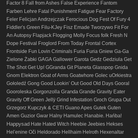
Factor 8
Fall from Ashes
False Experience
Fantom
Farben Lehre
Fatal Punishment
Fatigue
Fear Factory
Feler
Felicjan Andrzejczak
Ferocious Dog
Fest Of Fury 4
Fiddler's Green
Filu-KJey
Fisz Emade Tworzywo
Fit For
An Autopsy
Flapjack
Flogging Molly
Focus
folk
Fresh N
Dope Festival
Froglord
From Today
Frontal Cortex
Frontside
Fun Lovin Criminals
Furia
Furia Gniew
Ga-Ga
Zielone Żabki
GAGA
Gallower
Garota
Gedz
Gedziula
Get
The Shot
Get Up!
GGranda
Git Planeta
Glasspop
Gnida
Gnom Elektron
Goat of Arms
Goatwhore
Golec uOrkiestra
Gołoledź
Gong
Good Lookin' Out
Good Old Days
Gooral
Granda
Gooroleska
Gorgonzolla
Grande
Gravity Eater
Gravity Off
Green Jellÿ
Grind Infestation
Groch
Grupa Out
Grzegorz Kupczyk & CETI
Guano Apes
Gutek
Guten
Amen
Guzior
Gwar
Halny
Hamulec
Hanabie.
Hańba!
Happysad
Hate
Hated Witch
Heebie Jeebies
Hekses
Hel'enine Oči
Heldorado
Hellhaim
Helroth
Hexenaltar