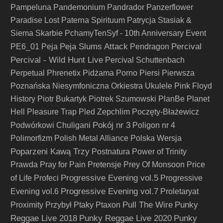
Pampeluna
Pandemonium
Pandrador
Panzerflower
Paradise Lost
Paterna Spirituum
Patrycja Stasiak &
Siema Skarbie
PchamyTenSyf - 10th Anniversary Event
Peja Slums Attack
Percival
PE6_01
Peja
Pendragon
Percival - Wild Hunt Live
Percival Schuttenbach
Perpetual
Phrenetix
Pidżama Porno
Piersi
Pierwsza
Poznańska Niesymfoniczna Orkiestra Ukulele
Pink Floyd
History
Piotr Bukartyk
Piotrek Szumowski
PlanBe
Planet
Hell
Pleasure Trap
Pled Zepchlim
Poczęty-Błażewicz
Pokój nr 3
Podwórkowi Chuligani
Poligon nr 4
Polimorfizm
Polish Metal Alliance
Polska Wersja
Poparzeni Kawą Trzy
Postnatura
Power of Trinity
Prawda
Pray for Pain
Pretensje
Prey Of Monsoon
Price
Progressive Evening vol.5
of Life
Profeci
Progressive
Progressive Evening vol.7
Evening vol.6
Proletaryat
Pull The Wire
Punky
Proximity
Przybył
Ptaky
Ptaxon
Reggae Live 2018
Punky Reggae Live 2020
Punky