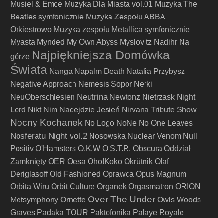
Musiel & Emce
Muzyka Dla Miasta vol.01
Muzyka The
Beatles symfonicznie
Muzyka Zespołu ABBA
Orkiestrowo
Muzyka zespołu Metallica symfonicznie
Myasta
Mynded
My Own Abyss
Myslovitz
Nadihr
Na
Najpiękniejsza Domówka
górze
Świata
Nanga
Napalm Death
Natalia Przybysz
Negative Approach
Nemesis Sopor
Nerki
Neutrina
NeuOberschlesien
Newtonz
Nietrzask
Night
Lord
Nikt
Nim Nadejdzie Jesień
Nirvana Tribute Show
Nocny Kochanek
No Logo
NoNe
No One Leaves
Nosferatu Night vol.2
Nosowska
Nuclear Venom
Null
Positiv
O'Hamsters
O.K.W
O.S.T.R.
Obscura
Oddział
Zamknięty
OER
Oesa
Oho!Koko
Okrütnik
Olaf
Deriglasoff
Old Fashioned
Oprawca
Opus Magnum
Orbita Wiru
Orbit Culture
Organek
Orgasmatron
ORION
Over The Under
Metsymphony
Ornette
Owls Woods
Graves
Padaka TOUR
Paktofonika
Palaye Royale