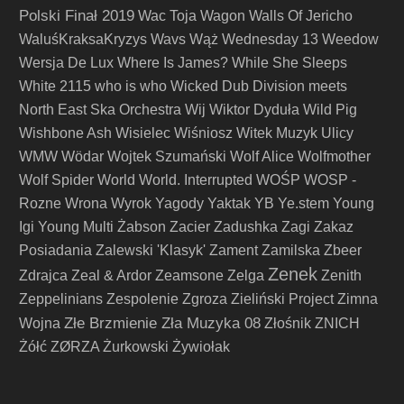
Polski Finał 2019
Wac Toja
Wagon
Walls Of Jericho
WaluśKraksaKryzys
Wavs
Wąż
Wednesday 13
Weedow
Wersja De Lux
Where Is James?
While She Sleeps
White 2115
who is who
Wicked Dub Division meets
North East Ska Orchestra
Wij
Wiktor Dyduła
Wild Pig
Wishbone Ash
Wisielec
Wiśniosz
Witek Muzyk Ulicy
WMW
Wödar
Wojtek Szumański
Wolf Alice
Wolfmother
Wolf Spider
World
World. Interrupted
WOŚP
WOSP -
Rozne
Wrona
Wyrok
Yagody
Yaktak
YB
Ye.stem
Young
Igi
Young Multi
Żabson
Zacier
Zadushka
Zagi
Zakaz
Posiadania
Zalewski 'Klasyk'
Zament
Zamilska
Zbeer
Zenek
Zdrajca
Zeal & Ardor
Zeamsone
Zelga
Zenith
Zeppelinians
Zespolenie
Zgroza
Zieliński Project
Zimna
Złe Brzmienie Zła Muzyka 08
Wojna
Złośnik
ZNICH
Żółć
ZØRZA
Żurkowski
Żywiołak