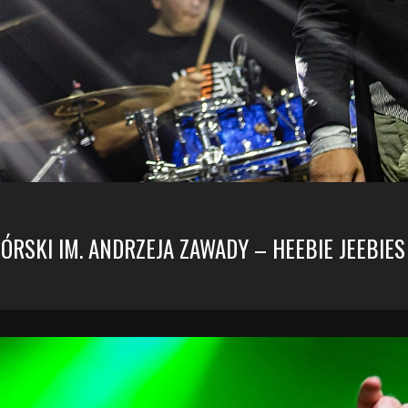
 GÓRSKI IM. ANDRZEJA ZAWADY – HEEBIE JEEBIES