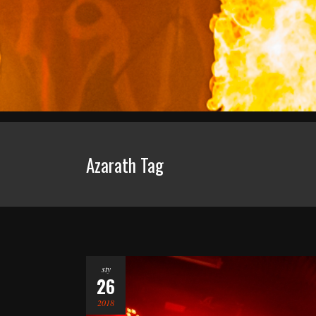
Azarath Tag
sty
26
2018