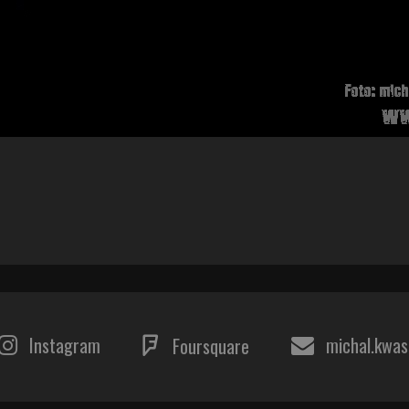
Instagram
michal.kwa
Foursquare