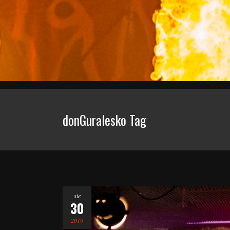
donGuralesko Tag
sie
30
2019