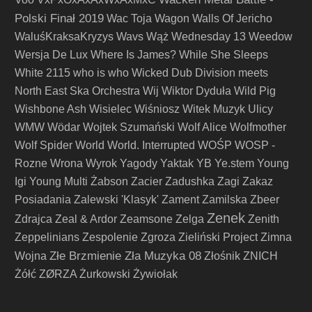
Polski Finał 2019
Wac Toja
Wagon
Walls Of Jericho
WaluśKraksaKryzys
Wavs
Wąż
Wednesday 13
Weedow
Wersja De Lux
Where Is James?
While She Sleeps
White 2115
who is who
Wicked Dub Division meets
North East Ska Orchestra
Wij
Wiktor Dyduła
Wild Pig
Wishbone Ash
Wisielec
Wiśniosz
Witek Muzyk Ulicy
WMW
Wödar
Wojtek Szumański
Wolf Alice
Wolfmother
Wolf Spider
World
World. Interrupted
WOŚP
WOSP -
Rozne
Wrona
Wyrok
Yagody
Yaktak
YB
Ye.stem
Young
Igi
Young Multi
Żabson
Zacier
Zadushka
Zagi
Zakaz
Posiadania
Zalewski 'Klasyk'
Zament
Zamilska
Zbeer
Zenek
Zdrajca
Zeal & Ardor
Zeamsone
Zelga
Zenith
Zeppelinians
Zespolenie
Zgroza
Zieliński Project
Zimna
Złe Brzmienie Zła Muzyka 08
Wojna
Złośnik
ZNICH
Żółć
ZØRZA
Żurkowski
Żywiołak