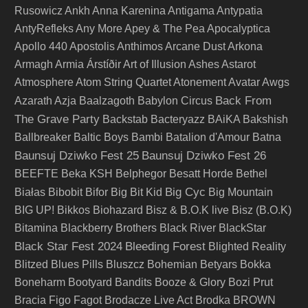
Rusowicz
Ankh
Anna Karenina
Antigama
Antypatia
AntyRefleks
Any More
Apey & The Pea
Apocalyptica
Apollo 440
Apostolis Anthimos
Arcane Dust
Arkona
Armagh
Armia
Árstíðir
Art of Illusion
Ashes
Astarot
Atmosphere
Atom String Quartet
Atonement
Avatar
Awgs
Back From
Azarath
Azja
Baalzagoth
Babylon Circus
The Grave Party
Backstab
Bacteryazz
BAiKA
Bakshish
Ballbreaker
Baltic Boys
Bambi
Batalion d'Amour
Batna
Baunsuj Dziwko Fest 25
Baunsuj Dziwko Fest 26
BEEFTE
Beka KSH
Belphegor
Besatt Horde
Bethel
Big Cyc
Białas
Bibobit
Bifor
Big Bit Kid
Big Mountain
BIG UP!
Bikkos
Biohazard
Bisz & B.O.K live
Bisz (B.O.K)
Bitamina
Blackberry Brothers
Black River
BlackStar
Black Star Fest 2024
Bleeding Forest
Blighted Reality
Blitzed
Blues Pills
Bluszcz
Bohemian Betyars
Bokka
Boneharm
Bootyard Bandits
Booze & Glory
Bozi Prut
Bracia Figo Fagot
Brodacze Live Act
Brodka
BROWN