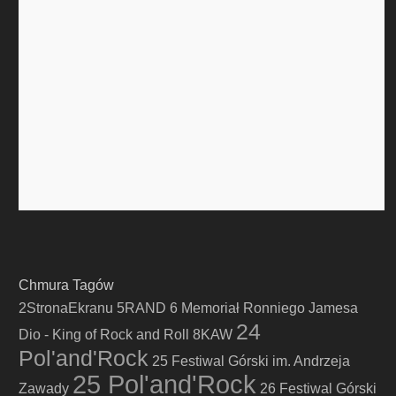
Chmura Tagów
2StronaEkranu
5RAND
6 Memoriał Ronniego Jamesa
24
Dio - King of Rock and Roll
8KAW
Pol'and'Rock
25 Festiwal Górski im. Andrzeja
25 Pol'and'Rock
Zawady
26 Festiwal Górski