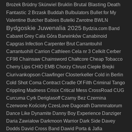
Brutal Blasting Death
Brożek
Brüdny Skürwiel
Bruklin
Fantastic 2
Brzask
Buddah
Bulbulators
Bullet for My
Valentine
Butcher Babies
Butelki Zwrotne
BWLN
Bydgoskie Juwenalia 2025
Bydzia.com Band
Cabaret Grey
Cała Góra Barwinków
Canabinoid
Capgras Infection
Carpenter Brut
Carrantouhil
Carrantuohill
Carrion
Cathleen
Cela nr 3
Celkilt
Cerber
CF98
Chainsaw
Chainsword
Chałtcore
Cheap Tobacco
Cherry Lips
CHIO EMB
Chorzy
Chrust
Ciepłe Brejki
Ciurivankopson
Closterkeller
Clawfinger
Cold in Berlin
Cold Shot
Coma
Contract
Cradle Of Filth
Criminal Tango
Crippling Madness
Crisix
Critical Mess
CrossRoad
CUG
Curcuma
Cyrk Deriglasoff
Czarny Bez
Czernina
Czerwone Kościoły
CzesLove
Dagorath
Dammnatorum
Dance Like Dynamite
Danny Boy Experience
Danziger
Daria Zawiałow
Darkmoon Warrior
Dark Side
Davey
Dodds
David Cross Band
Dawid Porta & Jafia