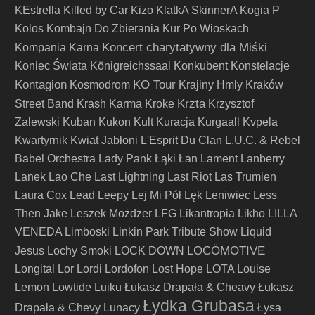
KEstrella
Killed by Car
Kizo
KlatkA SkinnerA
Kogia P
Kolos
Kombajn Do Zbierania Kur Po Wioskach
Koncert charytatywny dla Miśki
Kompania Karna
Koniec Świata
Königreichssaal
Konkubent
Konstelacje
Kontagion
KO Tour
Kosmodrom
Krajiny Hmly
Kraków
Krzta
Street Band
Krash Karma
Kroke
Krzysztof
Zalewski
Kuban
Kukon
Kult
Kuracja
Kurgaall
Kvpela
Kwartyrnik
Kwiat Jabłoni
L'Esprit Du Clan
L.U.C. & Rebel
Babel Orchestra
Lady Pank
Łąki Łan
Lament
Lanberry
Lanek
Lao Che
Last Lightning
Last Riot
Las Trumien
Laura Cox
Lead
Leepy
Lej Mi Pół
Lęk
Leniwiec
Less
Then Jake
Leszek Możdżer
LFG
Likantropia
Likho
LILLA
VENEDA
Limboski
Linkin Park Tribute Show
Liquid
LOCÖMOTIVE
Jesus
Lochy Smoki
LOCK DOWN
Longital
Lor
Lordi
Lordofon
Lost Hope
LOTA
Louise
Lemon
Lowtide
Luiku
Łukasz Drapała & Cheavy
Łukasz
Łydka Grubasa
Drapała & Chevy
Lunacy
Łysa