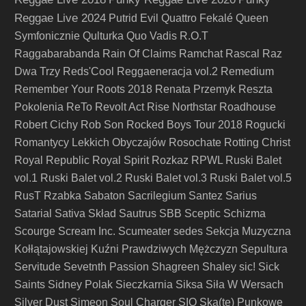
Reggae Live 2024
Putrid Evil
Quattro Fekalé
Queen
Symfonicznie
Qulturka
Quo Vadis
R.O.T
Raggabarabanda
Rain Of Claims
Ramchat
Rascal
Raz
Dwa Trzy
Reds'Cool
Reggaeneracja vol.2
Remedium
Remember Your Roots 2018
Renata Przemyk
Reszta
Pokolenia
ReTo
Revolt Act
Rise Northstar
Roadhouse
Robert Cichy
Rob Son
Rocked Boys Tour 2018
Rogucki
Romantycy Lekkich Obyczajów
Rosochate
Rotting Christ
Royal Republic
Royal Spirit
Rozkaz
RPWL
Ruski Balet
vol.1
Ruski Balet vol.2
Ruski Balet vol.3
Ruski Balet vol.5
RusT
Rzabka
Sabaton
Sacrilegium
Santez
Sarius
Satarial
Sativa Skład
Sautrus
SBB
Sceptic
Schizma
Scourge
Scream Inc.
Scumeater
sedes
Sekcja Muzyczna
Kołłątajowskiej Kuźni Prawdziwych Mężczyzn
Sepultura
Servitude
Sevetnth Passion
Shagreen
Shaley
sic!
Sick
Saints
Sidney Polak
Sieczkarnia
Siksa
Siła W Wersach
Silver Dust
Simeon Soul Charger
SIQ
Ska(te) Punkowe