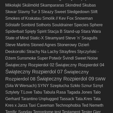
Mikołajki
Skálmöld
Skampararas
Skindred
Skubas
Skwar
Slavny Tur 3
Sleazy Sweet
Sledgedown
Slift
Smokes of Krakatau
Smolik // Kev Fox
Snowman
Sólstafir
Sonbird
Sothoris
Souldrainer
Species
Sphere
Spiderbait
Spięty
Spirit
Stacja B
Stand-up
Stara Wara
State of Mind
Static-X
Steamyard
Steve 'n' Seagulls
Stonerowy Dzień
Steve Martins
Stoned Agnes
Deskorolki
Strachy Na Lachy
Strayfires
Styczyński -
Dżem
Sunsmoke
Super Potwór
Švindl
Sweet Noise
Świąteczny Rozpierdol 02
Świąteczny Rozpierdol 04
Świąteczny Rozpierdol 07
Świąteczny
Świąteczny Rozpierdol 09
Rozpierdol 08
SWW
(Siła W Wersach)
SYNY
Szeptucha
Szkło
Sznur
Sznyt
Sztylety
T.Love
Tabu
Tabula Rasa
Tagada Jones
Talo
Gerhard
Tarantino Unplugged
Tassack
Tata.Kres
Tata
Kres x Jarza
Taxi Caveman
Technophobia
Ted Nemeth
Terrific Sunday
Terrordome
test
Testament
Tester Gier