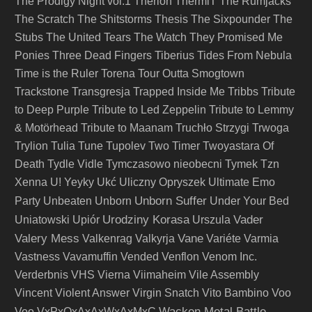
The Prodigy Night vol.1
Therion
ThermiT
The Rumjacks
The Scratch
The Shitstorms
Thesis
The Sixpounder
The
Stubs
The United Tears
The Watch
They Promised Me
Ponies
Three Dead Fingers
Tiberius
Tides From Nebula
Time is the Ruler
Torena
Tour Outta Smogtown
Trackstone
Transgresja
Trapped Inside Me
Tribbs
Tribute
to Deep Purple
Tribute to Led Zeppelin
Tribute to Lemmy
& Motörhead
Tribute to Maanam
Truchło Strzygi
Trwoga
Trylion
Tulia
Tune
Tupolev
Two Timer
Twoyastara Of
Death
Tydle Vidle
Tymczasowo nieobecni
Tymek
Tzn
Xenna
U! Yeyky
Ukć
Uliczny Opryszek
Ultimate Emo
Unborn Suffer
Party
Unbeaten
Unborn
Under Your Bed
Urodziny Korasa
Vader
Uniatowski
Upiór
Urszula
Valery Mess
Vane
Valkenrag
Valkyrja
Variéte
Varmia
Vastness
Vavamuffin
Vended
Venflon
Venom Inc.
Verderbnis
VHS
Vierna
Viimaheim
Vile Assembly
Vincent
Violent Answer
Virgin Snatch
Vito Bambino
Voo
Wacken Metal Battle -
Voo
VxPxOxAxAxWxAxMxC