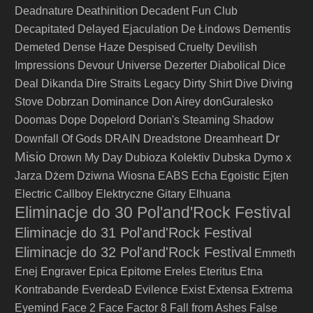
Deathinition
Deadnature
Decadent Fun Club
Decapitated
Delayed Ejaculation
De Łindows
Dementis
Demeted
Dense Haze
Despised Cruelty
Devilish
Impressions
Devour Universe
Dezerter
Diabolical
Dice
Deal
Dikanda
Dire Straits Legacy
Dirty Shirt
Dive
Diving
Stove
Dobrzan
Dominance
Don Airey
donGuralesko
Doomas
Dope
Dopelord
Dorian's Steaming Shadow
Dr
Downfall Of Gods
DRAIN
Dreadstone
Dreamheart
Misio
Drown My Day
Dubioza Kolektiv
Dubska
Dymo x
Jarza
Dżem
Dziwna Wiosna
EABS
Echa
Egoistic
Ejten
Electric Callboy
Elektryczne Gitary
Elhuana
Eliminacje do 30 Pol'and'Rock Festival
Eliminacje do 31 Pol'and'Rock Festival
Eliminacje do 32 Pol'and'Rock Festival
Emmeth
Enej
Engraver
Epica
Epitome
Ereles
Eteritus
Etna
Kontrabande
EverdeaD
Evilence
Exist
Extensa
Extrema
Eyemind
Face 2 Face
Factor 8
Fall from Ashes
False