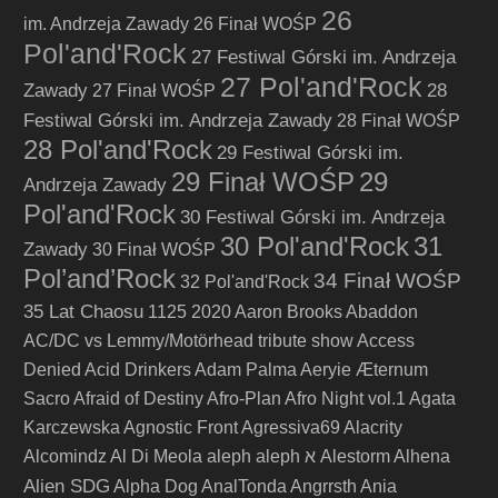
26
im. Andrzeja Zawady
26 Finał WOŚP
Pol'and'Rock
27 Festiwal Górski im. Andrzeja
27 Pol'and'Rock
Zawady
28
27 Finał WOŚP
Festiwal Górski im. Andrzeja Zawady
28 Finał WOŚP
28 Pol'and'Rock
29 Festiwal Górski im.
29 Finał WOŚP
29
Andrzeja Zawady
Pol'and'Rock
30 Festiwal Górski im. Andrzeja
30 Pol'and'Rock
31
Zawady
30 Finał WOŚP
Pol’and’Rock
34 Finał WOŚP
32 Pol'and'Rock
35 Lat Chaosu
1125
2020
Aaron Brooks
Abaddon
AC/DC vs Lemmy/Motörhead tribute show
Access
Denied
Acid Drinkers
Adam Palma
Aeryie
Æternum
Sacro
Afraid of Destiny
Afro-Plan
Afro Night vol.1
Agata
Karczewska
Agnostic Front
Agressiva69
Alacrity
Alcomindz
Al Di Meola
aleph
aleph א
Alestorm
Alhena
Alien SDG
Alpha Dog
AnalTonda
Angrrsth
Ania