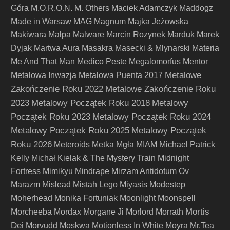
Góra
M.O.R.O.N.
M. Others
Maciek Adamczyk
Maddogz
Made in Warsaw
MAG
Magnum
Majka Jeżowska
Makiwara
Małpa
Malware
Marcin Rozynek
Marduk
Marek
Dyjak
Martwa Aura
Masakra
Masecki & Mlynarski
Materia
Me And That Man
Medico Peste
Megalomorfus
Mentor
Metalowe
Metalowa Inwazja
Metalowa Puenta 2017
Zakończenie Roku 2022
Metalowe Zakończenie Roku
2023
Metalowy Początek Roku 2018
Metalowy
Początek Roku 2023
Metalowy Początek Roku 2024
Metalowy Początek Roku 2025
Metalowy Początek
Roku 2026
Meteroids
Metka
Mgła
MIAM
Michael Patrick
Kelly
Michał Kielak & The Mystery Train
Midnight
Fortress
Mimikyu
Mindrape
Mirzam Antidotum Ov
Marazm
Mislead
Mistah Lego
Miyasis
Modestep
Moherhead
Monika Fortuniak
Moonlight
Moonspell
Mortis
Morcheeba
Mordax
Morgane Ji
Morlord
Morrath
Dei
Morvudd
Moskwa
Motionless In White
Moyra
Mr.Tea