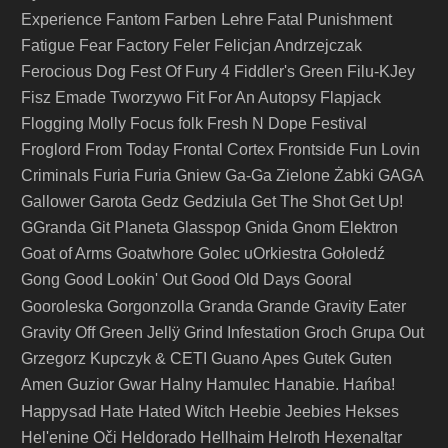
Farben Lehre
Experience
Fantom
Fatal Punishment
Fatigue
Fear Factory
Feler
Felicjan Andrzejczak
Ferocious Dog
Fest Of Fury 4
Fiddler's Green
Filu-KJey
Fisz Emade Tworzywo
Fit For An Autopsy
Flapjack
Flogging Molly
Focus
folk
Fresh N Dope Festival
Froglord
From Today
Frontal Cortex
Frontside
Fun Lovin
Criminals
Furia
Furia Gniew
Ga-Ga Zielone Żabki
GAGA
Gallower
Garota
Gedz
Gedziula
Get The Shot
Get Up!
GGranda
Git Planeta
Glasspop
Gnida
Gnom Elektron
Goat of Arms
Goatwhore
Golec uOrkiestra
Gołoledź
Gong
Good Lookin' Out
Good Old Days
Gooral
Granda
Gooroleska
Gorgonzolla
Grande
Gravity Eater
Gravity Off
Green Jellÿ
Grind Infestation
Groch
Grupa Out
Grzegorz Kupczyk & CETI
Guano Apes
Gutek
Guten
Amen
Guzior
Gwar
Halny
Hamulec
Hanabie.
Hańba!
Happysad
Hate
Hated Witch
Heebie Jeebies
Hekses
Hel'enine Oči
Heldorado
Hellhaim
Helroth
Hexenaltar