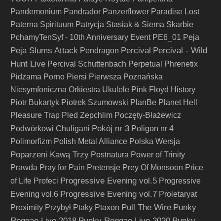
Pandemonium
Pandrador
Panzerflower
Paradise Lost
Paterna Spirituum
Patrycja Stasiak & Siema Skarbie
PchamyTenSyf - 10th Anniversary Event
PE6_01
Peja
Peja Slums Attack
Percival
Percival - Wild
Pendragon
Hunt Live
Percival Schuttenbach
Perpetual
Phrenetix
Pidżama Porno
Piersi
Pierwsza Poznańska
Niesymfoniczna Orkiestra Ukulele
Pink Floyd History
Piotr Bukartyk
Piotrek Szumowski
PlanBe
Planet Hell
Pleasure Trap
Pled Zepchlim
Poczęty-Błażewicz
Pokój nr 3
Podwórkowi Chuligani
Poligon nr 4
Polimorfizm
Polish Metal Alliance
Polska Wersja
Poparzeni Kawą Trzy
Postnatura
Power of Trinity
Prawda
Pray for Pain
Pretensje
Prey Of Monsoon
Price
Progressive Evening vol.5
of Life
Profeci
Progressive
Progressive Evening vol.7
Evening vol.6
Proletaryat
Pull The Wire
Punky
Proximity
Przybył
Ptaky
Ptaxon
Reggae Live 2018
Punky Reggae Live 2020
Punky