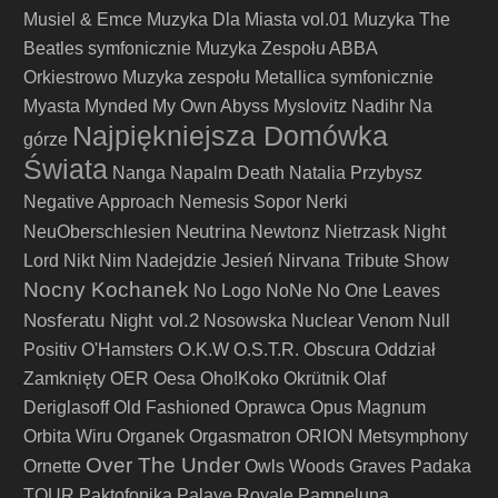
Musiel & Emce
Muzyka Dla Miasta vol.01
Muzyka The
Beatles symfonicznie
Muzyka Zespołu ABBA
Orkiestrowo
Muzyka zespołu Metallica symfonicznie
Myasta
Mynded
My Own Abyss
Myslovitz
Nadihr
Na
Najpiękniejsza Domówka
górze
Świata
Nanga
Napalm Death
Natalia Przybysz
Negative Approach
Nemesis Sopor
Nerki
Neutrina
NeuOberschlesien
Newtonz
Nietrzask
Night
Lord
Nikt
Nim Nadejdzie Jesień
Nirvana Tribute Show
Nocny Kochanek
No Logo
NoNe
No One Leaves
Nosferatu Night vol.2
Nosowska
Nuclear Venom
Null
Positiv
O'Hamsters
O.K.W
O.S.T.R.
Obscura
Oddział
Zamknięty
OER
Oesa
Oho!Koko
Okrütnik
Olaf
Deriglasoff
Old Fashioned
Oprawca
Opus Magnum
Orbita Wiru
Organek
Orgasmatron
ORION Metsymphony
Over The Under
Ornette
Owls Woods Graves
Padaka
TOUR
Paktofonika
Palaye Royale
Pampeluna