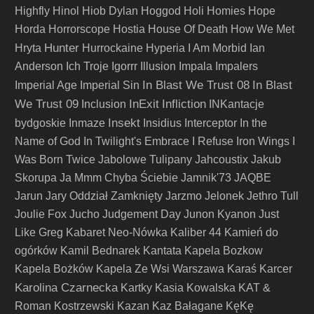
Highfly
Hinol
Hiob Dylan
Hoggod
Holi
Homies
Hope
Horda
Horrorscope
Hostia
House Of Death
How We Met
Hunter
Hryta
Hurrockaine
Hyperia
I Am Morbid
Ian
Anderson
Ich Troje
Igorrr
Illusion
Impala
Impalers
In Blast We Trust 08
In Blast
Imperial Age
Imperial Sin
We Trust 09
InExit
Infliction
Inclusion
INKantacje
Insekt
bydgoskie
Inmaze
Insidius
Interceptor
In the
Name of God
In Twilight's Embrace
I Refuse
Iron Wings
I
Was Born Twice
Jabolowe Tulipany
Jahcoustix
Jakub
Skorupa
Ja Mmm Chyba Ściebie
Jamnik'73
JAQBE
Jarun
Jary Oddział Zamknięty
Jarzmo
Jelonek
Jethro Tull
Joulie Fox
Jucho
Judgement Day
Junon Kyanon
Just
Like Greg
Kabaret Neo-Nówka
Kaliber 44
Kamień do
ogórków
Kamil Bednarek
Kantata
Kapela Bozkow
Kapela Bożków
Kapela Ze Wsi Warszawa
Karaś
Karcer
Karolina Czarnecka
Kartky
Kasia Kowalska
KAT &
Roman Kostrzewski
Kazan
Kaz Bałagane
KęKę