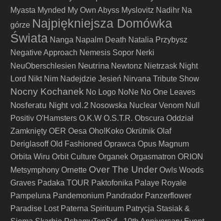
Myasta
Mynded
My Own Abyss
Myslovitz
Nadihr
Na
Najpiękniejsza Domówka
górze
Świata
Nanga
Napalm Death
Natalia Przybysz
Negative Approach
Nemesis Sopor
Nerki
Neutrina
NeuOberschlesien
Newtonz
Nietrzask
Night
Lord
Nikt
Nim Nadejdzie Jesień
Nirvana Tribute Show
Nocny Kochanek
No Logo
NoNe
No One Leaves
Nosferatu Night vol.2
Nosowska
Nuclear Venom
Null
Positiv
O'Hamsters
O.K.W
O.S.T.R.
Obscura
Oddział
Zamknięty
OER
Oesa
Oho!Koko
Okrütnik
Olaf
Deriglasoff
Old Fashioned
Oprawca
Opus Magnum
Orbita Wiru
Orbit Culture
Organek
Orgasmatron
ORION
Over The Under
Metsymphony
Ornette
Owls Woods
Graves
Padaka TOUR
Paktofonika
Palaye Royale
Pampeluna
Pandemonium
Pandrador
Panzerflower
Paradise Lost
Paterna Spirituum
Patrycja Stasiak &