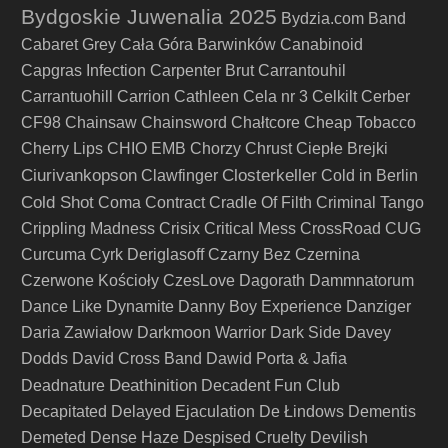
Bydgoskie Juwenalia 2025
Bydzia.com Band
Cabaret Grey
Cała Góra Barwinków
Canabinoid
Capgras Infection
Carpenter Brut
Carrantouhil
Carrantuohill
Carrion
Cathleen
Cela nr 3
Celkilt
Cerber
CF98
Chainsaw
Chainsword
Chałtcore
Cheap Tobacco
Cherry Lips
CHIO EMB
Chorzy
Chrust
Ciepłe Brejki
Ciurivankopson
Closterkeller
Clawfinger
Cold in Berlin
Cold Shot
Coma
Contract
Cradle Of Filth
Criminal Tango
Crippling Madness
Crisix
Critical Mess
CrossRoad
CUG
Curcuma
Cyrk Deriglasoff
Czarny Bez
Czernina
Czerwone Kościoły
CzesLove
Dagorath
Dammnatorum
Dance Like Dynamite
Danny Boy Experience
Danziger
Daria Zawiałow
Darkmoon Warrior
Dark Side
Davey
Dodds
David Cross Band
Dawid Porta & Jafia
Deathinition
Deadnature
Decadent Fun Club
Decapitated
Delayed Ejaculation
De Łindows
Dementis
Demeted
Dense Haze
Despised Cruelty
Devilish