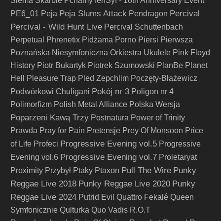
Siema Skarbie
PchamyTenSyf - 10th Anniversary Event
Peja Slums Attack
Percival
PE6_01
Peja
Pendragon
Percival - Wild Hunt Live
Percival Schuttenbach
Perpetual
Phrenetix
Pidżama Porno
Piersi
Pierwsza
Poznańska Niesymfoniczna Orkiestra Ukulele
Pink Floyd
History
Piotr Bukartyk
Piotrek Szumowski
PlanBe
Planet
Hell
Pleasure Trap
Pled Zepchlim
Poczęty-Błażewicz
Pokój nr 3
Podwórkowi Chuligani
Poligon nr 4
Polimorfizm
Polish Metal Alliance
Polska Wersja
Poparzeni Kawą Trzy
Postnatura
Power of Trinity
Prawda
Pray for Pain
Pretensje
Prey Of Monsoon
Price
Progressive Evening vol.5
of Life
Profeci
Progressive
Progressive Evening vol.7
Evening vol.6
Proletaryat
Pull The Wire
Punky
Proximity
Przybył
Ptaky
Ptaxon
Reggae Live 2018
Punky Reggae Live 2020
Punky
Reggae Live 2024
Putrid Evil
Quattro Fekalé
Queen
Symfonicznie
Qulturka
Quo Vadis
R.O.T