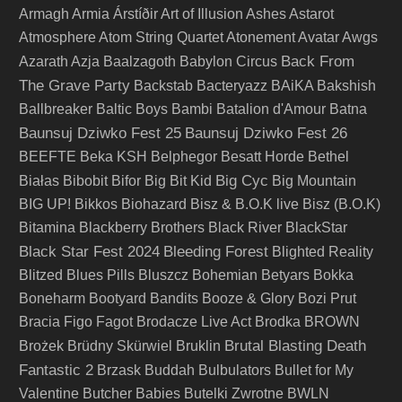
Armagh
Armia
Árstíðir
Art of Illusion
Ashes
Astarot
Atmosphere
Atom String Quartet
Atonement
Avatar
Awgs
Back From
Azarath
Azja
Baalzagoth
Babylon Circus
The Grave Party
Backstab
Bacteryazz
BAiKA
Bakshish
Ballbreaker
Baltic Boys
Bambi
Batalion d'Amour
Batna
Baunsuj Dziwko Fest 25
Baunsuj Dziwko Fest 26
BEEFTE
Beka KSH
Belphegor
Besatt Horde
Bethel
Big Cyc
Białas
Bibobit
Bifor
Big Bit Kid
Big Mountain
BIG UP!
Bikkos
Biohazard
Bisz & B.O.K live
Bisz (B.O.K)
Bitamina
Blackberry Brothers
Black River
BlackStar
Black Star Fest 2024
Bleeding Forest
Blighted Reality
Blitzed
Blues Pills
Bluszcz
Bohemian Betyars
Bokka
Boneharm
Bootyard Bandits
Booze & Glory
Bozi Prut
Bracia Figo Fagot
Brodacze Live Act
Brodka
BROWN
Brutal Blasting Death
Brożek
Brüdny Skürwiel
Bruklin
Fantastic 2
Brzask
Buddah
Bulbulators
Bullet for My
Valentine
Butcher Babies
Butelki Zwrotne
BWLN