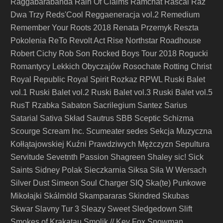
Raggabarabanda
Rain Of Claims
Ramchat
Rascal
Raz
Dwa Trzy
Reds'Cool
Reggaeneracja vol.2
Remedium
Remember Your Roots 2018
Renata Przemyk
Reszta
Pokolenia
ReTo
Revolt Act
Rise Northstar
Roadhouse
Robert Cichy
Rob Son
Rocked Boys Tour 2018
Rogucki
Romantycy Lekkich Obyczajów
Rosochate
Rotting Christ
Royal Republic
Royal Spirit
Rozkaz
RPWL
Ruski Balet
vol.1
Ruski Balet vol.2
Ruski Balet vol.3
Ruski Balet vol.5
RusT
Rzabka
Sabaton
Sacrilegium
Santez
Sarius
Satarial
Sativa Skład
Sautrus
SBB
Sceptic
Schizma
Scourge
Scream Inc.
Scumeater
sedes
Sekcja Muzyczna
Kołłątajowskiej Kuźni Prawdziwych Mężczyzn
Sepultura
Servitude
Sevetnth Passion
Shagreen
Shaley
sic!
Sick
Saints
Sidney Polak
Sieczkarnia
Siksa
Siła W Wersach
Silver Dust
Simeon Soul Charger
SIQ
Ska(te) Punkowe
Mikołajki
Skálmöld
Skampararas
Skindred
Skubas
Skwar
Slavny Tur 3
Sleazy Sweet
Sledgedown
Slift
Smokes of Krakatau
Smolik // Kev Fox
Snowman