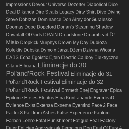
Impressions
Devour Universe
Dezerter
Diabolical
Dice
Deal
Dikanda
Dire Straits Legacy
Dirty Shirt
Dive
Diving
Stove
Dobrzan
Dominance
Don Airey
donGuralesko
Doomas
Dope
Dopelord
Dorian's Steaming Shadow
Dr
Downfall Of Gods
DRAIN
Dreadstone
Dreamheart
Misio
Dropkick Murphys
Drown My Day
Dubioza
Kolektiv
Dubska
Dymo x Jarza
Dżem
Dziwna Wiosna
EABS
Echa
Egoistic
Ejten
Electric Callboy
Elektryczne
Eliminacje do 30
Gitary
Elhuana
Pol'and'Rock Festival
Eliminacje do 31
Pol'and'Rock Festival
Eliminacje do 32
Pol'and'Rock Festival
Emmeth
Enej
Engraver
Epica
Epitome
Ereles
Eteritus
Etna Kontrabande
EverdeaD
Evilence
Exist
Extensa
Extrema
Eyemind
Face 2 Face
Factor 8
Fall from Ashes
False Experience
Fantom
Farben Lehre
Fatal Punishment
Fatigue
Fear Factory
Feler
Felicjan Andrzejczak
Ferocious Dog
Fest Of Fury 4