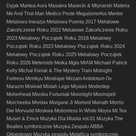
Dyjak
Martwa Aura
Masakra
Masecki & Mlynarski
Materia
Me And That Man
Medico Peste
Megalomorfus
Mentor
Metalowe
Metalowa Inwazja
Metalowa Puenta 2017
Zakończenie Roku 2022
Metalowe Zakończenie Roku
2023
Metalowy Początek Roku 2018
Metalowy
Początek Roku 2023
Metalowy Początek Roku 2024
Metalowy Początek Roku 2025
Metalowy Początek
Roku 2026
Meteroids
Metka
Mgła
MIAM
Michael Patrick
Kelly
Michał Kielak & The Mystery Train
Midnight
Fortress
Mimikyu
Mindrape
Mirzam Antidotum Ov
Marazm
Mislead
Mistah Lego
Miyasis
Modestep
Moherhead
Monika Fortuniak
Moonlight
Moonspell
Mortis
Morcheeba
Mordax
Morgane Ji
Morlord
Morrath
Dei
Morvudd
Moskwa
Motionless In White
Moyra
Mr.Tea
Musiel & Emce
Muzyka Dla Miasta vol.01
Muzyka The
Beatles symfonicznie
Muzyka Zespołu ABBA
Orkiestrowo
Muzyka zespołu Metallica symfonicznie