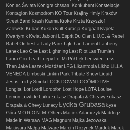
Koniec Świata
Königreichssaal
Konkubent
Konstelacje
Kontagion
KO Tour
Kosmodrom
Krajiny Hmly
Kraków
Krzta
Street Band
Krash Karma
Kroke
Krzysztof
Zalewski
Kuban
Kukon
Kult
Kuracja
Kurgaall
Kvpela
Kwartyrnik
Kwiat Jabłoni
L'Esprit Du Clan
L.U.C. & Rebel
Babel Orchestra
Lady Pank
Łąki Łan
Lament
Lanberry
Lanek
Lao Che
Last Lightning
Last Riot
Las Trumien
Laura Cox
Lead
Leepy
Lej Mi Pół
Lęk
Leniwiec
Less
Then Jake
Leszek Możdżer
LFG
Likantropia
Likho
LILLA
VENEDA
Limboski
Linkin Park Tribute Show
Liquid
LOCÖMOTIVE
Jesus
Lochy Smoki
LOCK DOWN
Longital
Lor
Lordi
Lordofon
Lost Hope
LOTA
Louise
Lemon
Lowtide
Luiku
Łukasz Drapała & Cheavy
Łukasz
Łydka Grubasa
Drapała & Chevy
Lunacy
Łysa
Góra
M.O.R.O.N.
M. Others
Maciek Adamczyk
Maddogz
Made in Warsaw
MAG
Magnum
Majka Jeżowska
Makiwara
Małpa
Malware
Marcin Rozynek
Marduk
Marek