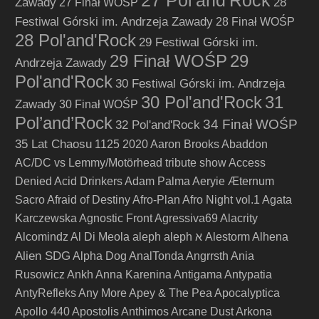
27 Pol'and'Rock
Zawady
28
27 Finał WOŚP
Festiwal Górski im. Andrzeja Zawady
28 Finał WOŚP
28 Pol'and'Rock
29 Festiwal Górski im.
29 Finał WOŚP
29
Andrzeja Zawady
Pol'and'Rock
30 Festiwal Górski im. Andrzeja
30 Pol'and'Rock
31
Zawady
30 Finał WOŚP
Pol’and’Rock
34 Finał WOŚP
32 Pol'and'Rock
35 Lat Chaosu
1125
2020
Aaron Brooks
Abaddon
AC/DC vs Lemmy/Motörhead tribute show
Access
Denied
Acid Drinkers
Adam Palma
Aeryie
Æternum
Sacro
Afraid of Destiny
Afro-Plan
Afro Night vol.1
Agata
Karczewska
Agnostic Front
Agressiva69
Alacrity
Alcomindz
Al Di Meola
aleph
aleph א
Alestorm
Alhena
Alien SDG
Alpha Dog
AnalTonda
Angrrsth
Ania
Rusowicz
Ankh
Anna Karenina
Antigama
Antypatia
AntyRefleks
Any More
Apey & The Pea
Apocalyptica
Apollo 440
Apostolis Anthimos
Arcane Dust
Arkona