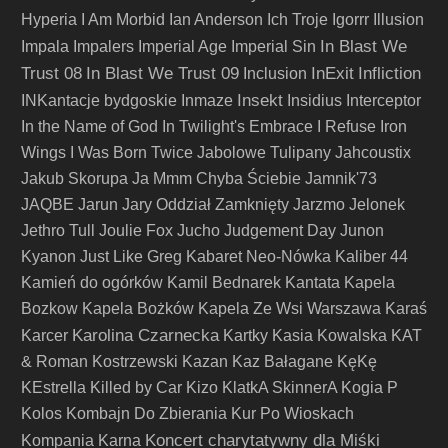
Hyperia
I Am Morbid
Ian Anderson
Ich Troje
Igorrr
Illusion
In Blast We
Impala
Impalers
Imperial Age
Imperial Sin
Trust 08
In Blast We Trust 09
InExit
Infliction
Inclusion
Insekt
INKantacje bydgoskie
Inmaze
Insidius
Interceptor
In the Name of God
In Twilight's Embrace
I Refuse
Iron
Wings
I Was Born Twice
Jabolowe Tulipany
Jahcoustix
Jakub Skorupa
Ja Mmm Chyba Ściebie
Jamnik'73
JAQBE
Jarun
Jary Oddział Zamknięty
Jarzmo
Jelonek
Jethro Tull
Joulie Fox
Jucho
Judgement Day
Junon
Kyanon
Just Like Greg
Kabaret Neo-Nówka
Kaliber 44
Kamień do ogórków
Kamil Bednarek
Kantata
Kapela
Bozkow
Kapela Bożków
Kapela Ze Wsi Warszawa
Karaś
Karolina Czarnecka
Karcer
Kartky
Kasia Kowalska
KAT
& Roman Kostrzewski
Kazan
Kaz Bałagane
KęKę
KEstrella
Killed by Car
Kizo
KlatkA SkinnerA
Kogia P
Kolos
Kombajn Do Zbierania Kur Po Wioskach
Koncert charytatywny dla Miśki
Kompania Karna