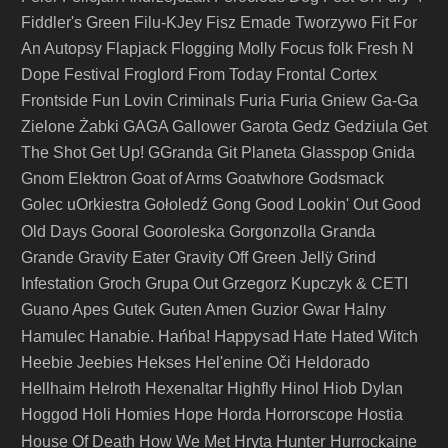
Fiddler's Green
Filu-KJey
Fisz Emade Tworzywo
Fit For
An Autopsy
Flapjack
Flogging Molly
Focus
folk
Fresh N
Dope Festival
Froglord
From Today
Frontal Cortex
Frontside
Fun Lovin Criminals
Furia
Furia Gniew
Ga-Ga
Zielone Żabki
GAGA
Gallower
Garota
Gedz
Gedziula
Get
The Shot
Get Up!
GGranda
Git Planeta
Glasspop
Gnida
Gnom Elektron
Goat of Arms
Goatwhore
Godsmack
Golec uOrkiestra
Gołoledź
Gong
Good Lookin' Out
Good
Granda
Old Days
Gooral
Gooroleska
Gorgonzolla
Grande
Gravity Eater
Gravity Off
Green Jellÿ
Grind
Infestation
Groch
Grupa Out
Grzegorz Kupczyk & CETI
Guano Apes
Gutek
Guten Amen
Guzior
Gwar
Halny
Happysad
Hamulec
Hanabie.
Hańba!
Hate
Hated Witch
Heebie Jeebies
Hekses
Hel'enine Oči
Heldorado
Hellhaim
Helroth
Hexenaltar
Highfly
Hinol
Hiob Dylan
Hoggod
Holi
Homies
Hope
Horda
Horrorscope
Hostia
Hunter
House Of Death
How We Met
Hryta
Hurrockaine