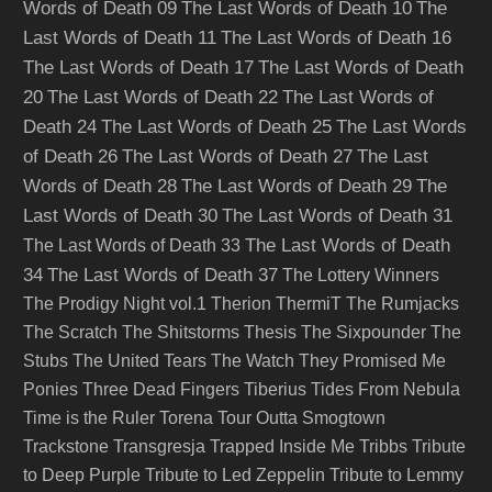
Words of Death 09
The Last Words of Death 10
The
Last Words of Death 11
The Last Words of Death 16
The Last Words of Death 17
The Last Words of Death
20
The Last Words of Death 22
The Last Words of
Death 24
The Last Words of Death 25
The Last Words
of Death 26
The Last Words of Death 27
The Last
Words of Death 28
The Last Words of Death 29
The
Last Words of Death 30
The Last Words of Death 31
The Last Words of Death
The Last Words of Death 33
34
The Last Words of Death 37
The Lottery Winners
The Prodigy Night vol.1
Therion
ThermiT
The Rumjacks
The Scratch
The Shitstorms
Thesis
The Sixpounder
The
Stubs
The United Tears
The Watch
They Promised Me
Ponies
Three Dead Fingers
Tiberius
Tides From Nebula
Time is the Ruler
Torena
Tour Outta Smogtown
Trackstone
Transgresja
Trapped Inside Me
Tribbs
Tribute
to Deep Purple
Tribute to Led Zeppelin
Tribute to Lemmy