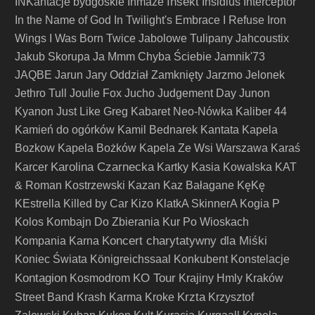
Insekt
INKantacje bydgoskie
Inmaze
Insidius
Interceptor
In the Name of God
In Twilight's Embrace
I Refuse
Iron
Wings
I Was Born Twice
Jabolowe Tulipany
Jahcoustix
Jakub Skorupa
Ja Mmm Chyba Ściebie
Jamnik'73
JAQBE
Jarun
Jary Oddział Zamknięty
Jarzmo
Jelonek
Jethro Tull
Joulie Fox
Jucho
Judgement Day
Junon
Kyanon
Just Like Greg
Kabaret Neo-Nówka
Kaliber 44
Kamień do ogórków
Kamil Bednarek
Kantata
Kapela
Bozkow
Kapela Bożków
Kapela Ze Wsi Warszawa
Karaś
Karolina Czarnecka
Karcer
Kartky
Kasia Kowalska
KAT
& Roman Kostrzewski
Kazan
Kaz Bałagane
KęKę
KEstrella
Killed by Car
Kizo
KlatkA SkinnerA
Kogia P
Kolos
Kombajn Do Zbierania Kur Po Wioskach
Koncert charytatywny dla Miśki
Kompania Karna
Koniec Świata
Königreichssaal
Konkubent
Konstelacje
Kontagion
KO Tour
Kosmodrom
Krajiny Hmly
Kraków
Krzta
Street Band
Krash Karma
Kroke
Krzysztof