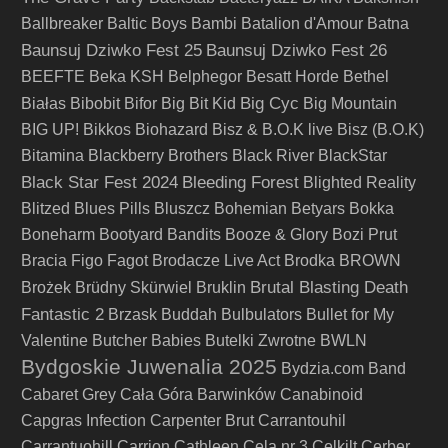
Ballbreaker
Baltic Boys
Bambi
Batalion d'Amour
Batna
Baunsuj Dziwko Fest 25
Baunsuj Dziwko Fest 26
BEEFTE
Beka KSH
Belphegor
Besatt Horde
Bethel
Big Cyc
Białas
Bibobit
Bifor
Big Bit Kid
Big Mountain
BIG UP!
Bikkos
Biohazard
Bisz & B.O.K live
Bisz (B.O.K)
Bitamina
Blackberry Brothers
Black River
BlackStar
Black Star Fest 2024
Bleeding Forest
Blighted Reality
Blitzed
Blues Pills
Bluszcz
Bohemian Betyars
Bokka
Boneharm
Bootyard Bandits
Booze & Glory
Bozi Prut
Bracia Figo Fagot
Brodacze Live Act
Brodka
BROWN
Brutal Blasting Death
Brożek
Brüdny Skürwiel
Bruklin
Fantastic 2
Brzask
Buddah
Bulbulators
Bullet for My
Valentine
Butcher Babies
Butelki Zwrotne
BWLN
Bydgoskie Juwenalia 2025
Bydzia.com Band
Cabaret Grey
Cała Góra Barwinków
Canabinoid
Capgras Infection
Carpenter Brut
Carrantouhil
Carrantuohill
Carrion
Cathleen
Cela nr 3
Celkilt
Cerber