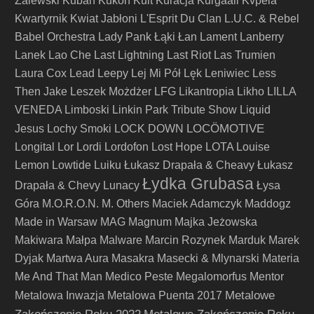
Zalewski
Kuban
Kukon
Kult
Kuracja
Kurgaall
Kvpela
Kwartyrnik
Kwiat Jabłoni
L'Esprit Du Clan
L.U.C. & Rebel
Babel Orchestra
Lady Pank
Łąki Łan
Lament
Lanberry
Lanek
Lao Che
Last Lightning
Last Riot
Las Trumien
Laura Cox
Lead
Leepy
Lej Mi Pół
Lęk
Leniwiec
Less
Then Jake
Leszek Możdżer
LFG
Likantropia
Likho
LILLA
VENEDA
Limboski
Linkin Park Tribute Show
Liquid
LOCÖMOTIVE
Jesus
Lochy Smoki
LOCK DOWN
Longital
Lor
Lordi
Lordofon
Lost Hope
LOTA
Louise
Lemon
Lowtide
Luiku
Łukasz Drapała & Cheavy
Łukasz
Łydka Grubasa
Drapała & Chevy
Lunacy
Łysa
Góra
M.O.R.O.N.
M. Others
Maciek Adamczyk
Maddogz
Made in Warsaw
MAG
Magnum
Majka Jeżowska
Makiwara
Małpa
Malware
Marcin Rozynek
Marduk
Marek
Dyjak
Martwa Aura
Masakra
Masecki & Mlynarski
Materia
Me And That Man
Medico Peste
Megalomorfus
Mentor
Metalowe
Metalowa Inwazja
Metalowa Puenta 2017