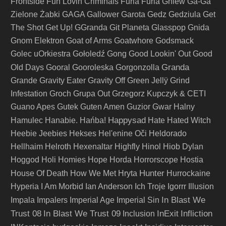
Frontside
Fun Lovin Criminals
Furia
Furia Gniew
Ga-Ga
Zielone Żabki
GAGA
Gallower
Garota
Gedz
Gedziula
Get
The Shot
Get Up!
GGranda
Git Planeta
Glasspop
Gnida
Gnom Elektron
Goat of Arms
Goatwhore
Godsmack
Golec uOrkiestra
Gołoledź
Gong
Good Lookin' Out
Good
Granda
Old Days
Gooral
Gooroleska
Gorgonzolla
Grande
Gravity Eater
Gravity Off
Green Jellÿ
Grind
Infestation
Groch
Grupa Out
Grzegorz Kupczyk & CETI
Guano Apes
Gutek
Guten Amen
Guzior
Gwar
Halny
Happysad
Hamulec
Hanabie.
Hańba!
Hate
Hated Witch
Heebie Jeebies
Hekses
Hel'enine Oči
Heldorado
Hellhaim
Helroth
Hexenaltar
Highfly
Hinol
Hiob Dylan
Hoggod
Holi
Homies
Hope
Horda
Horrorscope
Hostia
Hunter
House Of Death
How We Met
Hryta
Hurrockaine
Hyperia
I Am Morbid
Ian Anderson
Ich Troje
Igorrr
Illusion
In Blast We
Impala
Impalers
Imperial Age
Imperial Sin
Trust 08
In Blast We Trust 09
InExit
Infliction
Inclusion