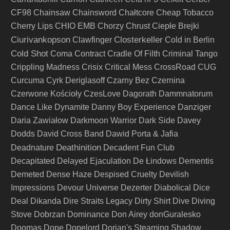
CF98
Chainsaw
Chainsword
Chałtcore
Cheap Tobacco
Cherry Lips
CHIO EMB
Chorzy
Chrust
Ciepłe Brejki
Ciurivankopson
Closterkeller
Clawfinger
Cold in Berlin
Cold Shot
Coma
Contract
Cradle Of Filth
Criminal Tango
Crippling Madness
Crisix
Critical Mess
CrossRoad
CUG
Curcuma
Cyrk Deriglasoff
Czarny Bez
Czernina
Czerwone Kościoły
CzesLove
Dagorath
Dammnatorum
Dance Like Dynamite
Danny Boy Experience
Danziger
Daria Zawiałow
Darkmoon Warrior
Dark Side
Davey
Dodds
David Cross Band
Dawid Porta & Jafia
Deathinition
Deadnature
Decadent Fun Club
Decapitated
Delayed Ejaculation
De Łindows
Dementis
Demeted
Dense Haze
Despised Cruelty
Devilish
Impressions
Devour Universe
Dezerter
Diabolical
Dice
Deal
Dikanda
Dire Straits Legacy
Dirty Shirt
Dive
Diving
Stove
Dobrzan
Dominance
Don Airey
donGuralesko
Doomas
Dope
Dopelord
Dorian's Steaming Shadow