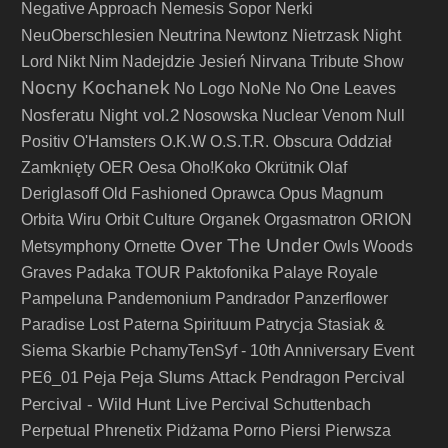
Negative Approach
Nemesis Sopor
Nerki
Neutrina
NeuOberschlesien
Newtonz
Nietrzask
Night
Lord
Nikt
Nim Nadejdzie Jesień
Nirvana Tribute Show
Nocny Kochanek
No Logo
NoNe
No One Leaves
Nosferatu Night vol.2
Nosowska
Nuclear Venom
Null
Positiv
O'Hamsters
O.K.W
O.S.T.R.
Obscura
Oddział
Zamknięty
OER
Oesa
Oho!Koko
Okrütnik
Olaf
Deriglasoff
Old Fashioned
Oprawca
Opus Magnum
Orbita Wiru
Orbit Culture
Organek
Orgasmatron
ORION
Over The Under
Metsymphony
Ornette
Owls Woods
Graves
Padaka TOUR
Paktofonika
Palaye Royale
Pampeluna
Pandemonium
Pandrador
Panzerflower
Paradise Lost
Paterna Spirituum
Patrycja Stasiak &
Siema Skarbie
PchamyTenSyf - 10th Anniversary Event
Peja Slums Attack
Percival
PE6_01
Peja
Pendragon
Percival - Wild Hunt Live
Percival Schuttenbach
Perpetual
Phrenetix
Pidżama Porno
Piersi
Pierwsza