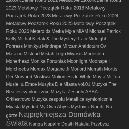
Zakończenie Roku 2022
Metalowe Zakończenie Roku
2023
Metalowy Początek Roku 2018
Metalowy
Początek Roku 2023
Metalowy Początek Roku 2024
Metalowy Początek Roku 2025
Metalowy Początek
Roku 2026
Meteroids
Metka
Mgła
MIAM
Michael Patrick
Kelly
Michał Kielak & The Mystery Train
Midnight
Fortress
Mimikyu
Mindrape
Mirzam Antidotum Ov
Marazm
Mislead
Mistah Lego
Miyasis
Modestep
Moherhead
Monika Fortuniak
Moonlight
Moonspell
Mortis
Morcheeba
Mordax
Morgane Ji
Morlord
Morrath
Dei
Morvudd
Moskwa
Motionless In White
Moyra
Mr.Tea
Musiel & Emce
Muzyka Dla Miasta vol.01
Muzyka The
Beatles symfonicznie
Muzyka Zespołu ABBA
Orkiestrowo
Muzyka zespołu Metallica symfonicznie
Myasta
Mynded
My Own Abyss
Myslovitz
Nadihr
Na
Najpiękniejsza Domówka
górze
Świata
Nanga
Napalm Death
Natalia Przybysz