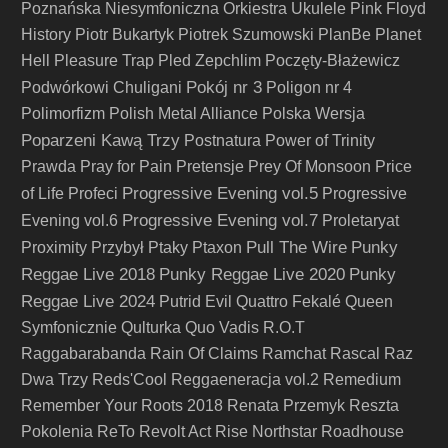
Poznańska Niesymfoniczna Orkiestra Ukulele
Pink Floyd
History
Piotr Bukartyk
Piotrek Szumowski
PlanBe
Planet
Hell
Pleasure Trap
Pled Zepchlim
Poczęty-Błażewicz
Pokój nr 3
Podwórkowi Chuligani
Poligon nr 4
Polimorfizm
Polish Metal Alliance
Polska Wersja
Poparzeni Kawą Trzy
Postnatura
Power of Trinity
Prawda
Pray for Pain
Pretensje
Prey Of Monsoon
Price
Progressive Evening vol.5
of Life
Profeci
Progressive
Progressive Evening vol.7
Evening vol.6
Proletaryat
Pull The Wire
Punky
Proximity
Przybył
Ptaky
Ptaxon
Reggae Live 2018
Punky Reggae Live 2020
Punky
Reggae Live 2024
Putrid Evil
Quattro Fekalé
Queen
Symfonicznie
Qulturka
Quo Vadis
R.O.T
Raggabarabanda
Rain Of Claims
Ramchat
Rascal
Raz
Dwa Trzy
Reds'Cool
Reggaeneracja vol.2
Remedium
Remember Your Roots 2018
Renata Przemyk
Reszta
Pokolenia
ReTo
Revolt Act
Rise Northstar
Roadhouse