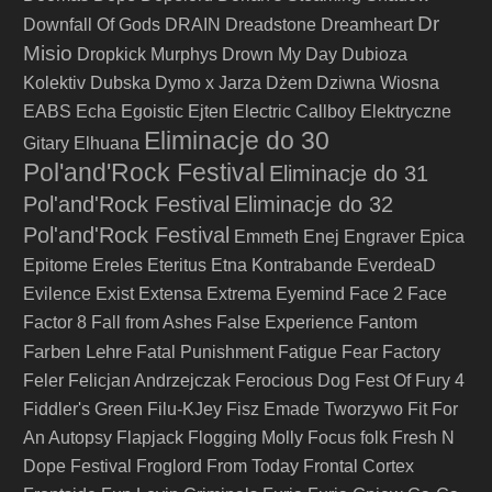
Dr
Downfall Of Gods
DRAIN
Dreadstone
Dreamheart
Misio
Dropkick Murphys
Drown My Day
Dubioza
Kolektiv
Dubska
Dymo x Jarza
Dżem
Dziwna Wiosna
EABS
Echa
Egoistic
Ejten
Electric Callboy
Elektryczne
Eliminacje do 30
Gitary
Elhuana
Pol'and'Rock Festival
Eliminacje do 31
Pol'and'Rock Festival
Eliminacje do 32
Pol'and'Rock Festival
Emmeth
Enej
Engraver
Epica
Epitome
Ereles
Eteritus
Etna Kontrabande
EverdeaD
Evilence
Exist
Extensa
Extrema
Eyemind
Face 2 Face
Factor 8
Fall from Ashes
False Experience
Fantom
Farben Lehre
Fatal Punishment
Fatigue
Fear Factory
Feler
Felicjan Andrzejczak
Ferocious Dog
Fest Of Fury 4
Fiddler's Green
Filu-KJey
Fisz Emade Tworzywo
Fit For
An Autopsy
Flapjack
Flogging Molly
Focus
folk
Fresh N
Dope Festival
Froglord
From Today
Frontal Cortex