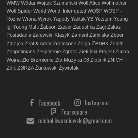
WMW
Wödar
Wojtek Szumański
Wolf Alice
Wolfmother
Wolf Spider
World
World. Interrupted
WOŚP
WOSP -
Rozne
Wrona
Wyrok
Yagody
Yaktak
YB
Ye.stem
Young
Igi
Young Multi
Żabson
Zacier
Zadushka
Zagi
Zakaz
Posiadania
Zalewski 'Klasyk'
Zament
Zamilska
Zbeer
Zenek
Zdrajca
Zeal & Ardor
Zeamsone
Zelga
Zenith
Zeppelinians
Zespolenie
Zgroza
Zieliński Project
Zimna
Złe Brzmienie Zła Muzyka 08
Wojna
Złośnik
ZNICH
Żółć
ZØRZA
Żurkowski
Żywiołak
Instagram
Facebook
Foursquare
michal.kwasniewski@gmail.com