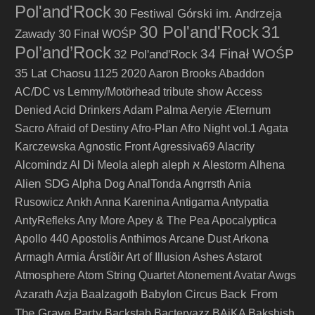
Pol'and'Rock
30 Festiwal Górski im. Andrzeja
30 Pol'and'Rock
31
Zawady
30 Finał WOŚP
Pol’and’Rock
34 Finał WOŚP
32 Pol'and'Rock
35 Lat Chaosu
1125
2020
Aaron Brooks
Abaddon
AC/DC vs Lemmy/Motörhead tribute show
Access
Denied
Acid Drinkers
Adam Palma
Aeryie
Æternum
Sacro
Afraid of Destiny
Afro-Plan
Afro Night vol.1
Agata
Karczewska
Agnostic Front
Agressiva69
Alacrity
Alcomindz
Al Di Meola
aleph
aleph א
Alestorm
Alhena
Alien SDG
Alpha Dog
AnalTonda
Angrrsth
Ania
Rusowicz
Ankh
Anna Karenina
Antigama
Antypatia
AntyRefleks
Any More
Apey & The Pea
Apocalyptica
Apollo 440
Apostolis Anthimos
Arcane Dust
Arkona
Armagh
Armia
Árstíðir
Art of Illusion
Ashes
Astarot
Atmosphere
Atom String Quartet
Atonement
Avatar
Awgs
Back From
Azarath
Azja
Baalzagoth
Babylon Circus
The Grave Party
Backstab
Bacteryazz
BAiKA
Bakshish