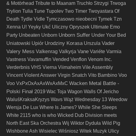
& Motörhead
Tribute to Maanam
Truchło Strzygi
Trwoga
Trylion
Tulia
Tune
Tupolev
Two Timer
Twoyastara Of
Death
Tydle Vidle
Tymczasowo nieobecni
Tymek
Tzn
Xenna
U! Yeyky
Ukć
Uliczny Opryszek
Ultimate Emo
Unborn Suffer
Party
Unbeaten
Unborn
Under Your Bed
Urodziny Korasa
Vader
Uniatowski
Upiór
Urszula
Valery Mess
Vane
Valkenrag
Valkyrja
Variéte
Varmia
Vastness
Vavamuffin
Vended
Venflon
Venom Inc.
Verderbnis
VHS
Vierna
Viimaheim
Vile Assembly
Vincent
Violent Answer
Virgin Snatch
Vito Bambino
Voo
Wacken Metal Battle -
Voo
VxPxOxAxAxWxAxMxC
Polski Finał 2019
Wac Toja
Wagon
Walls Of Jericho
WaluśKraksaKryzys
Wavs
Wąż
Wednesday 13
Weedow
Wersja De Lux
Where Is James?
While She Sleeps
White 2115
who is who
Wicked Dub Division meets
North East Ska Orchestra
Wij
Wiktor Dyduła
Wild Pig
Wishbone Ash
Wisielec
Wiśniosz
Witek Muzyk Ulicy