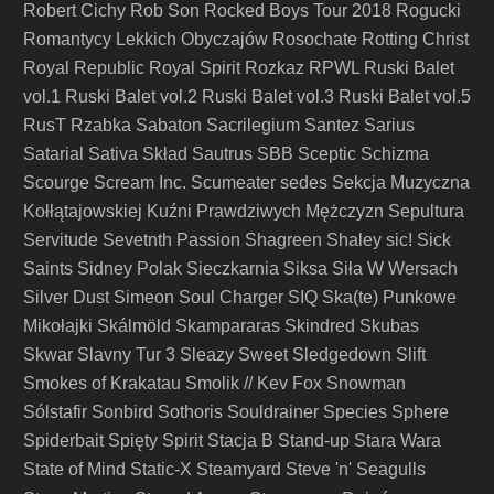
Robert Cichy
Rob Son
Rocked Boys Tour 2018
Rogucki
Romantycy Lekkich Obyczajów
Rosochate
Rotting Christ
Royal Republic
Royal Spirit
Rozkaz
RPWL
Ruski Balet
vol.1
Ruski Balet vol.2
Ruski Balet vol.3
Ruski Balet vol.5
RusT
Rzabka
Sabaton
Sacrilegium
Santez
Sarius
Satarial
Sativa Skład
Sautrus
SBB
Sceptic
Schizma
Scourge
Scream Inc.
Scumeater
sedes
Sekcja Muzyczna
Kołłątajowskiej Kuźni Prawdziwych Mężczyzn
Sepultura
Servitude
Sevetnth Passion
Shagreen
Shaley
sic!
Sick
Saints
Sidney Polak
Sieczkarnia
Siksa
Siła W Wersach
Silver Dust
Simeon Soul Charger
SIQ
Ska(te) Punkowe
Mikołajki
Skálmöld
Skampararas
Skindred
Skubas
Skwar
Slavny Tur 3
Sleazy Sweet
Sledgedown
Slift
Smokes of Krakatau
Smolik // Kev Fox
Snowman
Sólstafir
Sonbird
Sothoris
Souldrainer
Species
Sphere
Spiderbait
Spięty
Spirit
Stacja B
Stand-up
Stara Wara
State of Mind
Static-X
Steamyard
Steve 'n' Seagulls