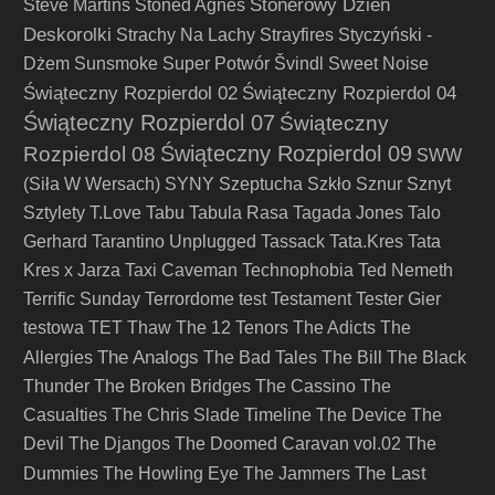
Stonerowy Dzień
Steve Martins
Stoned Agnes
Deskorolki
Strachy Na Lachy
Strayfires
Styczyński -
Dżem
Sunsmoke
Super Potwór
Švindl
Sweet Noise
Świąteczny Rozpierdol 02
Świąteczny Rozpierdol 04
Świąteczny Rozpierdol 07
Świąteczny
Świąteczny Rozpierdol 09
Rozpierdol 08
SWW
(Siła W Wersach)
SYNY
Szeptucha
Szkło
Sznur
Sznyt
Sztylety
T.Love
Tabu
Tabula Rasa
Tagada Jones
Talo
Gerhard
Tarantino Unplugged
Tassack
Tata.Kres
Tata
Kres x Jarza
Taxi Caveman
Technophobia
Ted Nemeth
Terrific Sunday
Terrordome
test
Testament
Tester Gier
testowa
TET
Thaw
The 12 Tenors
The Adicts
The
The Analogs
Allergies
The Bad Tales
The Bill
The Black
Thunder
The Broken Bridges
The Cassino
The
Casualties
The Chris Slade Timeline
The Device
The
Devil
The Djangos
The Doomed Caravan vol.02
The
The Last
Dummies
The Howling Eye
The Jammers