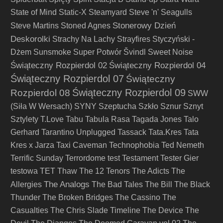
State of Mind
Static-X
Steamyard
Steve 'n' Seagulls
Stonerowy Dzień
Steve Martins
Stoned Agnes
Deskorolki
Strachy Na Lachy
Strayfires
Styczyński -
Dżem
Sunsmoke
Super Potwór
Švindl
Sweet Noise
Świąteczny Rozpierdol 02
Świąteczny Rozpierdol 04
Świąteczny Rozpierdol 07
Świąteczny
Świąteczny Rozpierdol 09
Rozpierdol 08
SWW
(Siła W Wersach)
SYNY
Szeptucha
Szkło
Sznur
Sznyt
Sztylety
T.Love
Tabu
Tabula Rasa
Tagada Jones
Talo
Gerhard
Tarantino Unplugged
Tassack
Tata.Kres
Tata
Kres x Jarza
Taxi Caveman
Technophobia
Ted Nemeth
Terrific Sunday
Terrordome
test
Testament
Tester Gier
testowa
TET
Thaw
The 12 Tenors
The Adicts
The
The Analogs
Allergies
The Bad Tales
The Bill
The Black
Thunder
The Broken Bridges
The Cassino
The
Casualties
The Chris Slade Timeline
The Device
The