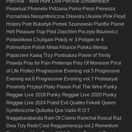
Percival - Wild Hunt Live
Percival Schuttenbach
Perpetual
Phrenetix
Pidżama Porno
Piersi
Pierwsza
Poznańska Niesymfoniczna Orkiestra Ukulele
Pink Floyd
History
Piotr Bukartyk
Piotrek Szumowski
PlanBe
Planet
Hell
Pleasure Trap
Pled Zepchlim
Poczęty-Błażewicz
Pokój nr 3
Podwórkowi Chuligani
Poligon nr 4
Polimorfizm
Polish Metal Alliance
Polska Wersja
Poparzeni Kawą Trzy
Postnatura
Power of Trinity
Prawda
Pray for Pain
Pretensje
Prey Of Monsoon
Price
Progressive Evening vol.5
of Life
Profeci
Progressive
Progressive Evening vol.7
Evening vol.6
Proletaryat
Pull The Wire
Punky
Proximity
Przybył
Ptaky
Ptaxon
Reggae Live 2018
Punky Reggae Live 2020
Punky
Reggae Live 2024
Putrid Evil
Quattro Fekalé
Queen
Symfonicznie
Qulturka
Quo Vadis
R.O.T
Raggabarabanda
Rain Of Claims
Ramchat
Rascal
Raz
Dwa Trzy
Reds'Cool
Reggaeneracja vol.2
Remedium