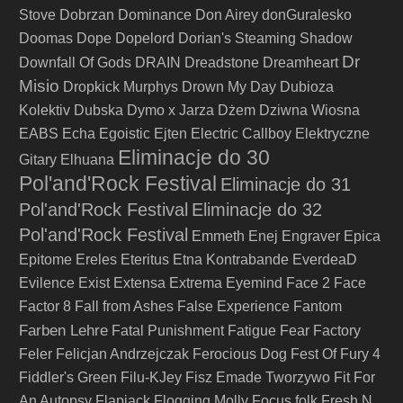
Stove
Dobrzan
Dominance
Don Airey
donGuralesko
Doomas
Dope
Dopelord
Dorian's Steaming Shadow
Dr
Downfall Of Gods
DRAIN
Dreadstone
Dreamheart
Misio
Dropkick Murphys
Drown My Day
Dubioza
Kolektiv
Dubska
Dymo x Jarza
Dżem
Dziwna Wiosna
EABS
Echa
Egoistic
Ejten
Electric Callboy
Elektryczne
Eliminacje do 30
Gitary
Elhuana
Pol'and'Rock Festival
Eliminacje do 31
Pol'and'Rock Festival
Eliminacje do 32
Pol'and'Rock Festival
Emmeth
Enej
Engraver
Epica
Epitome
Ereles
Eteritus
Etna Kontrabande
EverdeaD
Evilence
Exist
Extensa
Extrema
Eyemind
Face 2 Face
Factor 8
Fall from Ashes
False Experience
Fantom
Farben Lehre
Fatal Punishment
Fatigue
Fear Factory
Feler
Felicjan Andrzejczak
Ferocious Dog
Fest Of Fury 4
Fiddler's Green
Filu-KJey
Fisz Emade Tworzywo
Fit For
An Autopsy
Flapjack
Flogging Molly
Focus
folk
Fresh N