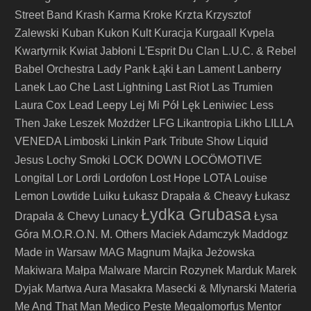
Krzta
Street Band
Krash Karma
Kroke
Krzysztof
Zalewski
Kuban
Kukon
Kult
Kuracja
Kurgaall
Kvpela
Kwartyrnik
Kwiat Jabłoni
L'Esprit Du Clan
L.U.C. & Rebel
Babel Orchestra
Lady Pank
Łąki Łan
Lament
Lanberry
Lanek
Lao Che
Last Lightning
Last Riot
Las Trumien
Laura Cox
Lead
Leepy
Lej Mi Pół
Lęk
Leniwiec
Less
Then Jake
Leszek Możdżer
LFG
Likantropia
Likho
LILLA
VENEDA
Limboski
Linkin Park Tribute Show
Liquid
LOCÖMOTIVE
Jesus
Lochy Smoki
LOCK DOWN
Longital
Lor
Lordi
Lordofon
Lost Hope
LOTA
Louise
Lemon
Lowtide
Luiku
Łukasz Drapała & Cheavy
Łukasz
Łydka Grubasa
Drapała & Chevy
Lunacy
Łysa
Góra
M.O.R.O.N.
M. Others
Maciek Adamczyk
Maddogz
Made in Warsaw
MAG
Magnum
Majka Jeżowska
Makiwara
Małpa
Malware
Marcin Rozynek
Marduk
Marek
Dyjak
Martwa Aura
Masakra
Masecki & Mlynarski
Materia
Me And That Man
Medico Peste
Megalomorfus
Mentor