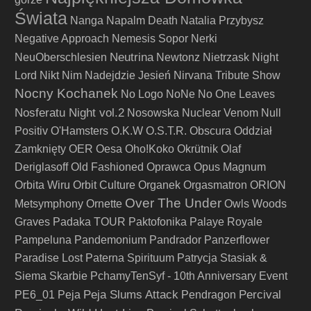
Świata
Nanga
Napalm Death
Natalia Przybysz
Negative Approach
Nemesis Sopor
Nerki
Neutrina
NeuOberschlesien
Newtonz
Nietrzask
Night
Lord
Nikt
Nim Nadejdzie Jesień
Nirvana Tribute Show
Nocny Kochanek
No Logo
NoNe
No One Leaves
Nosferatu Night vol.2
Nosowska
Nuclear Venom
Null
Positiv
O'Hamsters
O.K.W
O.S.T.R.
Obscura
Oddział
Zamknięty
OER
Oesa
Oho!Koko
Okrütnik
Olaf
Deriglasoff
Old Fashioned
Oprawca
Opus Magnum
Orbita Wiru
Orbit Culture
Organek
Orgasmatron
ORION
Over The Under
Metsymphony
Ornette
Owls Woods
Graves
Padaka TOUR
Paktofonika
Palaye Royale
Pampeluna
Pandemonium
Pandrador
Panzerflower
Paradise Lost
Paterna Spirituum
Patrycja Stasiak &
Siema Skarbie
PchamyTenSyf - 10th Anniversary Event
Peja Slums Attack
Percival
PE6_01
Peja
Pendragon