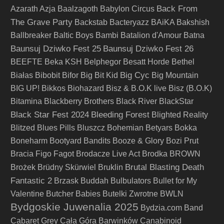
Back From
Azarath
Azja
Baalzagoth
Babylon Circus
The Grave Party
Backstab
Bacteryazz
BAiKA
Bakshish
Ballbreaker
Baltic Boys
Bambi
Batalion d'Amour
Batna
Baunsuj Dziwko Fest 25
Baunsuj Dziwko Fest 26
BEEFTE
Beka KSH
Belphegor
Besatt Horde
Bethel
Big Cyc
Białas
Bibobit
Bifor
Big Bit Kid
Big Mountain
BIG UP!
Bikkos
Biohazard
Bisz & B.O.K live
Bisz (B.O.K)
Bitamina
Blackberry Brothers
Black River
BlackStar
Black Star Fest 2024
Bleeding Forest
Blighted Reality
Blitzed
Blues Pills
Bluszcz
Bohemian Betyars
Bokka
Boneharm
Bootyard Bandits
Booze & Glory
Bozi Prut
Bracia Figo Fagot
Brodacze Live Act
Brodka
BROWN
Brutal Blasting Death
Brożek
Brüdny Skürwiel
Bruklin
Fantastic 2
Brzask
Buddah
Bulbulators
Bullet for My
Valentine
Butcher Babies
Butelki Zwrotne
BWLN
Bydgoskie Juwenalia 2025
Bydzia.com Band
Cabaret Grey
Cała Góra Barwinków
Canabinoid