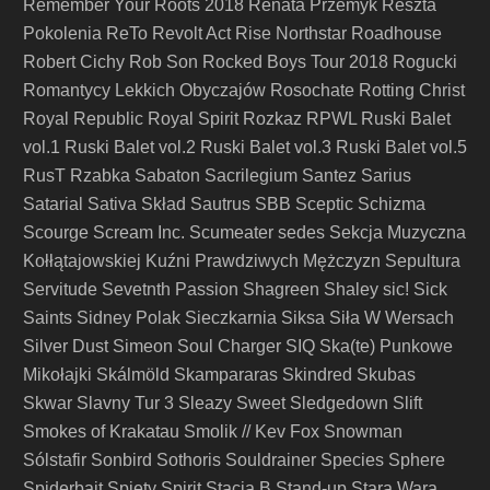
Remember Your Roots 2018
Renata Przemyk
Reszta
Pokolenia
ReTo
Revolt Act
Rise Northstar
Roadhouse
Robert Cichy
Rob Son
Rocked Boys Tour 2018
Rogucki
Romantycy Lekkich Obyczajów
Rosochate
Rotting Christ
Royal Republic
Royal Spirit
Rozkaz
RPWL
Ruski Balet
vol.1
Ruski Balet vol.2
Ruski Balet vol.3
Ruski Balet vol.5
RusT
Rzabka
Sabaton
Sacrilegium
Santez
Sarius
Satarial
Sativa Skład
Sautrus
SBB
Sceptic
Schizma
Scourge
Scream Inc.
Scumeater
sedes
Sekcja Muzyczna
Kołłątajowskiej Kuźni Prawdziwych Mężczyzn
Sepultura
Servitude
Sevetnth Passion
Shagreen
Shaley
sic!
Sick
Saints
Sidney Polak
Sieczkarnia
Siksa
Siła W Wersach
Silver Dust
Simeon Soul Charger
SIQ
Ska(te) Punkowe
Mikołajki
Skálmöld
Skampararas
Skindred
Skubas
Skwar
Slavny Tur 3
Sleazy Sweet
Sledgedown
Slift
Smokes of Krakatau
Smolik // Kev Fox
Snowman
Sólstafir
Sonbird
Sothoris
Souldrainer
Species
Sphere
Spiderbait
Spięty
Spirit
Stacja B
Stand-up
Stara Wara