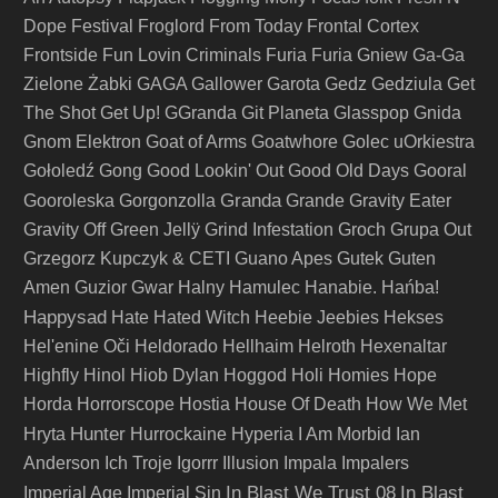
Dope Festival
Froglord
From Today
Frontal Cortex
Frontside
Fun Lovin Criminals
Furia
Furia Gniew
Ga-Ga
Zielone Żabki
GAGA
Gallower
Garota
Gedz
Gedziula
Get
The Shot
Get Up!
GGranda
Git Planeta
Glasspop
Gnida
Gnom Elektron
Goat of Arms
Goatwhore
Golec uOrkiestra
Gołoledź
Gong
Good Lookin' Out
Good Old Days
Gooral
Granda
Gooroleska
Gorgonzolla
Grande
Gravity Eater
Gravity Off
Green Jellÿ
Grind Infestation
Groch
Grupa Out
Grzegorz Kupczyk & CETI
Guano Apes
Gutek
Guten
Amen
Guzior
Gwar
Halny
Hamulec
Hanabie.
Hańba!
Happysad
Hate
Hated Witch
Heebie Jeebies
Hekses
Hel'enine Oči
Heldorado
Hellhaim
Helroth
Hexenaltar
Highfly
Hinol
Hiob Dylan
Hoggod
Holi
Homies
Hope
Horda
Horrorscope
Hostia
House Of Death
How We Met
Hunter
Hryta
Hurrockaine
Hyperia
I Am Morbid
Ian
Anderson
Ich Troje
Igorrr
Illusion
Impala
Impalers
In Blast We Trust 08
In Blast
Imperial Age
Imperial Sin