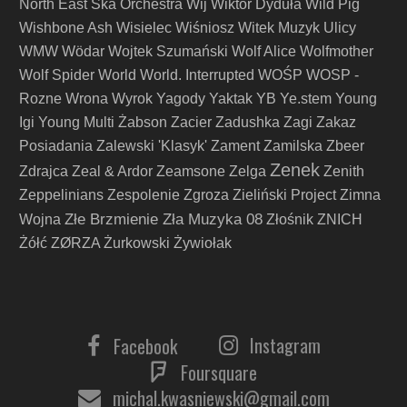
North East Ska Orchestra
Wij
Wiktor Dyduła
Wild Pig
Wishbone Ash
Wisielec
Wiśniosz
Witek Muzyk Ulicy
WMW
Wödar
Wojtek Szumański
Wolf Alice
Wolfmother
Wolf Spider
World
World. Interrupted
WOŚP
WOSP -
Rozne
Wrona
Wyrok
Yagody
Yaktak
YB
Ye.stem
Young
Igi
Young Multi
Żabson
Zacier
Zadushka
Zagi
Zakaz
Posiadania
Zalewski 'Klasyk'
Zament
Zamilska
Zbeer
Zenek
Zdrajca
Zeal & Ardor
Zeamsone
Zelga
Zenith
Zeppelinians
Zespolenie
Zgroza
Zieliński Project
Zimna
Złe Brzmienie Zła Muzyka 08
Wojna
Złośnik
ZNICH
Żółć
ZØRZA
Żurkowski
Żywiołak
Instagram
Facebook
Foursquare
michal.kwasniewski@gmail.com