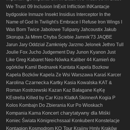
We Trust 09
InExit
Infliction
Inclusion
INKantacje
Insekt
bydgoskie
Inmaze
Insidius
Interceptor
In the
Name of God
In Twilight's Embrace
I Refuse
Iron Wings
I
Was Born Twice
Jabolowe Tulipany
Jahcoustix
Jakub
Skorupa
Ja Mmm Chyba Ściebie
Jamnik'73
JAQBE
Jarun
Jary Oddział Zamknięty
Jarzmo
Jelonek
Jethro Tull
Joulie Fox
Jucho
Judgement Day
Junon Kyanon
Just
Like Greg
Kabaret Neo-Nówka
Kaliber 44
Kamień do
ogórków
Kamil Bednarek
Kantata
Kapela Bozkow
Kapela Bożków
Kapela Ze Wsi Warszawa
Karaś
Karcer
Karolina Czarnecka
Kartky
Kasia Kowalska
KAT &
Roman Kostrzewski
Kazan
Kaz Bałagane
KęKę
KEstrella
Killed by Car
Kizo
KlatkA SkinnerA
Kogia P
Kolos
Kombajn Do Zbierania Kur Po Wioskach
Koncert charytatywny dla Miśki
Kompania Karna
Koniec Świata
Königreichssaal
Konkubent
Konstelacje
Kontagion
KO Tour
Kosmodrom
Krajiny Hmly
Kraków