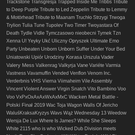
Trackstone
Transgresja
Trapped Inside Me
Tribbs
Tribute
to Deep Purple
Tribute to Led Zeppelin
Tribute to Lemmy
& Motörhead
Tribute to Maanam
Truchło Strzygi
Trwoga
Trylion
Tulia
Tune
Tupolev
Two Timer
Twoyastara Of
Death
Tydle Vidle
Tymczasowo nieobecni
Tymek
Tzn
Xenna
U! Yeyky
Ukć
Uliczny Opryszek
Ultimate Emo
Unborn Suffer
Party
Unbeaten
Unborn
Under Your Bed
Urodziny Korasa
Vader
Uniatowski
Upiór
Urszula
Valery Mess
Vane
Valkenrag
Valkyrja
Variéte
Varmia
Vastness
Vavamuffin
Vended
Venflon
Venom Inc.
Verderbnis
VHS
Vierna
Viimaheim
Vile Assembly
Vincent
Violent Answer
Virgin Snatch
Vito Bambino
Voo
Wacken Metal Battle -
Voo
VxPxOxAxAxWxAxMxC
Polski Finał 2019
Wac Toja
Wagon
Walls Of Jericho
WaluśKraksaKryzys
Wavs
Wąż
Wednesday 13
Weedow
Wersja De Lux
Where Is James?
While She Sleeps
White 2115
who is who
Wicked Dub Division meets