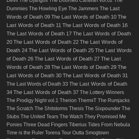
Devil
The Djangos
The Doomed Caravan vol.02
The
The Last
Dummies
The Howling Eye
The Jammers
Words of Death 09
The Last Words of Death 10
The
Last Words of Death 11
The Last Words of Death 16
The Last Words of Death 17
The Last Words of Death
20
The Last Words of Death 22
The Last Words of
Death 24
The Last Words of Death 25
The Last Words
of Death 26
The Last Words of Death 27
The Last
Words of Death 28
The Last Words of Death 29
The
Last Words of Death 30
The Last Words of Death 31
The Last Words of Death
The Last Words of Death 33
34
The Last Words of Death 37
The Lottery Winners
The Prodigy Night vol.1
Therion
ThermiT
The Rumjacks
The Scratch
The Shitstorms
Thesis
The Sixpounder
The
Stubs
The United Tears
The Watch
They Promised Me
Ponies
Three Dead Fingers
Tiberius
Tides From Nebula
Time is the Ruler
Torena
Tour Outta Smogtown