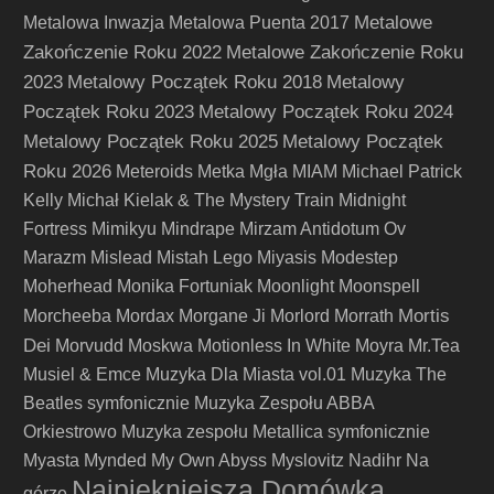
Metalowe
Metalowa Inwazja
Metalowa Puenta 2017
Zakończenie Roku 2022
Metalowe Zakończenie Roku
2023
Metalowy Początek Roku 2018
Metalowy
Początek Roku 2023
Metalowy Początek Roku 2024
Metalowy Początek Roku 2025
Metalowy Początek
Roku 2026
Meteroids
Metka
Mgła
MIAM
Michael Patrick
Kelly
Michał Kielak & The Mystery Train
Midnight
Fortress
Mimikyu
Mindrape
Mirzam Antidotum Ov
Marazm
Mislead
Mistah Lego
Miyasis
Modestep
Moherhead
Monika Fortuniak
Moonlight
Moonspell
Mortis
Morcheeba
Mordax
Morgane Ji
Morlord
Morrath
Dei
Morvudd
Moskwa
Motionless In White
Moyra
Mr.Tea
Musiel & Emce
Muzyka Dla Miasta vol.01
Muzyka The
Beatles symfonicznie
Muzyka Zespołu ABBA
Orkiestrowo
Muzyka zespołu Metallica symfonicznie
Myasta
Mynded
My Own Abyss
Myslovitz
Nadihr
Na
Najpiękniejsza Domówka
górze