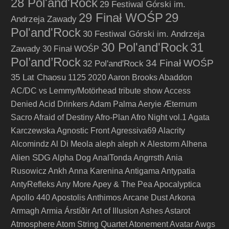
28 Pol'and'Rock
29 Festiwal Górski im.
29 Finał WOŚP
29
Andrzeja Zawady
Pol'and'Rock
30 Festiwal Górski im. Andrzeja
30 Pol'and'Rock
31
Zawady
30 Finał WOŚP
Pol’and’Rock
34 Finał WOŚP
32 Pol'and'Rock
35 Lat Chaosu
1125
2020
Aaron Brooks
Abaddon
AC/DC vs Lemmy/Motörhead tribute show
Access
Denied
Acid Drinkers
Adam Palma
Aeryie
Æternum
Sacro
Afraid of Destiny
Afro-Plan
Afro Night vol.1
Agata
Karczewska
Agnostic Front
Agressiva69
Alacrity
Alcomindz
Al Di Meola
aleph
aleph א
Alestorm
Alhena
Alien SDG
Alpha Dog
AnalTonda
Angrrsth
Ania
Rusowicz
Ankh
Anna Karenina
Antigama
Antypatia
AntyRefleks
Any More
Apey & The Pea
Apocalyptica
Apollo 440
Apostolis Anthimos
Arcane Dust
Arkona
Armagh
Armia
Árstíðir
Art of Illusion
Ashes
Astarot
Atmosphere
Atom String Quartet
Atonement
Avatar
Awgs