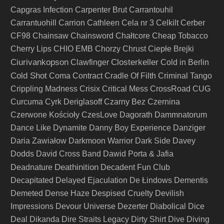
Capgras Infection
Carpenter Brut
Carrantouhil
Carrantuohill
Carrion
Cathleen
Cela nr 3
Celkilt
Cerber
CF98
Chainsaw
Chainsword
Chałtcore
Cheap Tobacco
Cherry Lips
CHIO EMB
Chorzy
Chrust
Ciepłe Brejki
Ciurivankopson
Closterkeller
Clawfinger
Cold in Berlin
Cold Shot
Coma
Contract
Cradle Of Filth
Criminal Tango
Crippling Madness
Crisix
Critical Mess
CrossRoad
CUG
Curcuma
Cyrk Deriglasoff
Czarny Bez
Czernina
Czerwone Kościoły
CzesLove
Dagorath
Dammnatorum
Dance Like Dynamite
Danny Boy Experience
Danziger
Daria Zawiałow
Darkmoon Warrior
Dark Side
Davey
Dodds
David Cross Band
Dawid Porta & Jafia
Deathinition
Deadnature
Decadent Fun Club
Decapitated
Delayed Ejaculation
De Łindows
Dementis
Demeted
Dense Haze
Despised Cruelty
Devilish
Impressions
Devour Universe
Dezerter
Diabolical
Dice
Deal
Dikanda
Dire Straits Legacy
Dirty Shirt
Dive
Diving