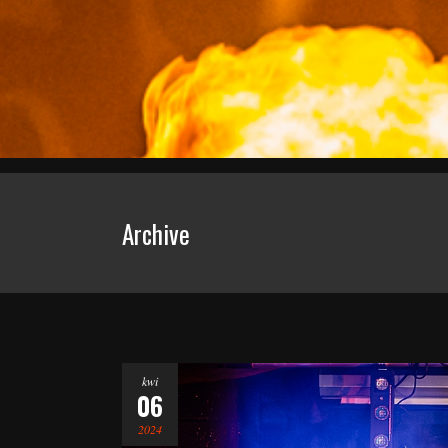
Archive
kwi
06
2024