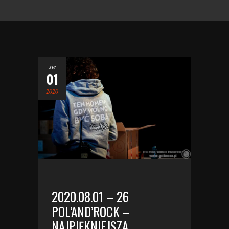
sie
01
2020
2020.08.01 – 26
POL’AND’ROCK –
NAJPIĘKNIEJSZA