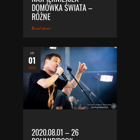
DOMÓWKA ŚWIATA –
RÓŻNE
Read more
sie
01
2020
2020.08.01 – 26