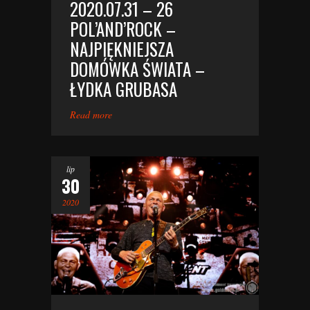
2020.07.31 – 26
POL’AND’ROCK –
NAJPIĘKNIEJSZA
DOMÓWKA ŚWIATA –
ŁYDKA GRUBASA
Read more
lip
30
2020