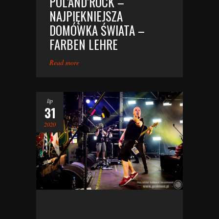
POL’AND’ROCK –
NAJPIĘKNIEJSZA
DOMÓWKA ŚWIATA –
FARBEN LEHRE
Read more
lip
31
2020