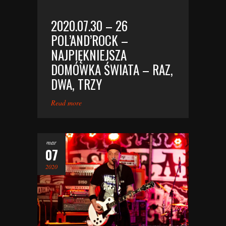
2020.07.30 – 26
POL’AND’ROCK –
NAJPIĘKNIEJSZA
DOMÓWKA ŚWIATA – RAZ,
DWA, TRZY
Read more
mar
07
2020