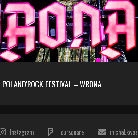
0 POL’AND’ROCK FESTIVAL – WRONA
Instagram
michal.kwa
Foursquare