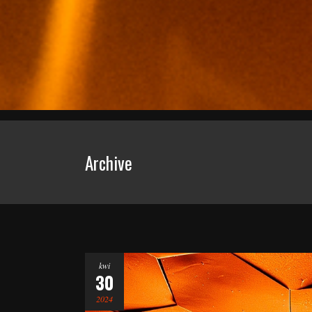
Archive
kwi
30
2024