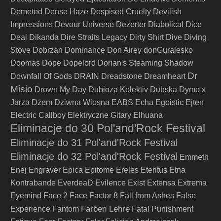
Demeted
Dense Haze
Despised Cruelty
Devilish
Impressions
Devour Universe
Dezerter
Diabolical
Dice
Deal
Dikanda
Dire Straits Legacy
Dirty Shirt
Dive
Diving
Stove
Dobrzan
Dominance
Don Airey
donGuralesko
Doomas
Dope
Dopelord
Dorian's Steaming Shadow
Dr
Downfall Of Gods
DRAIN
Dreadstone
Dreamheart
Misio
Drown My Day
Dubioza Kolektiv
Dubska
Dymo x
Jarza
Dżem
Dziwna Wiosna
EABS
Echa
Egoistic
Ejten
Electric Callboy
Elektryczne Gitary
Elhuana
Eliminacje do 30 Pol'and'Rock Festival
Eliminacje do 31 Pol'and'Rock Festival
Eliminacje do 32 Pol'and'Rock Festival
Emmeth
Enej
Engraver
Epica
Epitome
Ereles
Eteritus
Etna
Kontrabande
EverdeaD
Evilence
Exist
Extensa
Extrema
Eyemind
Face 2 Face
Factor 8
Fall from Ashes
False
Farben Lehre
Experience
Fantom
Fatal Punishment