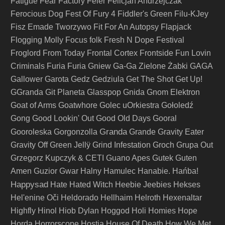
Fatigue
Fear Factory
Feler
Felicjan Andrzejczak
Ferocious Dog
Fest Of Fury 4
Fiddler's Green
Filu-KJey
Fisz Emade Tworzywo
Fit For An Autopsy
Flapjack
Flogging Molly
Focus
folk
Fresh N Dope Festival
Froglord
From Today
Frontal Cortex
Frontside
Fun Lovin
Criminals
Furia
Furia Gniew
Ga-Ga Zielone Żabki
GAGA
Gallower
Garota
Gedz
Gedziula
Get The Shot
Get Up!
GGranda
Git Planeta
Glasspop
Gnida
Gnom Elektron
Goat of Arms
Goatwhore
Golec uOrkiestra
Gołoledź
Gong
Good Lookin' Out
Good Old Days
Gooral
Granda
Gooroleska
Gorgonzolla
Grande
Gravity Eater
Gravity Off
Green Jellÿ
Grind Infestation
Groch
Grupa Out
Grzegorz Kupczyk & CETI
Guano Apes
Gutek
Guten
Amen
Guzior
Gwar
Halny
Hamulec
Hanabie.
Hańba!
Happysad
Hate
Hated Witch
Heebie Jeebies
Hekses
Hel'enine Oči
Heldorado
Hellhaim
Helroth
Hexenaltar
Highfly
Hinol
Hiob Dylan
Hoggod
Holi
Homies
Hope
Horda
Horrorscope
Hostia
House Of Death
How We Met