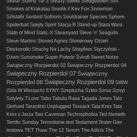
Skwar
Slavny Tur 3
Sleazy Sweet
Sledgedown
Slift
Smokes of Krakatau
Smolik // Kev Fox
Snowman
Sólstafir
Sonbird
Sothoris
Souldrainer
Species
Sphere
Spiderbait
Spięty
Spirit
Stacja B
Stand-up
Stara Wara
State of Mind
Static-X
Steamyard
Steve 'n' Seagulls
Stonerowy Dzień
Steve Martins
Stoned Agnes
Deskorolki
Strachy Na Lachy
Strayfires
Styczyński -
Dżem
Sunsmoke
Super Potwór
Švindl
Sweet Noise
Świąteczny Rozpierdol 02
Świąteczny Rozpierdol 04
Świąteczny Rozpierdol 07
Świąteczny
Świąteczny Rozpierdol 09
Rozpierdol 08
SWW
(Siła W Wersach)
SYNY
Szeptucha
Szkło
Sznur
Sznyt
Sztylety
T.Love
Tabu
Tabula Rasa
Tagada Jones
Talo
Gerhard
Tarantino Unplugged
Tassack
Tata.Kres
Tata
Kres x Jarza
Taxi Caveman
Technophobia
Ted Nemeth
Terrific Sunday
Terrordome
test
Testament
Tester Gier
testowa
TET
Thaw
The 12 Tenors
The Adicts
The