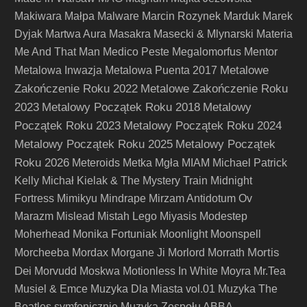
Makiwara
Małpa
Malware
Marcin Rozynek
Marduk
Marek
Dyjak
Martwa Aura
Masakra
Masecki & Mlynarski
Materia
Me And That Man
Medico Peste
Megalomorfus
Mentor
Metalowe
Metalowa Inwazja
Metalowa Puenta 2017
Zakończenie Roku 2022
Metalowe Zakończenie Roku
2023
Metalowy Początek Roku 2018
Metalowy
Początek Roku 2023
Metalowy Początek Roku 2024
Metalowy Początek Roku 2025
Metalowy Początek
Roku 2026
Meteroids
Metka
Mgła
MIAM
Michael Patrick
Kelly
Michał Kielak & The Mystery Train
Midnight
Fortress
Mimikyu
Mindrape
Mirzam Antidotum Ov
Marazm
Mislead
Mistah Lego
Miyasis
Modestep
Moherhead
Monika Fortuniak
Moonlight
Moonspell
Mortis
Morcheeba
Mordax
Morgane Ji
Morlord
Morrath
Dei
Morvudd
Moskwa
Motionless In White
Moyra
Mr.Tea
Musiel & Emce
Muzyka Dla Miasta vol.01
Muzyka The
Beatles symfonicznie
Muzyka Zespołu ABBA