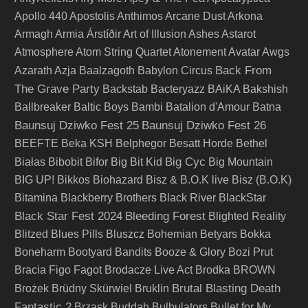
Apollo 440
Apostolis Anthimos
Arcane Dust
Arkona
Armagh
Armia
Árstíðir
Art of Illusion
Ashes
Astarot
Atmosphere
Atom String Quartet
Atonement
Avatar
Awgs
Back From
Azarath
Azja
Baalzagoth
Babylon Circus
The Grave Party
Backstab
Bacteryazz
BAiKA
Bakshish
Ballbreaker
Baltic Boys
Bambi
Batalion d'Amour
Batna
Baunsuj Dziwko Fest 25
Baunsuj Dziwko Fest 26
BEEFTE
Beka KSH
Belphegor
Besatt Horde
Bethel
Big Cyc
Białas
Bibobit
Bifor
Big Bit Kid
Big Mountain
BIG UP!
Bikkos
Biohazard
Bisz & B.O.K live
Bisz (B.O.K)
Bitamina
Blackberry Brothers
Black River
BlackStar
Black Star Fest 2024
Bleeding Forest
Blighted Reality
Blitzed
Blues Pills
Bluszcz
Bohemian Betyars
Bokka
Boneharm
Bootyard Bandits
Booze & Glory
Bozi Prut
Bracia Figo Fagot
Brodacze Live Act
Brodka
BROWN
Brutal Blasting Death
Brożek
Brüdny Skürwiel
Bruklin
Fantastic 2
Brzask
Buddah
Bulbulators
Bullet for My