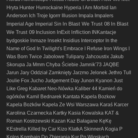
Hunter
Hryta
Hurrockaine
Hyperia
I Am Morbid
Ian
Anderson
Ich Troje
Igorrr
Illusion
Impala
Impalers
In Blast We Trust 08
In Blast
Imperial Age
Imperial Sin
We Trust 09
InExit
Infliction
Inclusion
INKantacje
Insekt
bydgoskie
Inmaze
Insidius
Interceptor
In the
Name of God
In Twilight's Embrace
I Refuse
Iron Wings
I
Was Born Twice
Jabolowe Tulipany
Jahcoustix
Jakub
Skorupa
Ja Mmm Chyba Ściebie
Jamnik'73
JAQBE
Jarun
Jary Oddział Zamknięty
Jarzmo
Jelonek
Jethro Tull
Joulie Fox
Jucho
Judgement Day
Junon Kyanon
Just
Like Greg
Kabaret Neo-Nówka
Kaliber 44
Kamień do
ogórków
Kamil Bednarek
Kantata
Kapela Bozkow
Kapela Bożków
Kapela Ze Wsi Warszawa
Karaś
Karcer
Karolina Czarnecka
Kartky
Kasia Kowalska
KAT &
Roman Kostrzewski
Kazan
Kaz Bałagane
KęKę
KEstrella
Killed by Car
Kizo
KlatkA SkinnerA
Kogia P
Kolos
Kombajn Do Zbierania Kur Po Wioskach