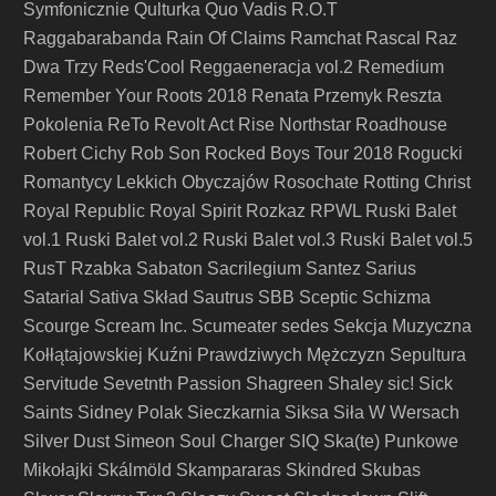
Symfonicznie
Qulturka
Quo Vadis
R.O.T
Raggabarabanda
Rain Of Claims
Ramchat
Rascal
Raz
Dwa Trzy
Reds'Cool
Reggaeneracja vol.2
Remedium
Remember Your Roots 2018
Renata Przemyk
Reszta
Pokolenia
ReTo
Revolt Act
Rise Northstar
Roadhouse
Robert Cichy
Rob Son
Rocked Boys Tour 2018
Rogucki
Romantycy Lekkich Obyczajów
Rosochate
Rotting Christ
Royal Republic
Royal Spirit
Rozkaz
RPWL
Ruski Balet
vol.1
Ruski Balet vol.2
Ruski Balet vol.3
Ruski Balet vol.5
RusT
Rzabka
Sabaton
Sacrilegium
Santez
Sarius
Satarial
Sativa Skład
Sautrus
SBB
Sceptic
Schizma
Scourge
Scream Inc.
Scumeater
sedes
Sekcja Muzyczna
Kołłątajowskiej Kuźni Prawdziwych Mężczyzn
Sepultura
Servitude
Sevetnth Passion
Shagreen
Shaley
sic!
Sick
Saints
Sidney Polak
Sieczkarnia
Siksa
Siła W Wersach
Silver Dust
Simeon Soul Charger
SIQ
Ska(te) Punkowe
Mikołajki
Skálmöld
Skampararas
Skindred
Skubas