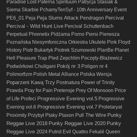
Paradise Lost
Paterna Spirituum
Patrycja Stasiak &
Siema Skarbie
PchamyTenSyf - 10th Anniversary Event
Peja Slums Attack
Percival
PE6_01
Peja
Pendragon
Percival - Wild Hunt Live
Percival Schuttenbach
Perpetual
Phrenetix
Pidżama Porno
Piersi
Pierwsza
Poznańska Niesymfoniczna Orkiestra Ukulele
Pink Floyd
History
Piotr Bukartyk
Piotrek Szumowski
PlanBe
Planet
Hell
Pleasure Trap
Pled Zepchlim
Poczęty-Błażewicz
Pokój nr 3
Podwórkowi Chuligani
Poligon nr 4
Polimorfizm
Polish Metal Alliance
Polska Wersja
Poparzeni Kawą Trzy
Postnatura
Power of Trinity
Prawda
Pray for Pain
Pretensje
Prey Of Monsoon
Price
Progressive Evening vol.5
of Life
Profeci
Progressive
Progressive Evening vol.7
Evening vol.6
Proletaryat
Pull The Wire
Punky
Proximity
Przybył
Ptaky
Ptaxon
Reggae Live 2018
Punky Reggae Live 2020
Punky
Reggae Live 2024
Putrid Evil
Quattro Fekalé
Queen