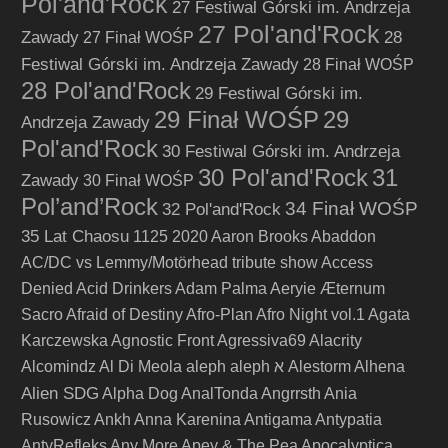
Pol'and'Rock
27 Festiwal Górski im. Andrzeja
27 Pol'and'Rock
Zawady
28
27 Finał WOŚP
Festiwal Górski im. Andrzeja Zawady
28 Finał WOŚP
28 Pol'and'Rock
29 Festiwal Górski im.
29 Finał WOŚP
29
Andrzeja Zawady
Pol'and'Rock
30 Festiwal Górski im. Andrzeja
30 Pol'and'Rock
31
Zawady
30 Finał WOŚP
Pol’and’Rock
34 Finał WOŚP
32 Pol'and'Rock
35 Lat Chaosu
1125
2020
Aaron Brooks
Abaddon
AC/DC vs Lemmy/Motörhead tribute show
Access
Denied
Acid Drinkers
Adam Palma
Aeryie
Æternum
Sacro
Afraid of Destiny
Afro-Plan
Afro Night vol.1
Agata
Karczewska
Agnostic Front
Agressiva69
Alacrity
Alcomindz
Al Di Meola
aleph
aleph א
Alestorm
Alhena
Alien SDG
Alpha Dog
AnalTonda
Angrrsth
Ania
Rusowicz
Ankh
Anna Karenina
Antigama
Antypatia
AntyRefleks
Any More
Apey & The Pea
Apocalyptica