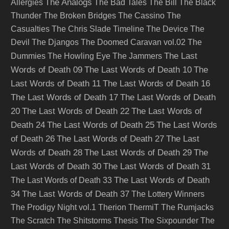
The Analogs
Allergies
The Bad Tales
The Bill
The Black
Thunder
The Broken Bridges
The Cassino
The
Casualties
The Chris Slade Timeline
The Device
The
Devil
The Djangos
The Doomed Caravan vol.02
The
The Last
Dummies
The Howling Eye
The Jammers
Words of Death 09
The Last Words of Death 10
The
Last Words of Death 11
The Last Words of Death 16
The Last Words of Death 17
The Last Words of Death
20
The Last Words of Death 22
The Last Words of
Death 24
The Last Words of Death 25
The Last Words
of Death 26
The Last Words of Death 27
The Last
Words of Death 28
The Last Words of Death 29
The
Last Words of Death 30
The Last Words of Death 31
The Last Words of Death
The Last Words of Death 33
34
The Last Words of Death 37
The Lottery Winners
The Prodigy Night vol.1
Therion
ThermiT
The Rumjacks
The Scratch
The Shitstorms
Thesis
The Sixpounder
The