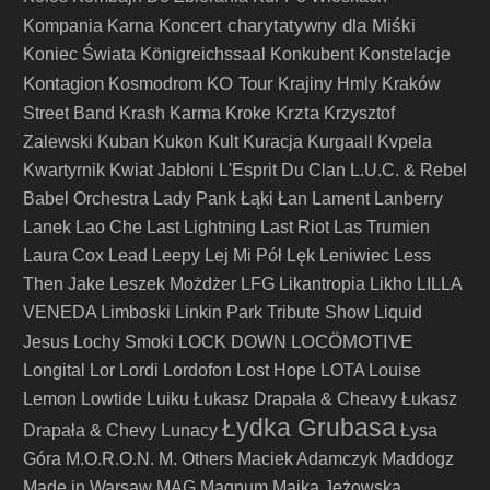
Koncert charytatywny dla Miśki
Kompania Karna
Koniec Świata
Königreichssaal
Konkubent
Konstelacje
Kontagion
KO Tour
Kosmodrom
Krajiny Hmly
Kraków
Krzta
Street Band
Krash Karma
Kroke
Krzysztof
Zalewski
Kuban
Kukon
Kult
Kuracja
Kurgaall
Kvpela
Kwartyrnik
Kwiat Jabłoni
L'Esprit Du Clan
L.U.C. & Rebel
Babel Orchestra
Lady Pank
Łąki Łan
Lament
Lanberry
Lanek
Lao Che
Last Lightning
Last Riot
Las Trumien
Laura Cox
Lead
Leepy
Lej Mi Pół
Lęk
Leniwiec
Less
Then Jake
Leszek Możdżer
LFG
Likantropia
Likho
LILLA
VENEDA
Limboski
Linkin Park Tribute Show
Liquid
LOCÖMOTIVE
Jesus
Lochy Smoki
LOCK DOWN
Longital
Lor
Lordi
Lordofon
Lost Hope
LOTA
Louise
Lemon
Lowtide
Luiku
Łukasz Drapała & Cheavy
Łukasz
Łydka Grubasa
Drapała & Chevy
Lunacy
Łysa
Góra
M.O.R.O.N.
M. Others
Maciek Adamczyk
Maddogz
Made in Warsaw
MAG
Magnum
Majka Jeżowska