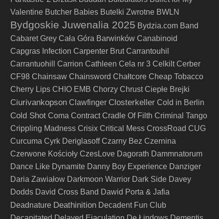
Valentine
Butcher Babies
Butelki Zwrotne
BWLN
Bydgoskie Juwenalia 2025
Bydzia.com Band
Cabaret Grey
Cała Góra Barwinków
Canabinoid
Capgras Infection
Carpenter Brut
Carrantouhil
Carrantuohill
Carrion
Cathleen
Cela nr 3
Celkilt
Cerber
CF98
Chainsaw
Chainsword
Chałtcore
Cheap Tobacco
Cherry Lips
CHIO EMB
Chorzy
Chrust
Ciepłe Brejki
Ciurivankopson
Closterkeller
Clawfinger
Cold in Berlin
Cold Shot
Coma
Contract
Cradle Of Filth
Criminal Tango
Crippling Madness
Crisix
Critical Mess
CrossRoad
CUG
Curcuma
Cyrk Deriglasoff
Czarny Bez
Czernina
Czerwone Kościoły
CzesLove
Dagorath
Dammnatorum
Dance Like Dynamite
Danny Boy Experience
Danziger
Daria Zawiałow
Darkmoon Warrior
Dark Side
Davey
Dodds
David Cross Band
Dawid Porta & Jafia
Deathinition
Deadnature
Decadent Fun Club
Decapitated
Delayed Ejaculation
De Łindows
Dementis