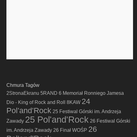
Chmura Tagów
2StronaEkranu
5RAND
6 Memoriał Ronniego Jamesa
24
Dio - King of Rock and Roll
8KAW
Pol'and'Rock
25 Festiwal Górski im. Andrzeja
25 Pol'and'Rock
Zawady
26 Festiwal Górski
26
im. Andrzeja Zawady
26 Finał WOŚP