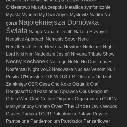
Orkiestrowo
Muzyka zespołu Metallica symfonicznie
Myasta
Mynded
My Own Abyss
Myslovitz
Nadihr
Na
Najpiękniejsza Domówka
górze
Świata
Nanga
Napalm Death
Natalia Przybysz
Negative Approach
Nemesis Sopor
Nerki
Neutrina
NeuOberschlesien
Newtonz
Nietrzask
Night
Lord
Nikt
Nim Nadejdzie Jesień
Nirvana Tribute Show
Nocny Kochanek
No Logo
NoNe
No One Leaves
Nosferatu Night vol.2
Nosowska
Nuclear Venom
Null
Positiv
O'Hamsters
O.K.W
O.S.T.R.
Obscura
Oddział
Zamknięty
OER
Oesa
Oho!Koko
Okrütnik
Olaf
Deriglasoff
Old Fashioned
Oprawca
Opus Magnum
Orbita Wiru
Orbit Culture
Organek
Orgasmatron
ORION
Over The Under
Metsymphony
Ornette
Owls Woods
Graves
Padaka TOUR
Paktofonika
Palaye Royale
Pampeluna
Pandemonium
Pandrador
Panzerflower