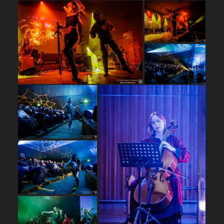
…
…
…