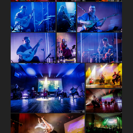
…
…
…
…
…