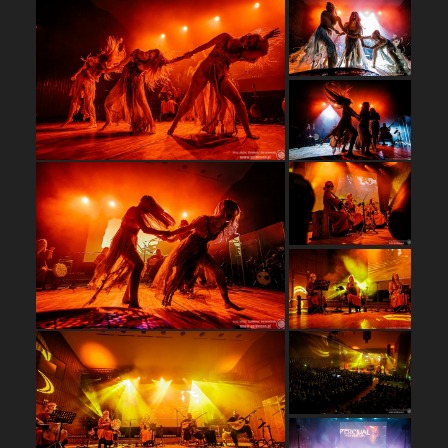
…
…
…
…
…