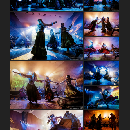
…
…
…
…
…
…