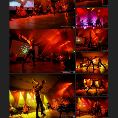
…
…
…
…
…
…