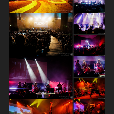
…
…
…
…
…