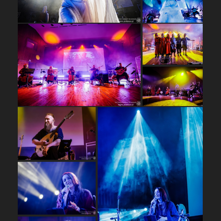
…
…
…
…