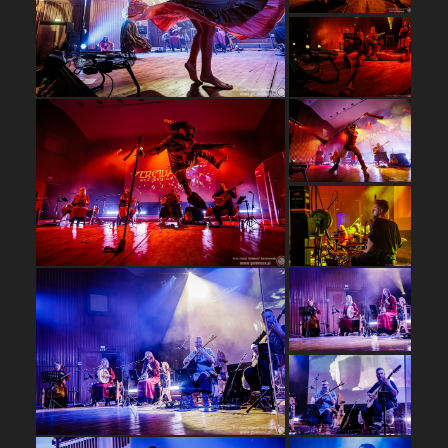
…
…
…
…
…