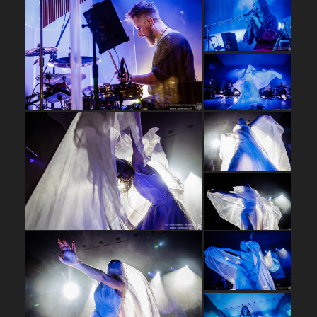
…
…
…
…
…