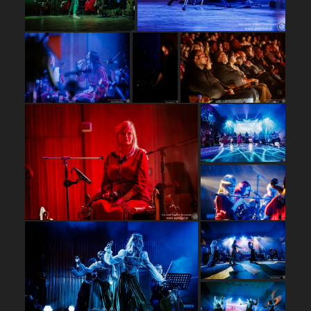
…
…
…