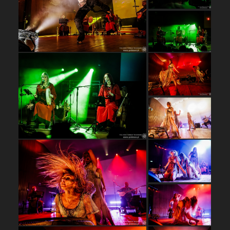
…
…
…
…
…